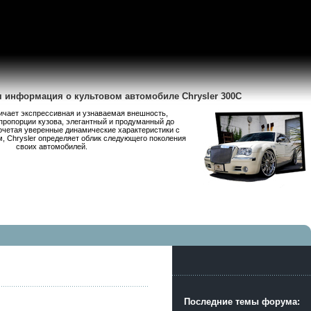
я информация о культовом автомобиле Chrysler 300C
личает экспрессивная и узнаваемая внешность,
пропорции кузова, элегантный и продуманный до
очетая уверенные динамические характеристики с
 Chrysler определяет облик следующего поколения
своих автомобилей.
Последние темы форума: