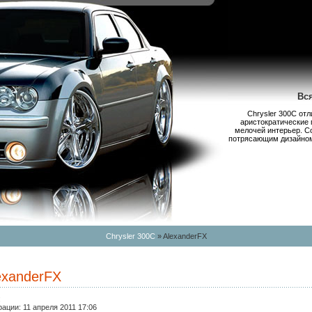
Вс
Chrysler 300С от
аристократические 
мелочей интерьер. С
потрясающим дизайном,
Chrysler 300C
» AlexanderFX
exanderFX
:
рации:
11 апреля 2011 17:06