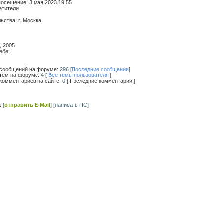
посещение:
3 мая 2023 19:55
етители
льства:
г. Москва
7, 2005
ебе:
 сообщений на форуме:
296
[
Последние сообщения
]
 тем на форуме:
4
[
Все темы пользователя
]
 комментариев на сайте:
0
[ Последние комментарии ]
с:
[
отправить E-Mail
]
[написать ПС]