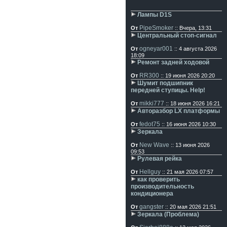
Лампы D1S
PipeSmoker
От
:: Вчера, 13:31
Центральный стоп-сигнал
ogneyar001
От
:: 4 августа 2026
18:09
Ремонт задней ходовой
RR300
От
:: 19 июня 2026 20:20
Шумит подшипник
передней ступицы. Help!
mikki777
От
:: 18 июня 2026 16:21
Авторазбор LX платформы
fedot75
От
:: 16 июня 2026 10:30
Зеркала
New Wave
От
:: 13 июня 2026
09:53
Рулевая рейка
Hellguy
От
:: 21 мая 2026 07:57
как проверить
производительность
кондиционера
gangster
От
:: 20 мая 2026 21:51
Зеркала (Проблема)