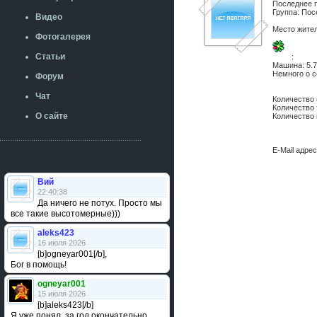
Последнее 
Группа: Пос
Видео
Место жите
Фотогалерея
Статьи
:
Машина:
5.
Немного о с
Форум
Чат
Количество
Количество
О сайте
Количество
E-Mail адре
Вий
22:40:38
Да ничего не потух. Просто мы
все такие высотомерные)))
aleks423
16 июля 2026
[b]ogneyar001[/b],
Бог в помощь!
ogneyar001
15 июля 2026
[b]aleks423[/b]
Я уже понял, за год окончательно