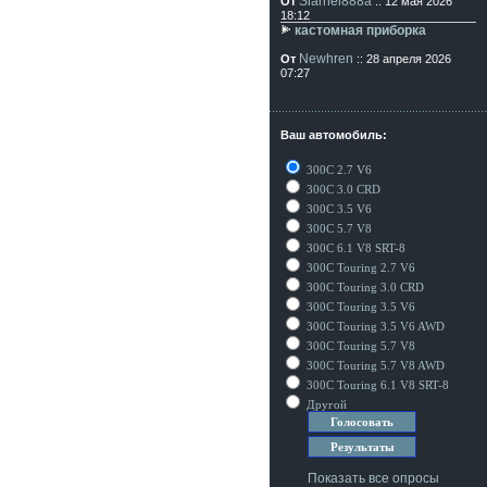
Siarhei888a
От
:: 12 мая 2026
18:12
кастомная приборка
Newhren
От
:: 28 апреля 2026
07:27
Ваш автомобиль:
300C 2.7 V6
300C 3.0 CRD
300C 3.5 V6
300C 5.7 V8
300C 6.1 V8 SRT-8
300C Touring 2.7 V6
300C Touring 3.0 CRD
300C Touring 3.5 V6
300C Touring 3.5 V6 AWD
300C Touring 5.7 V8
300C Touring 5.7 V8 AWD
300C Touring 6.1 V8 SRT-8
Другой
Показать все опросы