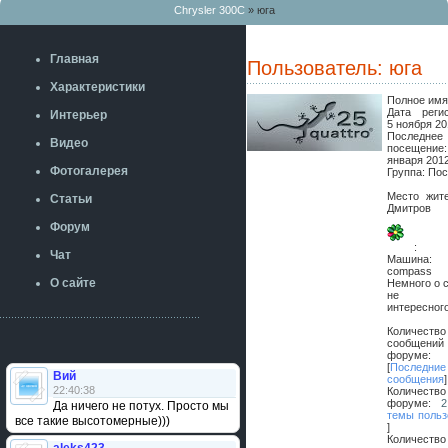
Chrysler 300C
» юга
Главная
Пользователь: юга
Характеристики
Полное им
Дата регис
Интерьер
5 ноября 20
Последнее
Видео
посеще
января 2012
Фотогалерея
Группа: По
Место жите
Статьи
Дмитров
Форум
:
Чат
Машин
compass
О сайте
Немного о 
не ч
интересног
Количество
сообщен
фору
[
Последние
Вий
сообщения
]
22:40:38
Количество
форуме:
2
Да ничего не потух. Просто мы
темы польз
все такие высотомерные)))
]
Количество