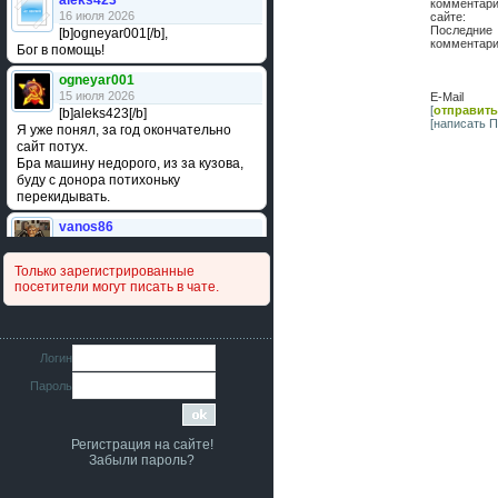
aleks423
комментар
16 июля 2026
сайте
Последние
[b]ogneyar001[/b],
комментари
Бог в помощь!
ogneyar001
15 июля 2026
E-Mail 
[
отправить
[b]aleks423[/b]
[написать 
Я уже понял, за год окончательно
сайт потух.
Бра машину недорого, из за кузова,
буду с донора потихоньку
перекидывать.
vanos86
14 июля 2026
Привет народ. Кто нибудь
Только зарегистрированные
сравнивал подушку акпп бензиновой и
посетители могут писать в чате.
дизельной машины намера
4578063AG и 4578061AG? По фото
очень похожи.
iMrCoffeeBLR4
Логин
11 июля 2026
Пароль
[b]era124[/b],
Ага понял буду знать спасибо
большое :smile:
Регистрация на сайте!
era124
Забыли пароль?
7 июля 2026
[b]iMrCoffeeBLR4[/b],