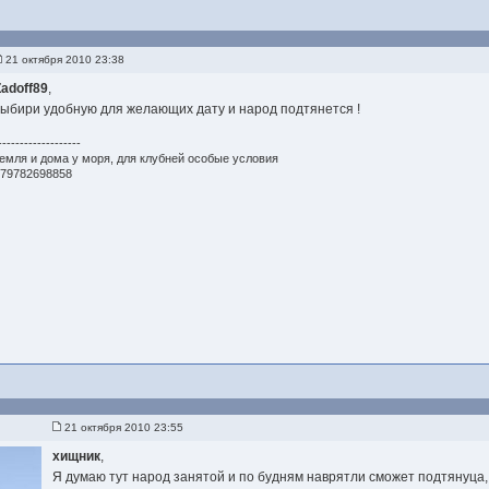
21 октября 2010 23:38
Zadoff89
,
выбири удобную для желающих дату и народ подтянется !
-------------------
емля и дома у моря, для клубней особые условия
+79782698858
21 октября 2010 23:55
хищник
,
Я думаю тут народ занятой и по будням наврятли сможет подтянуца,