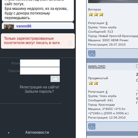
сайт потух.
Бра машину недорого, из за кузова,
Ветеран
буду с донора потихоньку
перекидывать.
Репутация:
9
vanos86
Группа:
Член клуба
14 июля 2026
Сообщений: 513
Привет народ. Кто нибудь
Город: Новый Уренгой-Краснода
Только зарегистрированные
сравнивал подушку акпп бензиновой и
Машина: 300C HEMI Power
посетители могут писать в чате.
дизельной машины намера
Регистрация: 29.07.2010
4578063AG и 4578061AG? По фото
очень похожи.
iMrCoffeeBLR4
Логин
11 июля 2026
WARLORD
Пароль
[b]era124[/b],
Ага понял буду знать спасибо
Продвинутый
большое :smile:
Регистрация на сайте!
era124
-
Забыли пароль?
Репутация:
4
7 июля 2026
П
Группа:
Член клуба
[b]iMrCoffeeBLR4[/b],
8
Сообщений: 441
разболтовка 5х114.3 спокойно
П
Город: Краснодар
садится на наши ступицы
Машина: 2*300С >2*3.5л
>2*249л.с.(2005 и 2006г.в.)
aleks423
Регистрация: 12.06.2010
5 июля 2026
[b]ogneyar001[/b],
Рад приветствовать!
Автоновости
А здесь уже кладбищенская тишина...