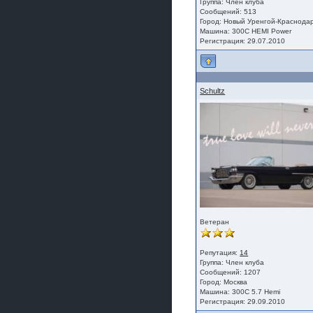
Группа:
Член клуба
Сообщений: 513
Город: Новый Уренгой-Краснода
Машина: 300C HEMI Power
Регистрация: 29.07.2010
Schultz
Ветеран
Репутация:
14
Группа:
Член клуба
Сообщений: 1207
Город: Москва
Машина: 300C 5.7 Hemi
Регистрация: 29.09.2010