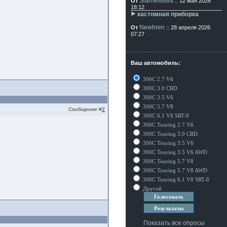
Siarhei888a
От
:: 12 мая 2026
18:12
кастомная приборка
Newhren
От
:: 28 апреля 2026
07:27
Ваш автомобиль:
300C 2.7 V6
300C 3.0 CRD
300C 3.5 V6
300C 5.7 V8
Сообщение #
2
300C 6.1 V8 SRT-8
300C Touring 2.7 V6
300C Touring 3.0 CRD
300C Touring 3.5 V6
300C Touring 3.5 V6 AWD
300C Touring 5.7 V8
300C Touring 5.7 V8 AWD
300C Touring 6.1 V8 SRT-8
Другой
Показать все опросы