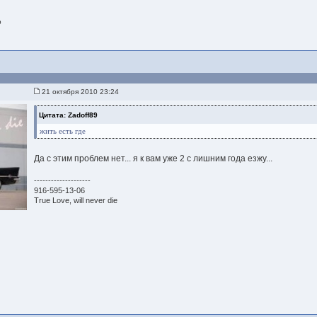
р
21 октября 2010 23:24
Цитата: Zadoff89
жить есть где
Да с этим проблем нет... я к вам уже 2 с лишним года езжу...
--------------------
916-595-13-06
True Love, will never die