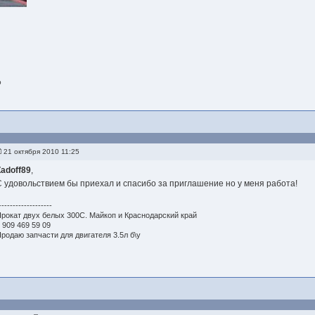
р
21 октября 2010 11:25
Zadoff89
,
С удовольствием бы приехал и спасибо за приглашение но у меня работа!
-------------------
рокат двух белых 300С. Майкоп и Краснодарский край
 909 469 59 09
родаю запчасти для двигателя 3.5л б\у