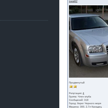
Как, приобретением доволен?
swat62
ogneyar001
2 июля 2026
Всем привет Год не было.
Разбил в \"хлам\" машину. Сейчас
купил другую. Но уже европу.
iMrCoffeeBLR4
2 июля 2026
[quote=vanos86]https://baza.dro
m.ru/ekaterinburg/wheel/disc/kolesnyj-
disk-replica-legeartis-cr4-7-5j-r18-5-115-
et24-dia71-6-s-
g3280718810.html[/quote]
У меня такие же стоят в Литве
покупал с резиной норм диски правда
за реплику не скажу там орига
iMrCoffeeBLR4
2 июля 2026
А то с нашей разболтовкой не
могу найти нормальные диски одна
шляпа какая то нужны 20 радиуса
Продвинутый
Репутация:
4
Группа:
Член клуба
Сообщений: 318
Город: берег Черного моря
Машина: 300, 2,7л Канадец