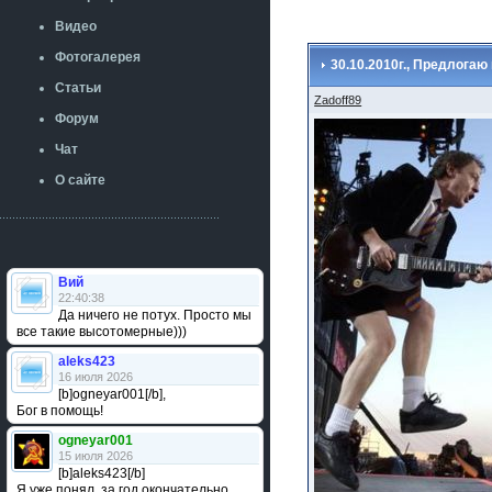
Видео
Фотогалерея
30.10.2010г., Предлогаю
Статьи
Zadoff89
Форум
Чат
О сайте
Вий
22:40:38
Да ничего не потух. Просто мы
все такие высотомерные)))
aleks423
16 июля 2026
[b]ogneyar001[/b],
Бог в помощь!
ogneyar001
15 июля 2026
[b]aleks423[/b]
Я уже понял, за год окончательно