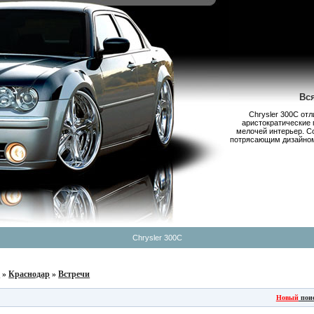
Вс
Chrysler 300С от
аристократические 
мелочей интерьер. С
потрясающим дизайном,
Chrysler 300C
б
»
Краснодар
»
Встречи
Новый
пои