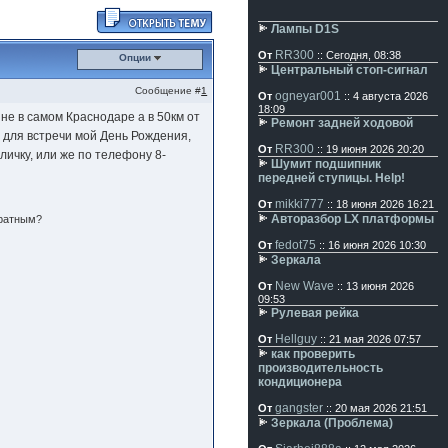
Лампы D1S
RR300
От
:: Сегодня, 08:38
Опции
Центральный стоп-сигнал
Сообщение #
1
ogneyar001
От
:: 4 августа 2026
18:09
не в самом Краснодаре а в 50км от
Ремонт задней ходовой
д для встречи мой День Рождения,
RR300
От
:: 19 июня 2026 20:20
личку, или же по телефону 8-
Шумит подшипник
передней ступицы. Help!
mikki777
От
:: 18 июня 2026 16:21
Авторазбор LX платформы
дратным?
fedot75
От
:: 16 июня 2026 10:30
Зеркала
New Wave
От
:: 13 июня 2026
09:53
Рулевая рейка
Hellguy
От
:: 21 мая 2026 07:57
как проверить
производительность
кондиционера
gangster
От
:: 20 мая 2026 21:51
Зеркала (Проблема)