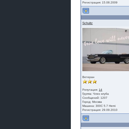
Регистрация: 15.08.2009
Schultz
Ветеран
Репутация:
14
Группа:
Член клуба
Сообщений: 1207
Город: Москва
Машина: 300C 5.7 Hemi
Регистрация: 29.09.2010