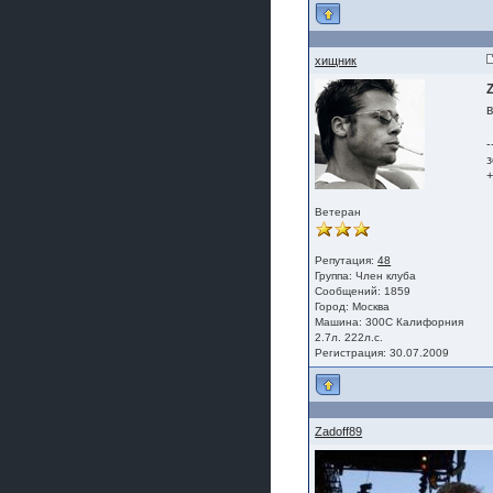
хищник
-
з
Ветеран
Репутация:
48
Группа:
Член клуба
Сообщений: 1859
Город: Москва
Машина: 300C Калифорния
2.7л. 222л.с.
Регистрация: 30.07.2009
Zadoff89