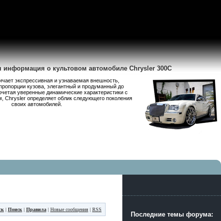
я информация о культовом автомобиле Chrysler 300C
личает экспрессивная и узнаваемая внешность,
пропорции кузова, элегантный и продуманный до
очетая уверенные динамические характеристики с
 Chrysler определяет облик следующего поколения
своих автомобилей.
ск
|
Поиск
|
Правила
|
Новые сообщения
|
RSS
Последние темы форума: