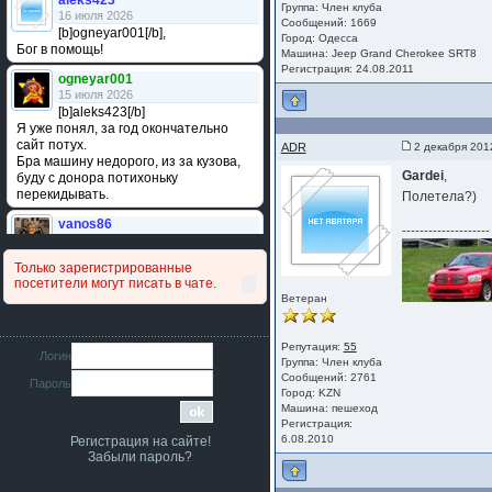
aleks423
Группа:
Член клуба
16 июля 2026
Сообщений: 1669
[b]ogneyar001[/b],
Город: Одесса
Бог в помощь!
Машина: Jeep Grand Cherokee SRT8
Регистрация: 24.08.2011
ogneyar001
15 июля 2026
[b]aleks423[/b]
Я уже понял, за год окончательно
сайт потух.
ADR
2 декабря 201
Бра машину недорого, из за кузова,
Gardei
,
буду с донора потихоньку
перекидывать.
Полетела?)
vanos86
--------------------
14 июля 2026
Привет народ. Кто нибудь
Только зарегистрированные
сравнивал подушку акпп бензиновой и
посетители могут писать в чате.
дизельной машины намера
Ветеран
4578063AG и 4578061AG? По фото
очень похожи.
Репутация:
55
iMrCoffeeBLR4
Логин
Группа:
Член клуба
11 июля 2026
Сообщений: 2761
Пароль
[b]era124[/b],
Город: KZN
Ага понял буду знать спасибо
Машина: пешеход
большое :smile:
Регистрация:
6.08.2010
Регистрация на сайте!
era124
Забыли пароль?
7 июля 2026
[b]iMrCoffeeBLR4[/b],