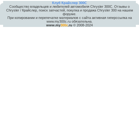
Клуб Крайслер 300C
Сообщество владельцев и любителей автомобиля Chrysler 300С. Отзывы о
Chrysler / Крайслер, поиск запчастей, покупка и продажа Chrysler 300 на нашем
форуме.
При копировании и перепечатке материалов с сайта активная гиперссылка на
www.my300c.ru обязательна.
www.my
300c
.ru
© 2008-2024