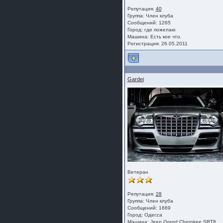
Репутация:
40
Группа:
Член клуба
Сообщений: 1265
Город: где пожелаю
Машина: Есть кое что.
Регистрация: 26.05.2011
Gardei
Ветеран
Репутация:
28
Группа:
Член клуба
Сообщений: 1669
Город: Одесса
Машина: Jeep Grand Cherokee SRT8