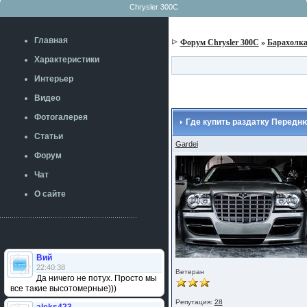
Chrysler 300C
Главная
Форум Chrysler 300C
»
Барахолк
Характеристики
Интерьер
Видео
Фотогалерея
Где купить раздатку Передн
Статьи
Gardei
Форум
Чат
О сайте
Вий
22:40:38
Ветеран
Да ничего не потух. Просто мы
все такие высотомерные)))
Репутация:
28