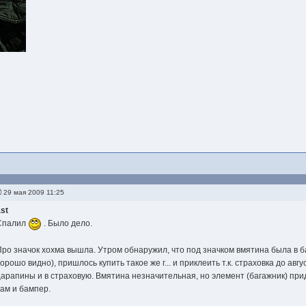
29 мая 2009 11:25
ast
Спалил
. Было дело.
Про значок хохма вышла. Утром обнаружил, что под значком вмятина была в б
орошо видно), пришлось купить такое же г... и приклеить т.к. страховка до авг
царапины и в страховую. Вмятина незначительная, но элемент (багажник) приде
там и бампер.