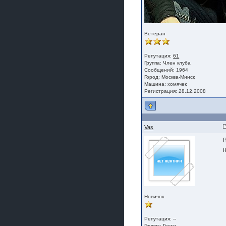
Ветеран
Репутация:
61
Группа:
Член клуба
Сообщений: 1964
Город: Москва-Минск
Машина: хомячек
Регистрация: 28.12.2008
Vas
Новичок
Репутация: --
Группа:
Гости