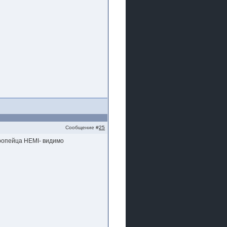
Сообщение #
25
вропейца НЕМI- видимо