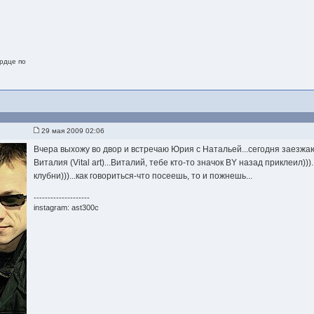
рдце по
29 мая 2009 02:06
Вчера выхожу во двор и встречаю Юрия с Натальей...сегодня заезжаю
Виталия (Vital art)...Виталий, тебе кто-то значок BY назад приклеил))).
клубни)))...как говориться-что посеешь, то и пожнешь...
--------------------
instagram: ast300c