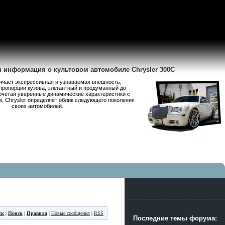
я информация о культовом автомобиле Chrysler 300C
личает экспрессивная и узнаваемая внешность,
пропорции кузова, элегантный и продуманный до
очетая уверенные динамические характеристики с
 Chrysler определяет облик следующего поколения
своих автомобилей.
ск
|
Поиск
|
Правила
|
Новые сообщения
|
RSS
Последние темы форума: