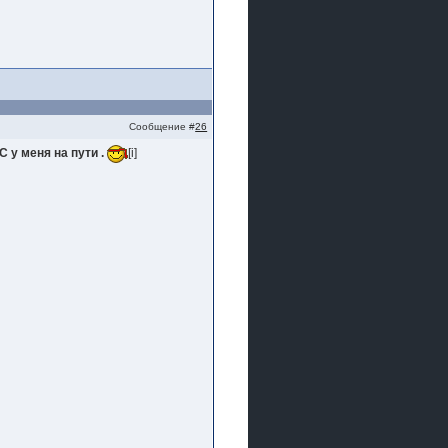
Сообщение #
26
С у меня на пути .
[i]