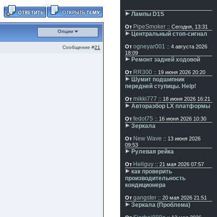
Лампы D1S
PipeSmoker
От
:: Сегодня, 13:31
Опции
Центральный стоп-сигнал
ogneyar001
От
:: 4 августа 2026
Сообщение #
21
18:09
Ремонт задней ходовой
RR300
От
:: 19 июня 2026 20:20
Шумит подшипник
передней ступицы. Help!
mikki777
От
:: 18 июня 2026 16:21
Авторазбор LX платформы
fedot75
От
:: 16 июня 2026 10:30
Зеркала
New Wave
От
:: 13 июня 2026
09:53
Рулевая рейка
Hellguy
От
:: 21 мая 2026 07:57
как проверить
производительность
кондиционера
gangster
От
:: 20 мая 2026 21:51
Зеркала (Проблема)