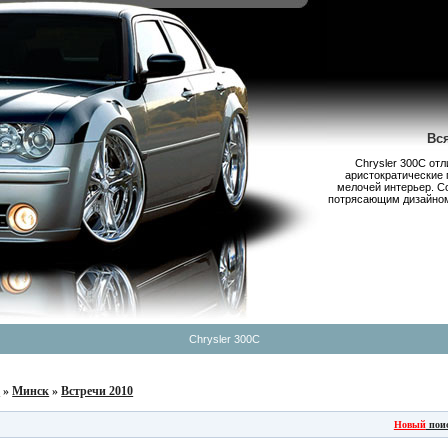
Вс
Chrysler 300С от
аристократические 
мелочей интерьер. С
потрясающим дизайном,
Chrysler 300C
б
»
Минск
»
Встречи 2010
Новый
пои