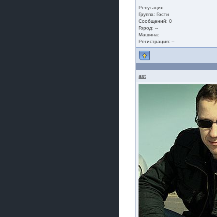
Репутация: --
Группа:
Гости
Сообщений: 0
Город: --
Машина:
Регистрация: --
ast