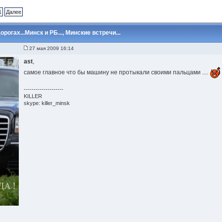
1
Далее
огах...Минск и РБ..., Минские встречи...
27 мая 2009 16:14
ast
,
самое главное что бы машину не протыкали своими пальцами ....
--------------------
KILLER
skype: killer_minsk