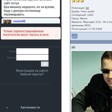
сайт потух.
Бра машину недорого, из за кузова,
Репутация:
33
буду с донора потихоньку
Группа:
Член клуба
перекидывать.
Сообщений: 1404
Город: Минск
vanos86
Машина: Мерседес CLS - Но в се
14 июля 2026
прежнему 300С
Привет народ. Кто нибудь
Регистрация: 17.05.2009
Только зарегистрированные
сравнивал подушку акпп бензиновой и
посетители могут писать в чате.
дизельной машины намера
4578063AG и 4578061AG? По фото
очень похожи.
ast
iMrCoffeeBLR4
Логин
11 июля 2026
Пароль
[b]era124[/b],
Ага понял буду знать спасибо
большое :smile:
Регистрация на сайте!
era124
Забыли пароль?
7 июля 2026
[b]iMrCoffeeBLR4[/b],
разболтовка 5х114.3 спокойно
садится на наши ступицы
aleks423
5 июля 2026
[b]ogneyar001[/b],
Рад приветствовать!
Автоновости
А здесь уже кладбищенская тишина...