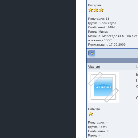
Ветеран
Репутация:
33
Группа:
Член клуба
Сообщений: 1404
Город: Минск
Машина: Мерседес CLS - Но в се
прежнему 300С
Регистрация: 17.05.2009
Vital_art
В
Новичок
Репутация: --
Группа:
Гости
Сообщений: 0
Город: --