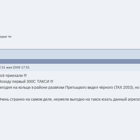
рдце по
31 мая 2009 17:51
сё приехали !!!
Походу первый 300С ТАКСИ !!!
сегодня на кольце в районе развязки Притыцкого видел чёрного (TAX 2053), но
Очень странно на самом деле, неужели выгодно на такси юзать данный агрега