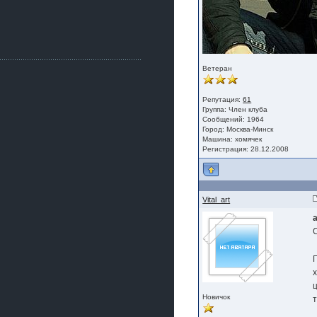
Как, приобретением доволен?
ogneyar001
2 июля 2026
Всем привет Год не было.
Разбил в \"хлам\" машину. Сейчас
купил другую. Но уже европу.
Ветеран
iMrCoffeeBLR4
2 июля 2026
Репутация:
61
[quote=vanos86]https://baza.dro
Группа:
Член клуба
m.ru/ekaterinburg/wheel/disc/kolesnyj-
Сообщений: 1964
disk-replica-legeartis-cr4-7-5j-r18-5-115-
Город: Москва-Минск
et24-dia71-6-s-
Машина: хомячек
g3280718810.html[/quote]
Регистрация: 28.12.2008
У меня такие же стоят в Литве
покупал с резиной норм диски правда
за реплику не скажу там орига
iMrCoffeeBLR4
Vital_art
2 июля 2026
А то с нашей разболтовкой не
могу найти нормальные диски одна
шляпа какая то нужны 20 радиуса
х
Новичок