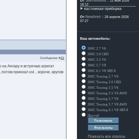
Siarhei888a
От
:: 12 мая 2026
18:12
кастомная приборка
Newhren
От
:: 28 апреля 2026
07:27
Ваш автомобиль:
300C 2.7 V6
300C 3.0 CRD
Сообщение #
22
300C 3.5 V6
300C 5.7 V8
 на Ангару и встречаю агрегат
300C 6.1 V8 SRT-8
..потом приехал uvi... короче, кругом
300C Touring 2.7 V6
300C Touring 3.0 CRD
300C Touring 3.5 V6
300C Touring 3.5 V6 AWD
300C Touring 5.7 V8
300C Touring 5.7 V8 AWD
300C Touring 6.1 V8 SRT-8
Другой
Показать все опросы