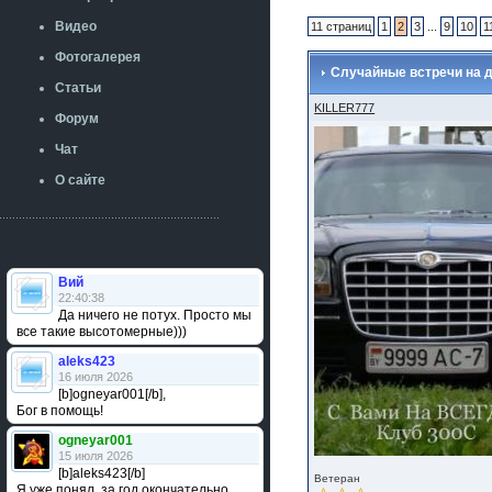
Видео
11 страниц
1
2
3
...
9
10
1
Фотогалерея
Случайные встречи на дор
Статьи
KILLER777
Форум
Чат
О сайте
Вий
22:40:38
Да ничего не потух. Просто мы
все такие высотомерные)))
aleks423
16 июля 2026
[b]ogneyar001[/b],
Бог в помощь!
ogneyar001
15 июля 2026
[b]aleks423[/b]
Ветеран
Я уже понял, за год окончательно