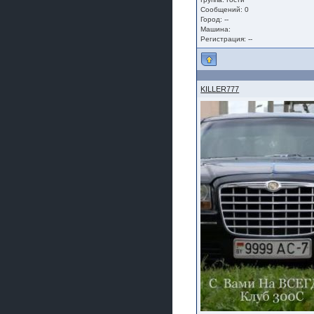
Сообщений: 0
Город: --
Машина:
Регистрация: --
KILLER777