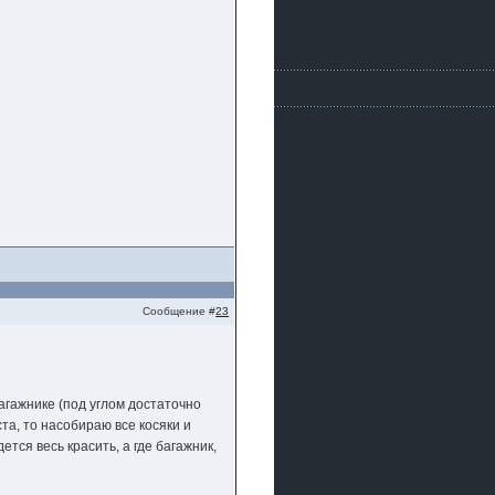
Сообщение #
23
агажнике (под углом достаточно
уста, то насобираю все косяки и
тся весь красить, а где багажник,