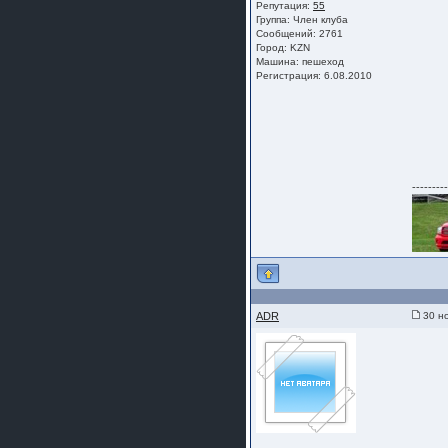
Репутация:
55
Группа:
Член клуба
Сообщений: 2761
Город: KZN
Машина: пешеход
Регистрация: 6.08.2010
---------
ADR
30 но