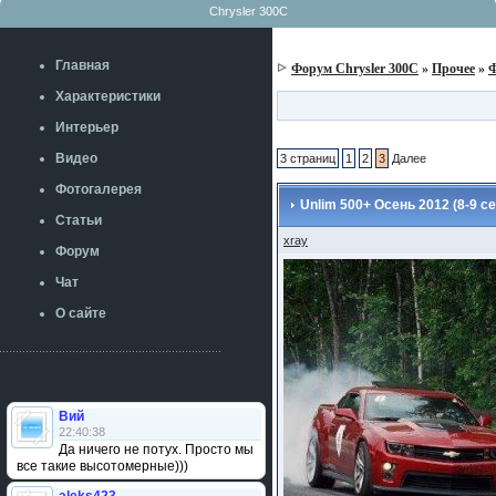
Chrysler 300C
Главная
Форум Chrysler 300C
»
Прочее
»
Характеристики
Интерьер
Видео
3 страниц
1
2
3
Далее
Фотогалерея
Unlim 500+ Осень 2012 (8-9 се
Статьи
xray
Форум
Чат
О сайте
Вий
22:40:38
Да ничего не потух. Просто мы
все такие высотомерные)))