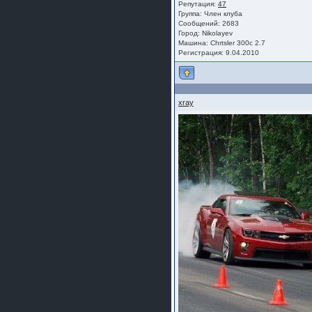
Репутация:
47
Группа:
Член клуба
Сообщений: 2683
Город: Nikolayev
Машина: Chrtsler 300c 2.7
Регистрация: 9.04.2010
xray