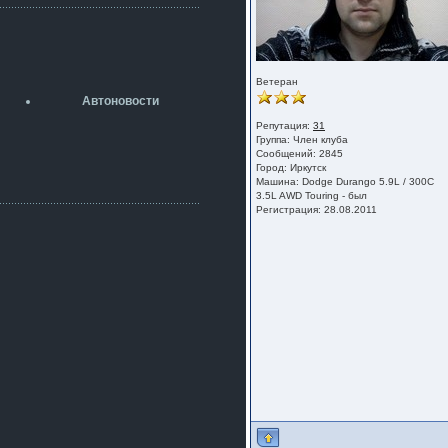
разболтовка 5х114.3 спокойно
садится на наши ступицы
aleks423
5 июля 2026
[b]ogneyar001[/b],
Ветеран
Рад приветствовать!
Автоновости
А здесь уже кладбищенская тишина...
Как, приобретением доволен?
Репутация:
31
Группа:
Член клуба
ogneyar001
Сообщений: 2845
2 июля 2026
Город: Иркутск
Всем привет Год не было.
Машина: Dodge Durango 5.9L / 300C
Разбил в \"хлам\" машину. Сейчас
3.5L AWD Touring - был
купил другую. Но уже европу.
Регистрация: 28.08.2011
iMrCoffeeBLR4
2 июля 2026
[quote=vanos86]https://baza.dro
m.ru/ekaterinburg/wheel/disc/kolesnyj-
disk-replica-legeartis-cr4-7-5j-r18-5-115-
et24-dia71-6-s-
g3280718810.html[/quote]
У меня такие же стоят в Литве
покупал с резиной норм диски правда
за реплику не скажу там орига
iMrCoffeeBLR4
2 июля 2026
А то с нашей разболтовкой не
могу найти нормальные диски одна