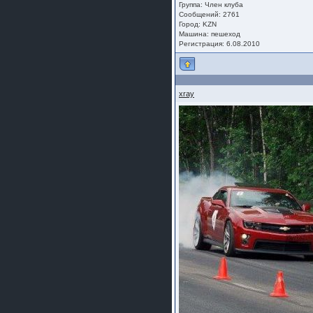
Группа:
Член клуба
Сообщений: 2761
Город: KZN
Машина: пешеход
Регистрация: 6.08.2010
xray