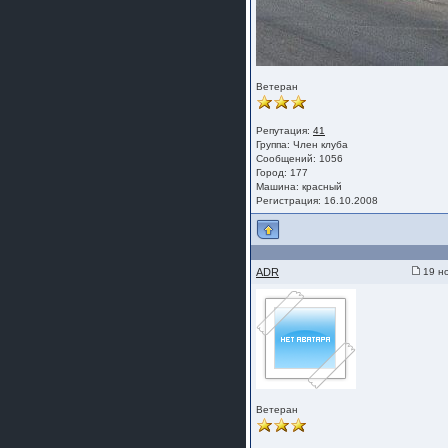
Ветеран
Репутация:
41
Группа:
Член клуба
Сообщений: 1056
Город: 177
Машина: красный
Регистрация: 16.10.2008
ADR
19 но
Ветеран