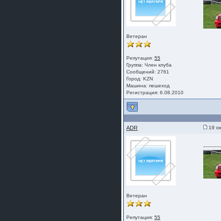
Ветеран
Репутация:
55
Группа:
Член клуба
Сообщений: 2761
Город: KZN
Машина: пешеход
Регистрация: 6.08.2010
ADR
19 ок
---------
Ветеран
Репутация:
55