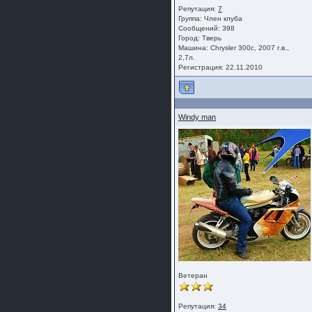
Репутация:
7
Группа:
Член клуба
Сообщений: 398
Город: Тверь
Машина: Chrysler 300c, 2007 г.в.,
2,7л.
Регистрация: 22.11.2010
Windy man
Ветеран
Репутация:
34