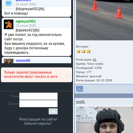
aleks423
16 июля 2026
[b]ogneyar001[/b],
Бог в помощь!
ogneyar001
15 июля 2026
[b]aleks423[/b]
Я уже понял, за год окончательно
сайт потух.
Бра машину недорого, из за кузова,
Ветеран
буду с донора потихоньку
перекидывать.
Репутация:
41
vanos86
Группа:
Член клуба
14 июля 2026
Сообщений: 1056
Привет народ. Кто нибудь
Только зарегистрированные
Город: 177
сравнивал подушку акпп бензиновой и
посетители могут писать в чате.
Машина: красный
дизельной машины намера
Регистрация: 16.10.2008
4578063AG и 4578061AG? По фото
очень похожи.
iMrCoffeeBLR4
Логин
11 июля 2026
vvs81
Пароль
[b]era124[/b],
Ага понял буду знать спасибо
большое :smile:
Регистрация на сайте!
era124
Забыли пароль?
7 июля 2026
[b]iMrCoffeeBLR4[/b],