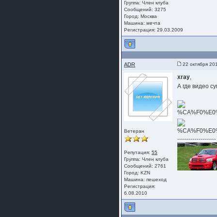
Группа:
Член клуба
Сообщений: 3275
Город: Москва
Машина: мечта
Регистрация: 29.03.2009
ADR
22 октября 20
xray
,
А где видео с
Ветеран
--------------------
Репутация:
55
Группа:
Член клуба
Сообщений: 2761
Город: KZN
Машина: пешеход
Регистрация:
6.08.2010