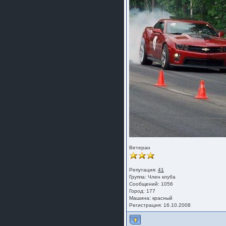
Ветеран
Репутация:
41
Группа:
Член клуба
Сообщений: 1056
Город: 177
Машина: красный
Регистрация: 16.10.2008