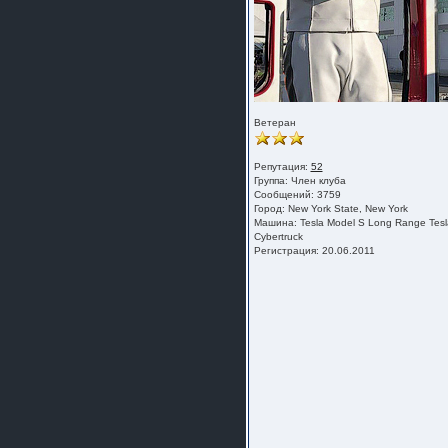
шляпа какая то нужны 20 радиуса
Ветеран
Репутация:
52
Группа:
Член клуба
Сообщений: 3759
Город: New York State, New York
Машина: Tesla Model S Long Range Tesl
Cybertruck
Регистрация: 20.06.2011