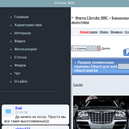
Chrysler 300C
Главная
Форум Chrysler 300C
»
Барахолка
аксессуары
Характеристики
Новый
поиск
|
Поиск
|
Правила
|
Нов
Интерьер
Видео
3 страниц
1
2
3
Далее
Фотогалерея
Статьи
Продам занижающие
Форум
пружины Eibach для awd,
eibach awd kit
Чат
О сайте
Gardei
Вий
22:40:38
Да ничего не потух. Просто мы
все такие высотомерные)))