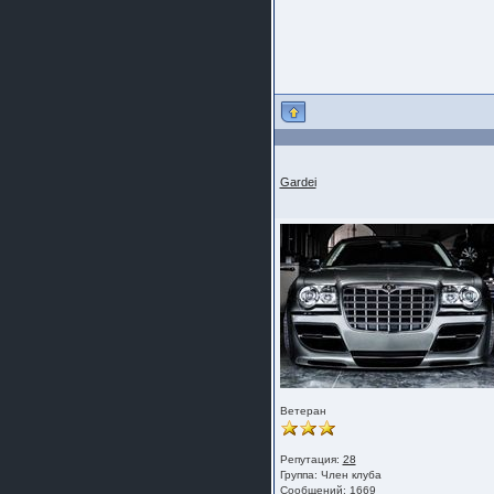
Gardei
Ветеран
Репутация:
28
Группа:
Член клуба
Сообщений: 1669