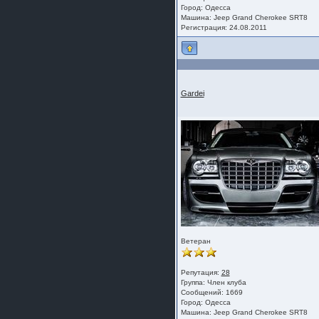
Город: Одесса
Машина: Jeep Grand Cherokee SRT8
Регистрация: 24.08.2011
Gardei
Ветеран
Репутация:
28
Группа:
Член клуба
Сообщений: 1669
Город: Одесса
Машина: Jeep Grand Cherokee SRT8