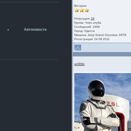
разболтовка 5х114.3 спокойно
садится на наши ступицы
Ветеран
aleks423
5 июля 2026
Репутация:
28
[b]ogneyar001[/b],
Группа:
Член клуба
Рад приветствовать!
Сообщений: 1669
Автоновости
А здесь уже кладбищенская тишина...
Город: Одесса
Машина: Jeep Grand Cherokee SRT8
Как, приобретением доволен?
Регистрация: 24.08.2011
ogneyar001
2 июля 2026
Всем привет Год не было.
Разбил в \"хлам\" машину. Сейчас
купил другую. Но уже европу.
uri300c
iMrCoffeeBLR4
2 июля 2026
[quote=vanos86]https://baza.dro
m.ru/ekaterinburg/wheel/disc/kolesnyj-
disk-replica-legeartis-cr4-7-5j-r18-5-115-
et24-dia71-6-s-
g3280718810.html[/quote]
У меня такие же стоят в Литве
покупал с резиной норм диски правда
за реплику не скажу там орига
iMrCoffeeBLR4
2 июля 2026
А то с нашей разболтовкой не
могу найти нормальные диски одна