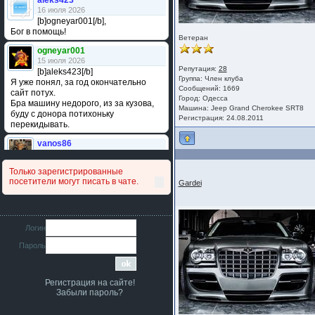
aleks423
16 июля 2026
[b]ogneyar001[/b],
Бог в помощь!
Ветеран
ogneyar001
15 июля 2026
Репутация:
28
[b]aleks423[/b]
Группа:
Член клуба
Я уже понял, за год окончательно
Сообщений: 1669
сайт потух.
Город: Одесса
Бра машину недорого, из за кузова,
Машина: Jeep Grand Cherokee SRT8
буду с донора потихоньку
Регистрация: 24.08.2011
перекидывать.
vanos86
14 июля 2026
Привет народ. Кто нибудь
Только зарегистрированные
сравнивал подушку акпп бензиновой и
посетители могут писать в чате.
Gardei
дизельной машины намера
4578063AG и 4578061AG? По фото
очень похожи.
iMrCoffeeBLR4
Логин
11 июля 2026
Пароль
[b]era124[/b],
Ага понял буду знать спасибо
большое :smile:
Регистрация на сайте!
era124
Забыли пароль?
7 июля 2026
[b]iMrCoffeeBLR4[/b],