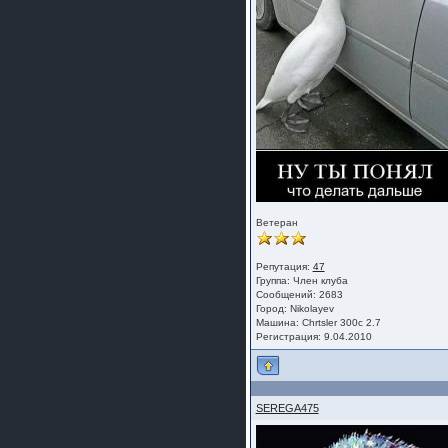
Ветеран
Репутация:
47
Группа:
Член клуба
Сообщений: 2683
Город: Nikolayev
Машина: Chrtsler 300c 2.7
Регистрация: 9.04.2010
SEREGA475