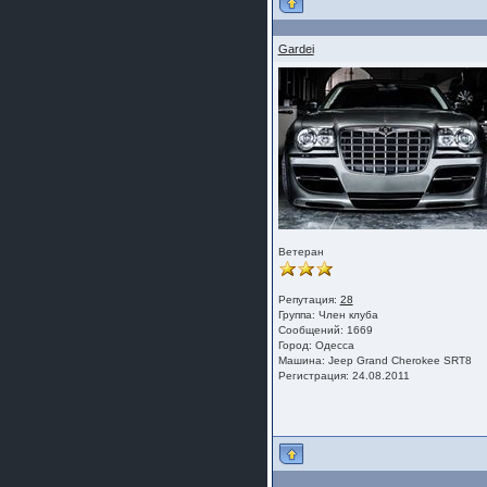
Gardei
Ветеран
Репутация:
28
Группа:
Член клуба
Сообщений: 1669
Город: Одесса
Машина: Jeep Grand Cherokee SRT8
Регистрация: 24.08.2011