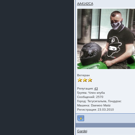
AA4142CA
Ветеран
Репутация:
43
Группа:
Член клуба
Сообщений: 2570
Город: Тегусигальпа, Гондурас
Машина: Daewoo Matiz
Регистрация: 23.03.2010
Gardei