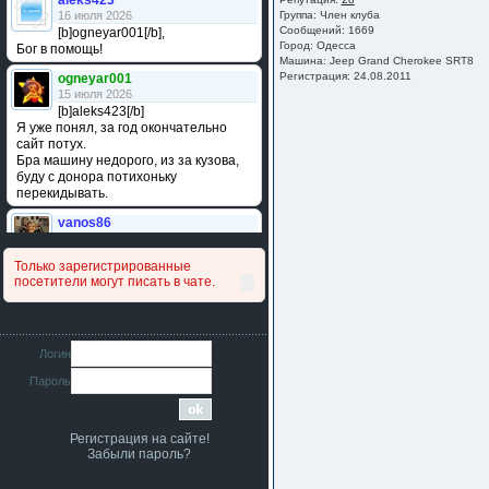
aleks423
16 июля 2026
Группа:
Член клуба
Сообщений: 1669
[b]ogneyar001[/b],
Город: Одесса
Бог в помощь!
Машина: Jeep Grand Cherokee SRT8
Регистрация: 24.08.2011
ogneyar001
15 июля 2026
[b]aleks423[/b]
Я уже понял, за год окончательно
сайт потух.
Бра машину недорого, из за кузова,
буду с донора потихоньку
перекидывать.
vanos86
14 июля 2026
Привет народ. Кто нибудь
Только зарегистрированные
сравнивал подушку акпп бензиновой и
посетители могут писать в чате.
дизельной машины намера
4578063AG и 4578061AG? По фото
очень похожи.
iMrCoffeeBLR4
Логин
11 июля 2026
Пароль
[b]era124[/b],
Ага понял буду знать спасибо
большое :smile:
Регистрация на сайте!
era124
Забыли пароль?
7 июля 2026
[b]iMrCoffeeBLR4[/b],