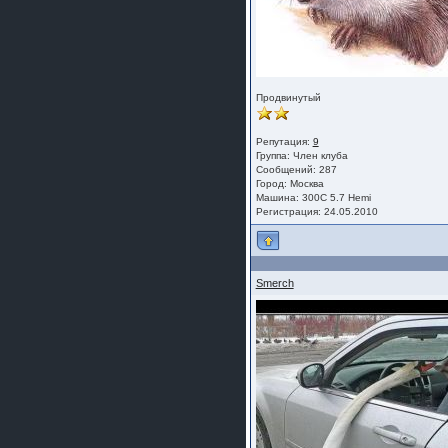
Продвинутый
Репутация:
9
Группа:
Член клуба
Сообщений: 287
Город: Москва
Машина: 300C 5.7 Hemi
Регистрация: 24.05.2010
Smerch