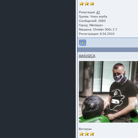
Репутация:
47
Группа:
Член клуба
Сообщений: 2683
Город: Nikolayev
Машина: Chrtsler 300c 2.7
Регистрация: 9.04.2010
AA4142CA
Ветеран