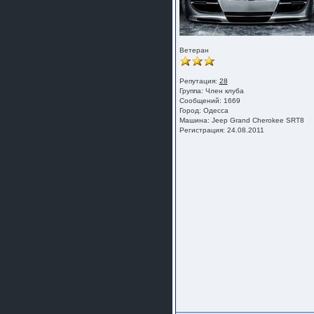
Ветеран
Репутация:
28
Группа:
Член клуба
Сообщений: 1669
Город: Одесса
Машина: Jeep Grand Cherokee SRT8
Регистрация: 24.08.2011