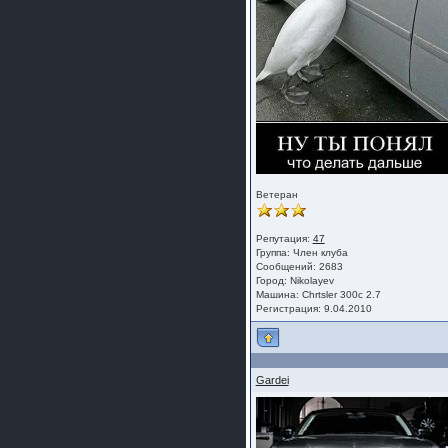
Ветеран
Репутация:
47
Группа:
Член клуба
Сообщений: 2683
Город: Nikolayev
Машина: Chrtsler 300c 2.7
Регистрация: 9.04.2010
Gardei