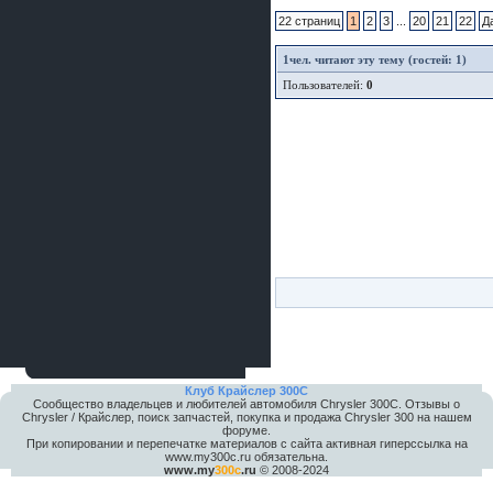
22 страниц
1
2
3
...
20
21
22
Д
1
чел. читают эту тему (гостей: 1)
Пользователей:
0
Клуб Крайслер 300C
Сообщество владельцев и любителей автомобиля Chrysler 300С. Отзывы о
Chrysler / Крайслер, поиск запчастей, покупка и продажа Chrysler 300 на нашем
форуме.
При копировании и перепечатке материалов с сайта активная гиперссылка на
www.my300c.ru обязательна.
www.my
300c
.ru
© 2008-2024