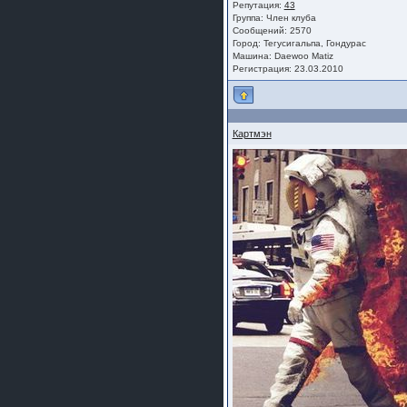
Репутация:
43
Группа:
Член клуба
Сообщений: 2570
Город: Тегусигальпа, Гондурас
Машина: Daewoo Matiz
Регистрация: 23.03.2010
Картмэн