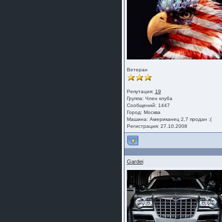
Ветеран
Репутация:
19
Группа:
Член клуба
Сообщений: 1447
Город: Москва
Машина: Американец 2,7 продан :(
Регистрация: 27.10.2008
Gardei