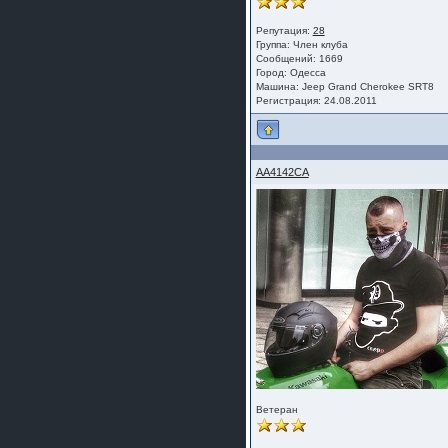
Репутация:
28
Группа:
Член клуба
Сообщений: 1669
Город: Одесса
Машина: Jeep Grand Cherokee SRT8
Регистрация: 24.08.2011
AA4142CA
Ветеран