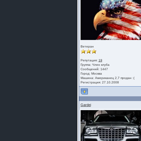
Ветеран
Репутация:
19
Группа:
Член клуба
Сообщений: 1447
Город: Москва
Машина: Американец 2,7 продан :(
Регистрация: 27.10.2008
Gardei