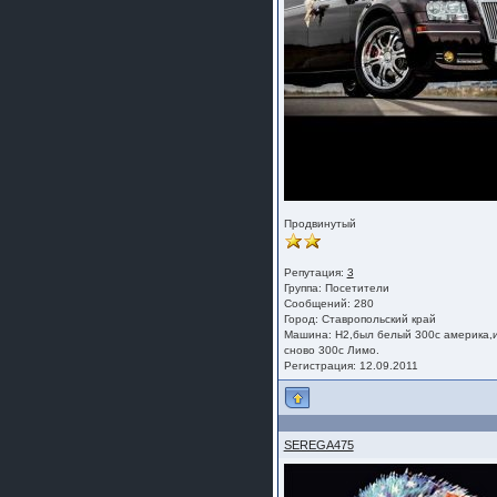
Продвинутый
Репутация:
3
Группа:
Посетители
Сообщений: 280
Город: Ставропольский край
Машина: Н2,был белый 300с америка,
сново 300с Лимо.
Регистрация: 12.09.2011
SEREGA475