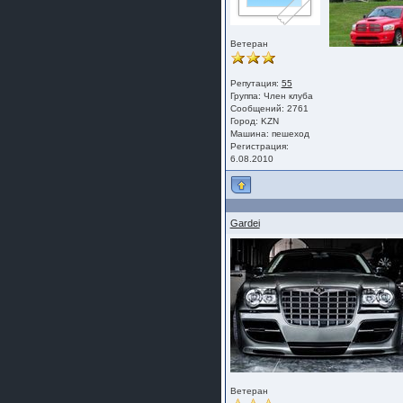
Ветеран
Репутация:
55
Группа:
Член клуба
Сообщений: 2761
Город: KZN
Машина: пешеход
Регистрация:
6.08.2010
Gardei
Ветеран