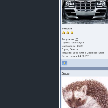
Ветеран
Репутация:
28
Группа:
Член клуба
Сообщений: 1669
Город: Одесса
Машина: Jeep Grand Cherokee SRT8
Регистрация: 24.08.2011
Gloom