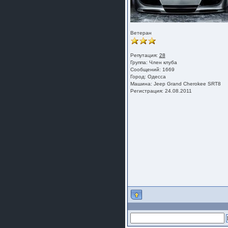
Ветеран
Репутация:
28
Группа:
Член клуба
Сообщений: 1669
Город: Одесса
Машина: Jeep Grand Cherokee SRT8
Регистрация: 24.08.2011