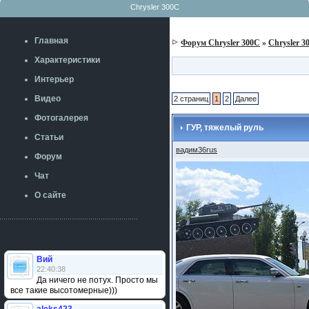
Chrysler 300C
Главная
Форум Chrysler 300C
»
Chrysler 3
Характеристики
Интерьер
Видео
2 страниц
1
2
Далее
Фотогалерея
ГУР, тяжелый руль
Статьи
вадим36rus
Форум
Чат
О сайте
Вий
22:40:38
Да ничего не потух. Просто мы
все такие высотомерные)))