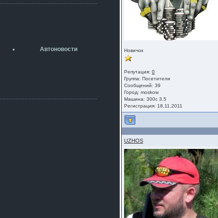
разболтовка 5х114.3 спокойно
садится на наши ступицы
aleks423
5 июля 2026
[b]ogneyar001[/b],
Рад приветствовать!
Автоновости
Новичок
А здесь уже кладбищенская тишина...
Как, приобретением доволен?
ogneyar001
Репутация:
0
Группа:
Посетители
2 июля 2026
Сообщений: 39
Всем привет Год не было.
Город: moskow
Разбил в \"хлам\" машину. Сейчас
Машина: 300c 3.5
купил другую. Но уже европу.
Регистрация: 18.11.2011
iMrCoffeeBLR4
2 июля 2026
[quote=vanos86]https://baza.dro
m.ru/ekaterinburg/wheel/disc/kolesnyj-
UZHOS
disk-replica-legeartis-cr4-7-5j-r18-5-115-
et24-dia71-6-s-
g3280718810.html[/quote]
У меня такие же стоят в Литве
покупал с резиной норм диски правда
за реплику не скажу там орига
iMrCoffeeBLR4
2 июля 2026
А то с нашей разболтовкой не
могу найти нормальные диски одна