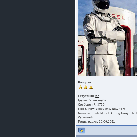
Ветеран
Репутация:
52
Группа:
Член клуба
Сообщений: 3759
Город: New York State, New York
Машина: Tesla Model S Long Range Tes
Cybertruck
Регистрация: 20.06.2011