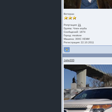
Ветеран
Репутация:
21
Группа:
Член клуба
Сообщений: 1874
Город: moskow
Машина: 300С ХЕМИ
Регистрация: 22.10.2011
John333