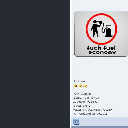
Ветеран
Репутация:
8
Группа:
Член клуба
Сообщений: 1251
Город: Сургут
Машина: 300с HEMI POWER
Регистрация: 28.06.2011