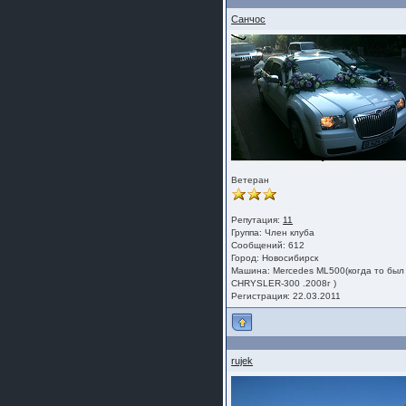
Санчос
Ветеран
Репутация:
11
Группа:
Член клуба
Сообщений: 612
Город: Новосибирск
Машина: Mercedes ML500(когда то был
CHRYSLER-300 .2008г )
Регистрация: 22.03.2011
rujek