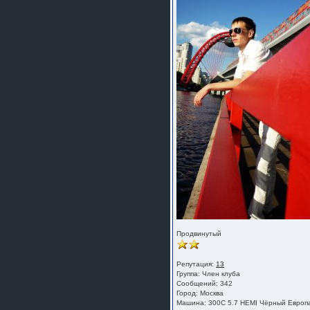
Продвинутый
Репутация:
13
Группа:
Член клуба
Сообщений: 342
Город: Москва
Машина: 300C 5.7 HEMI Чёрный Европ