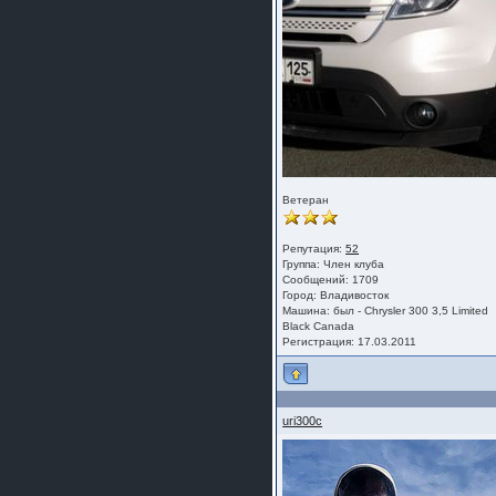
Ветеран
Репутация:
52
Группа:
Член клуба
Сообщений: 1709
Город: Владивосток
Машина: был - Chrysler 300 3,5 Limited
Black Canada
Регистрация: 17.03.2011
uri300c