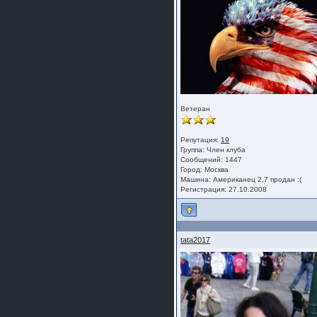
Ветеран
Репутация:
19
Группа:
Член клуба
Сообщений: 1447
Город: Москва
Машина: Американец 2,7 продан :(
Регистрация: 27.10.2008
tata2017