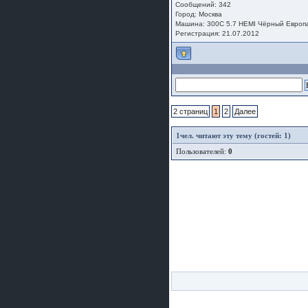
Сообщений: 342
Город: Москва
Машина: 300C 5.7 HEMI Чёрный Европ
Регистрация: 21.07.2012
2 страниц
1
2
Далее
1
чел. читают эту тему (гостей: 1)
Пользователей:
0