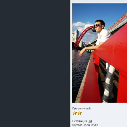
Продвинутый
Репутация:
13
Группа:
Член клуба