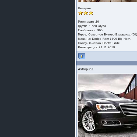
Ветеран
Репутация:
20
Группа:
Член клуба
Сообщений: 965
Город: Северное Бутово-Балашиха (50
Машина: Dodge Ram 1500 Big Horn,
Harley-Davidson Electra Glide
Регистрация: 21.11.2010
AstropunK