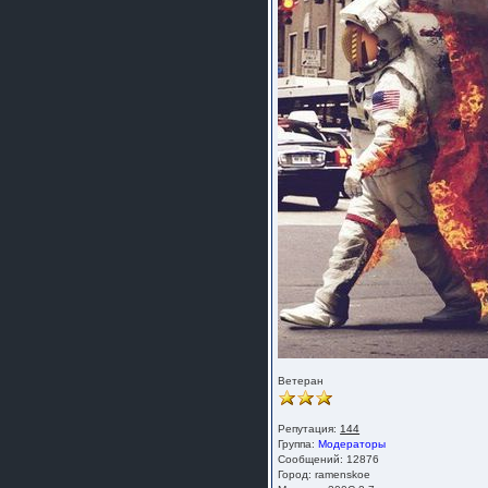
Ветеран
Репутация:
144
Группа:
Модераторы
Сообщений: 12876
Город: ramenskoe