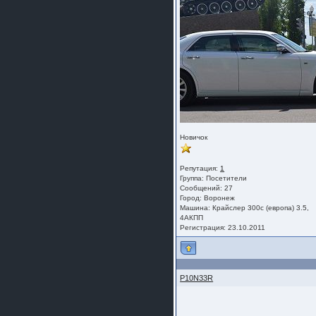
Новичок
Репутация:
1
Группа:
Посетители
Сообщений: 27
Город: Воронеж
Машина: Крайслер 300с (европа) 3.5,
4АКПП
Регистрация: 23.10.2011
P10N33R