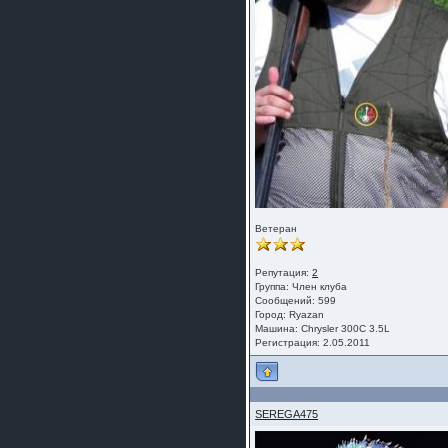
шляпа какая то нужны 20 радиуса
Ветеран
Репутация:
2
Группа:
Член клуба
Сообщений: 599
Город: Ryazan
Машина: Chrysler 300C 3.5L
Регистрация: 2.05.2011
SEREGA475