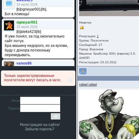
aleks423
16 июля 2026
[b]ogneyar001[/b],
Бог в помощь!
ogneyar001
Новичок
15 июля 2026
[b]aleks423[/b]
Я уже понял, за год окончательно
Репутация:
1
сайт потух.
Группа:
Посетители
Сообщений: 27
Бра машину недорого, из за кузова,
Город: Воронеж
буду с донора потихоньку
Машина: Крайслер 300с (европа) 3.5,
перекидывать.
4АКПП
Регистрация: 23.10.2011
vanos86
14 июля 2026
Привет народ. Кто нибудь
Только зарегистрированные
сравнивал подушку акпп бензиновой и
посетители могут писать в чате.
дизельной машины намера
rafael rafael
4578063AG и 4578061AG? По фото
очень похожи.
iMrCoffeeBLR4
Логин
11 июля 2026
Пароль
[b]era124[/b],
Ага понял буду знать спасибо
большое :smile:
Регистрация на сайте!
era124
Забыли пароль?
7 июля 2026
[b]iMrCoffeeBLR4[/b],