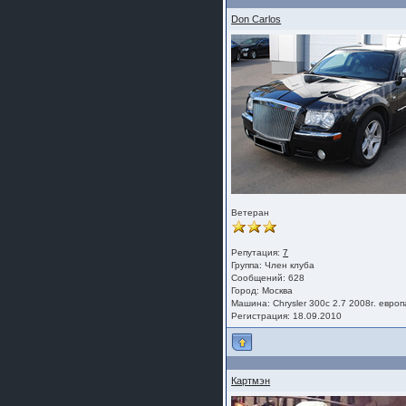
Don Carlos
Ветеран
Репутация:
7
Группа:
Член клуба
Сообщений: 628
Город: Москва
Машина: Chrysler 300c 2.7 2008г. европ
Регистрация: 18.09.2010
Картмэн