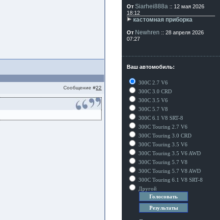
Siarhei888a
От
:: 12 мая 2026
18:12
кастомная приборка
Newhren
От
:: 28 апреля 2026
07:27
Ваш автомобиль:
300C 2.7 V6
Сообщение #
22
300C 3.0 CRD
300C 3.5 V6
300C 5.7 V8
300C 6.1 V8 SRT-8
300C Touring 2.7 V6
300C Touring 3.0 CRD
300C Touring 3.5 V6
300C Touring 3.5 V6 AWD
300C Touring 5.7 V8
300C Touring 5.7 V8 AWD
300C Touring 6.1 V8 SRT-8
Другой