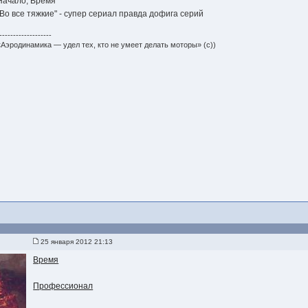
Начало, Время
"Во все тяжкие" - супер сериал правда дофига серий
-------------------
«Аэродинамика — удел тех, кто не умеет делать моторы» (с))
25 января 2012 21:13
Время
Профессионал