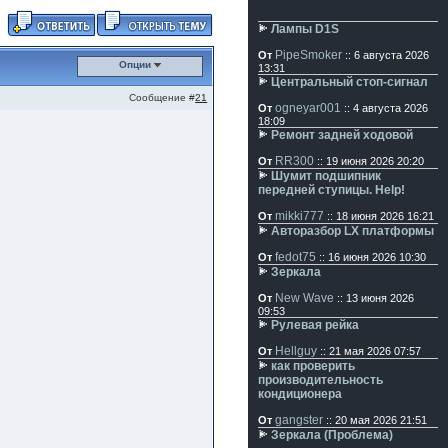
Лампы D1S
PipeSmoker
От
:: 6 августа 2026
Опции
13:31
Центральный стоп-сигнал
Сообщение #
21
ogneyar001
От
:: 4 августа 2026
18:09
Ремонт задней ходовой
RR300
От
:: 19 июня 2026 20:20
Шумит подшипник
передней ступицы. Help!
mikki777
От
:: 18 июня 2026 16:21
Авторазбор LX платформы
fedot75
От
:: 16 июня 2026 10:30
Зеркала
New Wave
От
:: 13 июня 2026
09:53
Рулевая рейка
Hellguy
От
:: 21 мая 2026 07:57
как проверить
производительность
кондиционера
gangster
От
:: 20 мая 2026 21:51
Зеркала (Проблема)