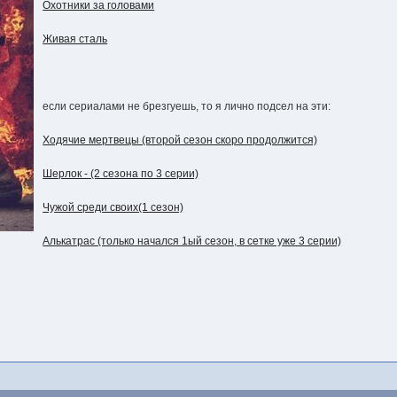
Охотники за головами
Живая сталь
если сериалами не брезгуешь, то я лично подсел на эти:
Ходячие мертвецы (второй сезон скоро продолжится)
Шерлок - (2 сезона по 3 серии)
Чужой среди своих(1 сезон)
Алькатрас (только начался 1ый сезон, в сетке уже 3 серии)