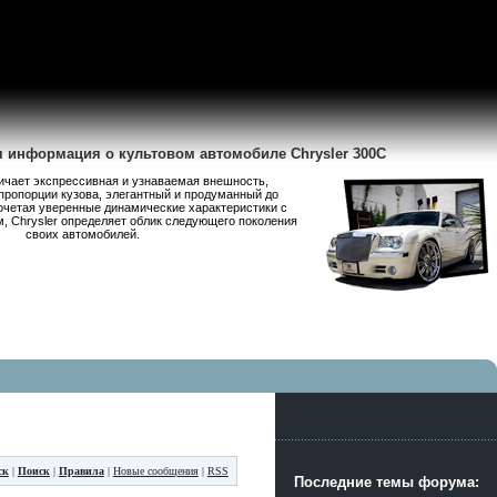
я информация о культовом автомобиле Chrysler 300C
личает экспрессивная и узнаваемая внешность,
пропорции кузова, элегантный и продуманный до
очетая уверенные динамические характеристики с
 Chrysler определяет облик следующего поколения
своих автомобилей.
ск
|
Поиск
|
Правила
|
Новые сообщения
|
RSS
Последние темы форума: