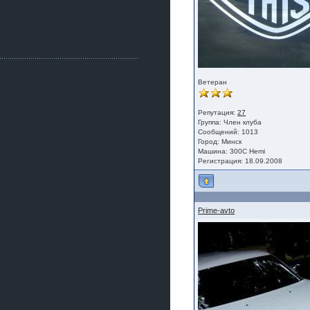
Как, приобретением доволен?
ogneyar001
2 июля 2026
Всем привет Год не было.
Разбил в \"хлам\" машину. Сейчас
купил другую. Но уже европу.
iMrCoffeeBLR4
Ветеран
2 июля 2026
[quote=vanos86]https://baza.dro
m.ru/ekaterinburg/wheel/disc/kolesnyj-
Репутация:
27
disk-replica-legeartis-cr4-7-5j-r18-5-115-
Группа:
Член клуба
et24-dia71-6-s-
Сообщений: 1013
Город: Минск
g3280718810.html[/quote]
Машина: 300С Hemi
У меня такие же стоят в Литве
Регистрация: 18.09.2008
покупал с резиной норм диски правда
за реплику не скажу там орига
iMrCoffeeBLR4
2 июля 2026
Prime-avto
А то с нашей разболтовкой не
могу найти нормальные диски одна
шляпа какая то нужны 20 радиуса