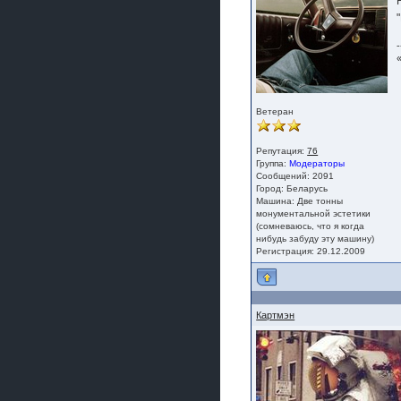
-
Ветеран
Репутация:
76
Группа:
Модераторы
Сообщений: 2091
Город: Беларусь
Машина: Две тонны
монументальной эстетики
(сомневаюсь, что я когда
нибудь забуду эту машину)
Регистрация: 29.12.2009
Картмэн