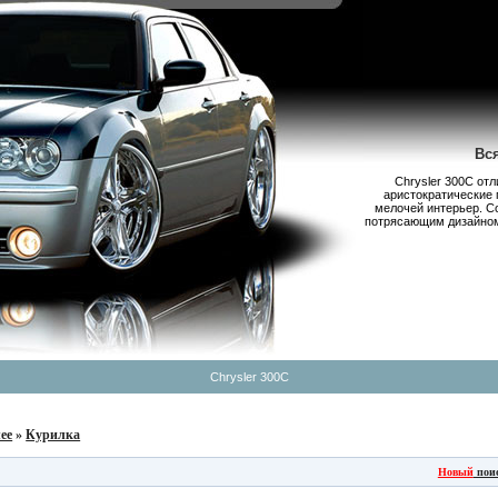
Вс
Chrysler 300С от
аристократические 
мелочей интерьер. С
потрясающим дизайном,
Chrysler 300C
ее
»
Курилка
Новый
пои