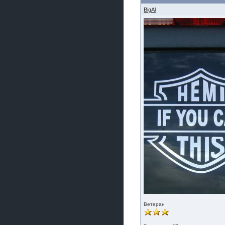
BigAl
Ветеран