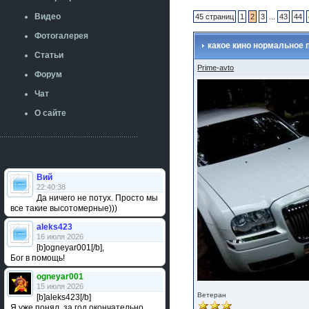
Видео
45 страниц
1
2
3
...
43
44
Фотогалерея
какое кино нормальное 
Статьи
Prime-avto
Форум
Чат
О сайте
Вий
22:40:38
Да ничего не потух. Просто мы
все такие высотомерные)))
aleks423
16 июля 2026
[b]ogneyar001[/b],
Бог в помощь!
ogneyar001
15 июля 2026
Ветеран
[b]aleks423[/b]
Я уже понял, за год окончательно