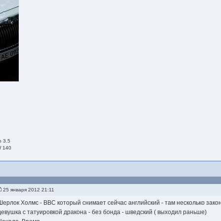
o 3.5
W 140
25 января 2012 21:11
Шерлок Холмс - ВВС который снимает сейчас английский - там несколько зак
девушка с татуировкой дракона - без бонда - шведский ( выходил раньше)