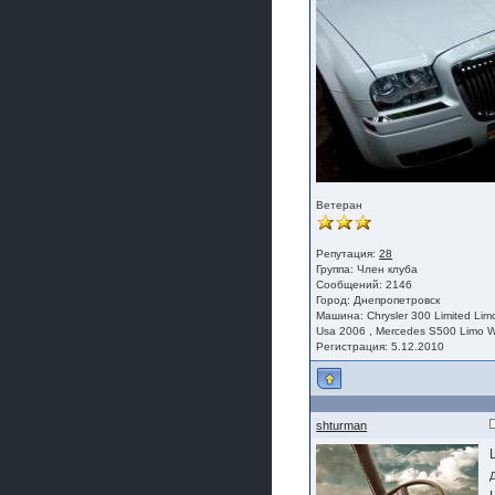
Ветеран
Репутация:
28
Группа:
Член клуба
Сообщений: 2146
Город: Днепропетровск
Машина: Chrysler 300 Limited Lim
Usa 2006 , Mercedes S500 Limo 
Регистрация: 5.12.2010
shturman