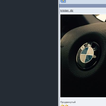
kristian_diz
Продвинутый