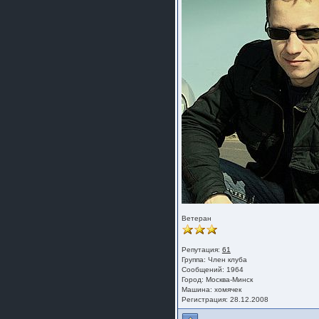
Ветеран
Репутация:
61
Группа:
Член клуба
Сообщений: 1964
Город: Москва-Минск
Машина: хомячек
Регистрация: 28.12.2008