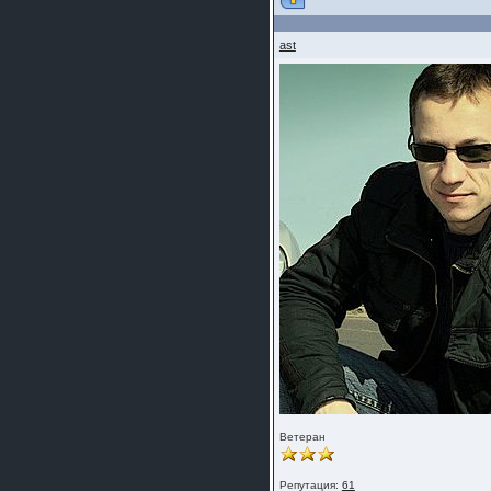
ast
Ветеран
Репутация:
61