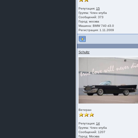
Репутация:
15
Группа:
Член клуба
Сообщений: 373
Город: москва
Машина: BMW 740 d3.0
Регистрация: 1.11.2009
Schultz
Ветеран
Репутация:
14
Группа:
Член клуба
Сообщений: 1207
Город: Москва