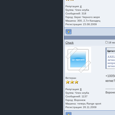
Репутация:
4
Группа:
Член клуба
Сообщений: 318
Город: берег Черного моря
Машина: 300, 2,7л Канадец
Регистрация: 15.08.2009
Chuck
18 ма
Цитат
AXEL 
личн
непри
лично
+10050
Ветеран
кепке
---------
Репутация:
8
Вороне
Группа:
Член клуба
Сообщений: 1137
Город: Воронеж
Машина: теперь Range sport
Регистрация: 26.11.2009