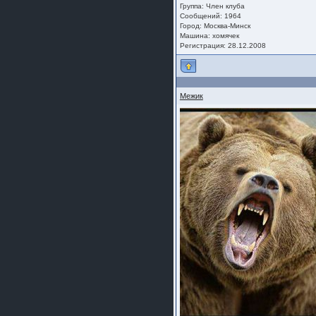
Группа:
Член клуба
Сообщений: 1964
Город: Москва-Минск
Машина: хомячек
Регистрация: 28.12.2008
Межик