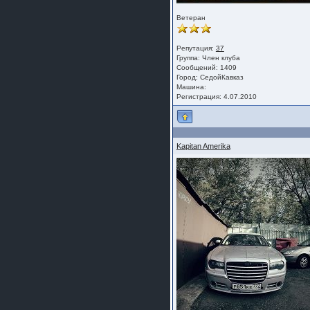
Ветеран
Репутация:
37
Группа:
Член клуба
Сообщений: 1409
Город: СедойКавказ
Машина:
Регистрация: 4.07.2010
Kapitan Amerika