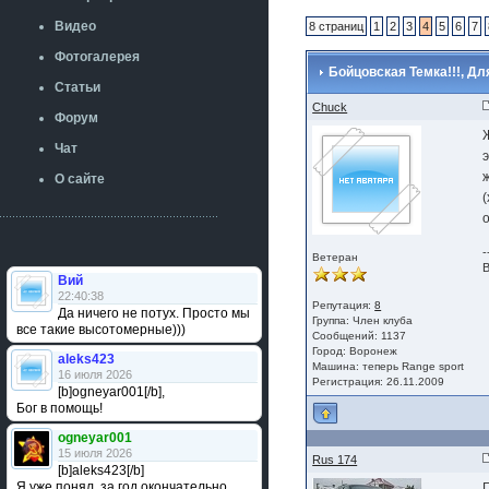
Видео
8 страниц
1
2
3
4
5
6
7
Фотогалерея
Бойцовская Темка!!!, Дл
Статьи
Chuck
Форум
Чат
э
О сайте
-
Ветеран
В
Вий
22:40:38
Репутация:
8
Да ничего не потух. Просто мы
Группа:
Член клуба
все такие высотомерные)))
Сообщений: 1137
Город: Воронеж
aleks423
Машина: теперь Range sport
16 июля 2026
Регистрация: 26.11.2009
[b]ogneyar001[/b],
Бог в помощь!
ogneyar001
15 июля 2026
Rus 174
[b]aleks423[/b]
Я уже понял, за год окончательно