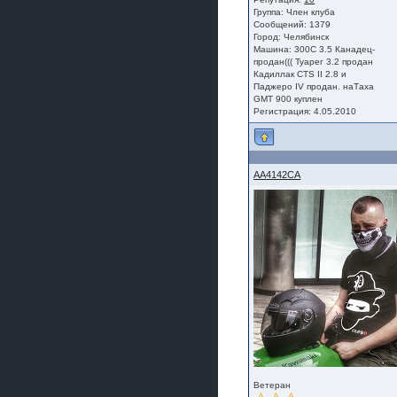
Группа:
Член клуба
Сообщений: 1379
Город: Челябинск
Машина: 300C 3.5 Канадец-
продан((( Туарег 3.2 продан
Кадиллак CTS II 2.8 и
Паджеро IV продан. наТаха
GMT 900 куплен
Регистрация: 4.05.2010
AA4142CA
Ветеран