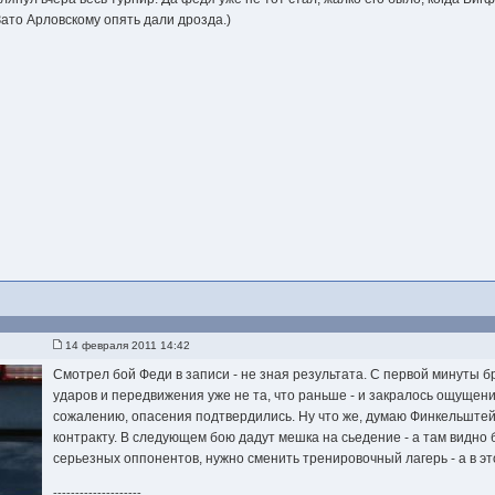
Зато Арловскому опять дали дрозда.)
14 февраля 2011 14:42
Смотрел бой Феди в записи - не зная результата. С первой минуты бр
ударов и передвижения уже не та, что раньше - и закралось ощущение
сожалению, опасения подтвердились. Ну что же, думаю Финкельштей
контракту. В следующем бою дадут мешка на сьедение - а там видно б
серьезных оппонентов, нужно сменить тренировочный лагерь - а в это
--------------------