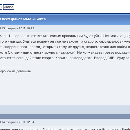
8
Далее
я всех фанов ММА и Бокса.
13 февраля 2011 16:22
Жаль. Наверное, к сожалению, самым правильным будет уйти. Нет мотивации 
того - никуда. Учиться новому он уже не захочет, а старого, как оказалось - у
же спарринг-партнерами, которые к тому же друзья, недостаточно для побе
(хотя Сильву к ним отнести можно с натяжкой). Не хочу видеть третье поражен
останется легендой этого спорта. Харитонов порадовал. Вперед ВДВ - буду за
-------------------
оронеж-не догонишь!
14 февраля 2011 12:34
Глянул вчера весь турнир. Да федя уже не тот стал, жалко его было, когда Биг