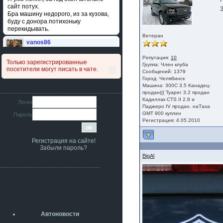
сайт потух.
Бра машину недорого, из за кузова,
буду с донора потихоньку
перекидывать.
Ветеран
vanos86
14 июля 2026
Привет народ. Кто нибудь
Репутация:
10
Только зарегистрированные
сравнивал подушку акпп бензиновой и
Группа:
Член клуба
посетители могут писать в чате.
дизельной машины намера
Сообщений: 1379
Город: Челябинск
4578063AG и 4578061AG? По фото
Машина: 300C 3.5 Канадец-
очень похожи.
продан((( Туарег 3.2 продан
Кадиллак CTS II 2.8 и
iMrCoffeeBLR4
Логин
Паджеро IV продан. наТаха
11 июля 2026
GMT 900 куплен
Пароль
[b]era124[/b],
Регистрация: 4.05.2010
Ага понял буду знать спасибо
большое :smile:
Регистрация на сайте!
era124
Забыли пароль?
7 июля 2026
BigAl
[b]iMrCoffeeBLR4[/b],
разболтовка 5х114.3 спокойно
садится на наши ступицы
aleks423
5 июля 2026
[b]ogneyar001[/b],
Рад приветствовать!
Автоновости
А здесь уже кладбищенская тишина...