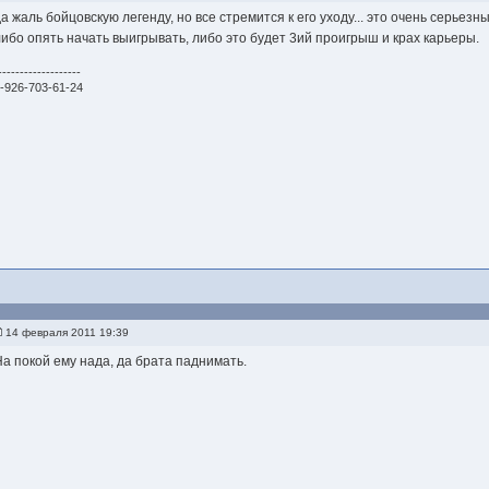
да жаль бойцовскую легенду, но все стремится к его уходу... это очень серье
либо опять начать выигрывать, либо это будет 3ий проигрыш и крах карьеры.
-------------------
-926-703-61-24
14 февраля 2011 19:39
На покой ему нада, да брата паднимать.