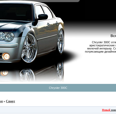
Вс
Chrysler 300С от
аристократические 
мелочей интерьер. С
потрясающим дизайном,
Chrysler 300C
ее
»
Спорт
Новый
пои