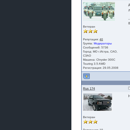
-
8
Ветеран
Репутация:
40
Группа:
Модераторы
Сообщений: 5736
Город: МО г.Истра, САО,
СЗАО
Машина: Chrysler 300C
Touring 3.5 AWD
Регистрация: 29.05.2008
Rus 174
Ветеран
Репутация:
10