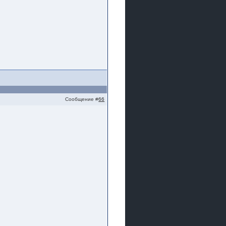
Сообщение #
66
р