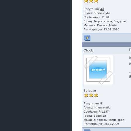
Репутация:
43
Группа:
Член клуба
Сообщений: 2570
Город: Тегусигальпа, Гондурас
Машина: Daewoo Matiz
Регистрация: 23.03.2010
Chuck
-
В
Ветеран
Репутация:
8
Группа:
Член клуба
Сообщений: 1137
Город: Воронеж
Машина: теперь Range sport
Регистрация: 26.11.2009