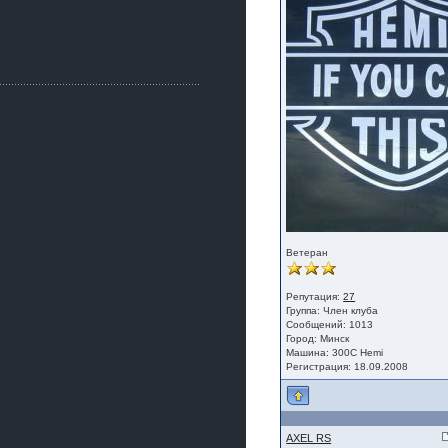
Как, приобретением доволен?
ogneyar001
2 июля 2026
Всем привет Год не было.
Разбил в \"хлам\" машину. Сейчас
купил другую. Но уже европу.
iMrCoffeeBLR4
2 июля 2026
[quote=vanos86]https://baza.dro
m.ru/ekaterinburg/wheel/disc/kolesnyj-
disk-replica-legeartis-cr4-7-5j-r18-5-115-
et24-dia71-6-s-
g3280718810.html[/quote]
У меня такие же стоят в Литве
покупал с резиной норм диски правда
за реплику не скажу там орига
Ветеран
iMrCoffeeBLR4
2 июля 2026
Репутация:
27
А то с нашей разболтовкой не
Группа:
Член клуба
могу найти нормальные диски одна
Сообщений: 1013
шляпа какая то нужны 20 радиуса
Город: Минск
Машина: 300С Hemi
Регистрация: 18.09.2008
AXEL RS