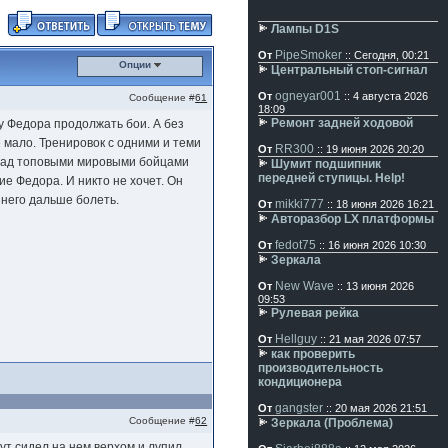
Лампы D1S
PipeSmoker
От
:: Сегодня, 00:21
Опции
Центральный стоп-сигнал
ogneyar001
От
:: 4 августа 2026
Сообщение #
61
18:09
Ремонт задней ходовой
у Федора продолжать бои. А без
же мало. Тренировок с одними и теми
RR300
От
:: 19 июня 2026 20:20
д над топовыми мировыми бойцами
Шумит подшипник
передней ступицы. Help!
ие Федора. И никто не хочет. Он
 него дальше болеть.
mikki777
От
:: 18 июня 2026 16:21
Авторазбор LX платформы
fedot75
От
:: 16 июня 2026 10:30
Зеркала
New Wave
От
:: 13 июня 2026
09:53
Рулевая рейка
Hellguy
От
:: 21 мая 2026 07:57
как проверить
производительность
кондиционера
gangster
От
:: 20 мая 2026 21:51
Сообщение #
62
Зеркала (Проблема)
фут сидел на нем верхом и лупил.