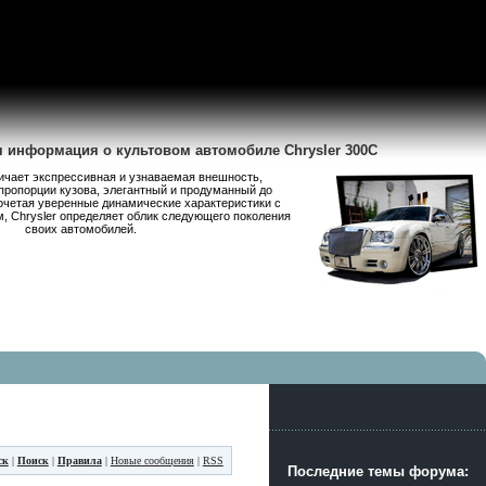
я информация о культовом автомобиле Chrysler 300C
личает экспрессивная и узнаваемая внешность,
пропорции кузова, элегантный и продуманный до
очетая уверенные динамические характеристики с
 Chrysler определяет облик следующего поколения
своих автомобилей.
ск
|
Поиск
|
Правила
|
Новые сообщения
|
RSS
Последние темы форума: