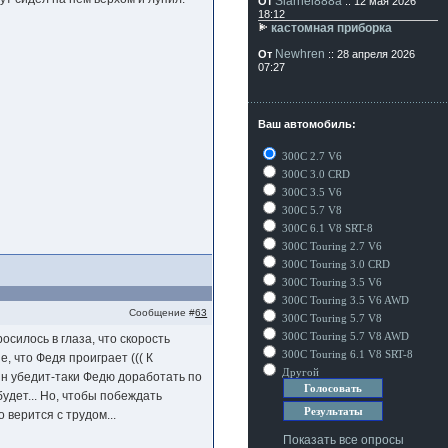
Siarhei888a
От
:: 12 мая 2026
18:12
кастомная приборка
Newhren
От
:: 28 апреля 2026
07:27
Ваш автомобиль:
300C 2.7 V6
300C 3.0 CRD
300C 3.5 V6
300C 5.7 V8
300C 6.1 V8 SRT-8
300C Touring 2.7 V6
300C Touring 3.0 CRD
300C Touring 3.5 V6
300C Touring 3.5 V6 AWD
Сообщение #
63
300C Touring 5.7 V8
300C Touring 5.7 V8 AWD
осилось в глаза, что скорость
300C Touring 6.1 V8 SRT-8
, что Федя проиграет ((( К
Другой
н убедит-таки Федю доработать по
удет... Но, чтобы побеждать
 верится с трудом...
Показать все опросы