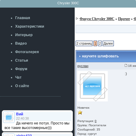
Chrysler 300C
Главная
Форум Chrysler 300C
»
Прочее
»
Ф
Характеристики
Интерьер
Видео
2 страниц
1
2
Далее
Фотогалерея
научите шлифовать
Статьи
руслан
16 ию
Форум
:)
Чат
О сайте
Новичок
Вий
22:40:38
Репутация:
0
Да ничего не потух. Просто мы
Группа:
Посетители
все такие высотомерные)))
Сообщений: 35
Город: сургут