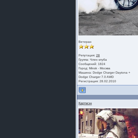
Ветеран
Репутация:
28
Группа:
Член клуба
Сообщений: 1824
Город: Minsk - Москва
Машина: Dodge Charger Daytona +
Dodge Charger 7.0 AWD
Регистрация: 28.02.2010
Картмэн