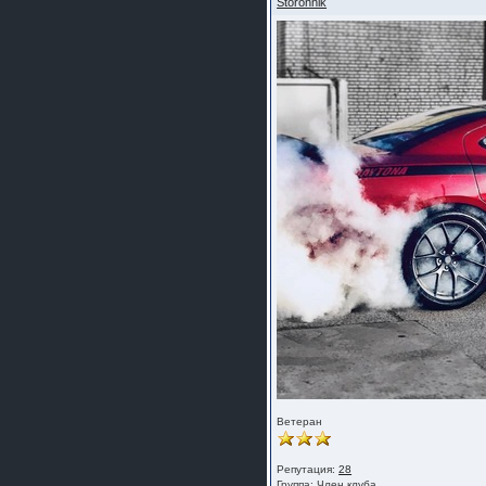
Storonnik
Ветеран
Репутация:
28
Группа:
Член клуба