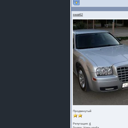
swat62
Продвинутый
Репутация:
4
Группа:
Член клуба