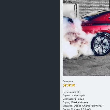
Ветеран
Репутация:
28
Группа:
Член клуба
Сообщений: 1824
Город: Minsk - Москва
Машина: Dodge Charger Daytona +
Dodge Charger 7.0 AWD