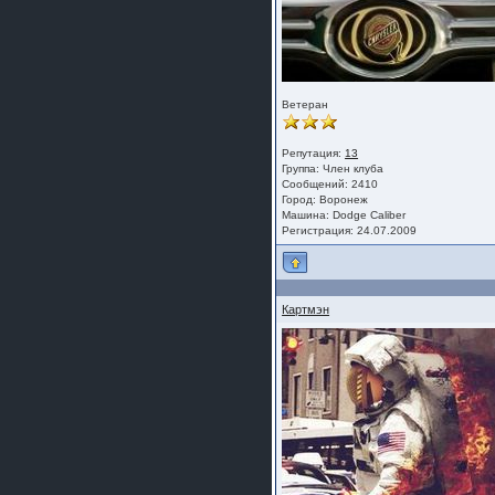
Ветеран
Репутация:
13
Группа:
Член клуба
Сообщений: 2410
Город: Воронеж
Машина: Dodge Caliber
Регистрация: 24.07.2009
Картмэн