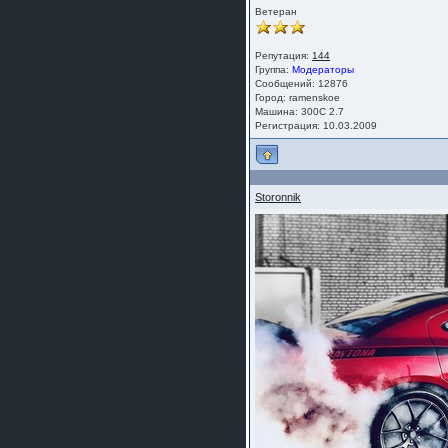
Ветеран
Репутация:
144
Группа:
Модераторы
Сообщений: 12876
Город: ramenskoe
Машина: 300C 2.7
Регистрация: 10.03.2009
Storonnik