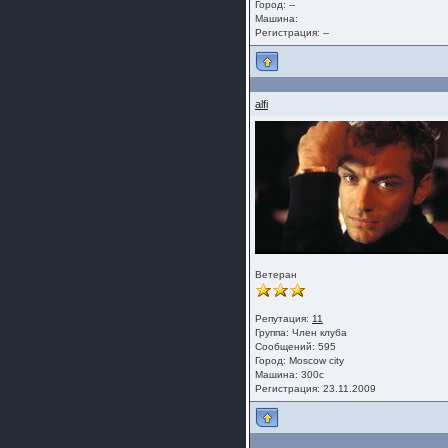
Город: --
Машина:
Регистрация: --
alfi
Ветеран
Репутация:
11
Группа:
Член клуба
Сообщений: 595
Город: Moscow city
Машина: 300с
Регистрация: 23.11.2009