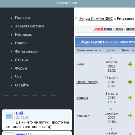
Chrysler 300C
Главная
Форум Chrysler 300C
» Репутация
Характеристики
Новый
поиск
|
Поиск
|
Прави
Интерьер
Журнал репутации пользователя: 
Видео
Пользователь
Дата
Действ
Фотогалерея
29
Статьи
апреля
vador
2011
Форум
15:32
Чат
26 марта
Danila Playboy
2010
О сайте
23:57
1 марта
хищник
2010
12:14
18
Вий
декабря
Картмэн
22:40:38
2009
09:53
Да ничего не потух. Просто мы
все такие высотомерные)))
30
октября