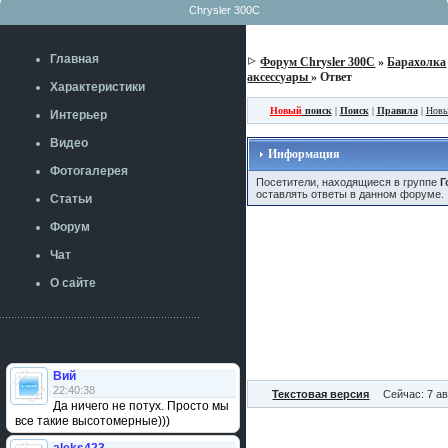
Chrysler 300C
Главная
Форум Chrysler 300C
»
Барахолка
аксессуары
» Ответ
Характеристики
Новый
поиск
|
Поиск
|
Правила
|
Новы
Интерьер
Видео
Информация
Фотогалерея
Посетители, находящиеся в группе
Г
оставлять ответы в данном форуме.
Статьи
Форум
Чат
О сайте
Вий
22:40:38
Текстовая версия
Сейчас: 7 ав
Да ничего не потух. Просто мы
все такие высотомерные)))