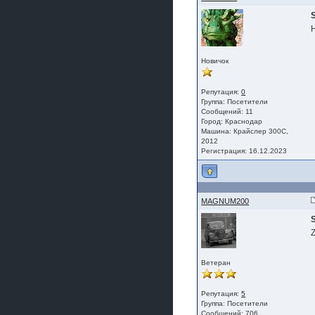
Новичок
Репутация:
0
Группа:
Посетители
Сообщений: 11
Город: Краснодар
Машина: Крайслер 300С,
2012
Регистрация: 16.12.2023
MAGNUM200
Z
Ветеран
Репутация:
5
Группа:
Посетители
Сообщений: 706