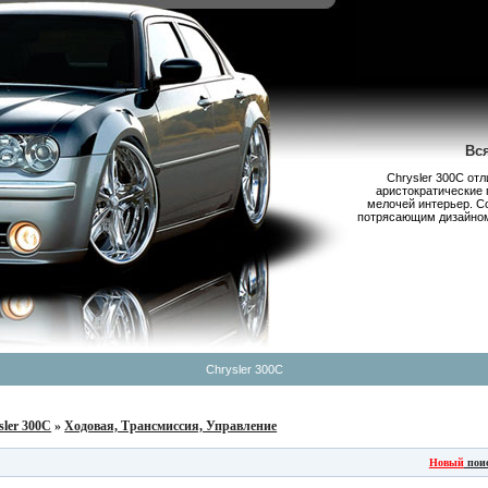
Вс
Chrysler 300С от
аристократические 
мелочей интерьер. С
потрясающим дизайном,
Chrysler 300C
sler 300C
»
Ходовая, Трансмиссия, Управление
Новый
пои