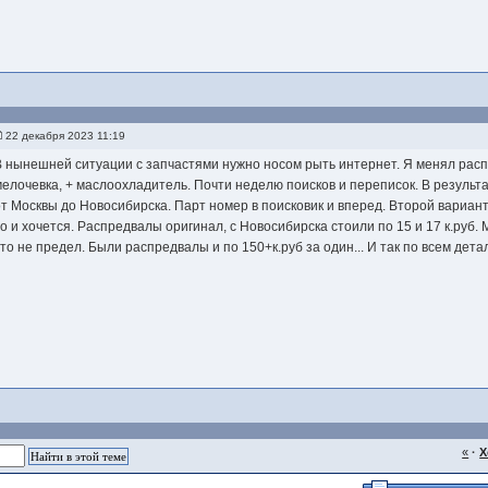
22 декабря 2023 11:19
В нынешней ситуации с запчастями нужно носом рыть интернет. Я менял расп
мелочевка, + маслоохладитель. Почти неделю поисков и переписок. В результа
от Москвы до Новосибирска. Парт номер в поисковик и вперед. Второй вариант,
то и хочется. Распредвалы оригинал, с Новосибирска стоили по 15 и 17 к.руб. 
это не предел. Были распредвалы и по 150+к.руб за один... И так по всем дета
«
·
Х