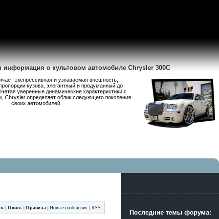
я информация о культовом автомобиле Chrysler 300C
личает экспрессивная и узнаваемая внешность,
пропорции кузова, элегантный и продуманный до
очетая уверенные динамические характеристики с
 Chrysler определяет облик следующего поколения
своих автомобилей.
ск
|
Поиск
|
Правила
|
Новые сообщения
|
RSS
Последние темы форума: