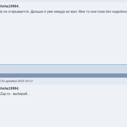
Shsha19984
,
Ну он открывается. Дальше я уже никуда не жал. Мне то они пока без надобнос
22 декабря 2023 10:17
Shsha19984
,
Zap.ru - выбирай...