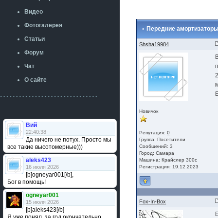
Видео
Фотогалерея
Передние амортизаторы 
Статьи
Shsha19984
Форум
Чат
О сайте
Новичок
Вий
22:40:38
Репутация:
0
Да ничего не потух. Просто мы
Группа:
Посетители
все такие высотомерные)))
Сообщений: 3
Город: Самара
aleks423
Машина: Крайслер 300с
16 июля 2026
Регистрация: 19.12.2023
[b]ogneyar001[/b],
Бог в помощь!
ogneyar001
Fox-In-Box
15 июля 2026
[b]aleks423[/b]
Я уже понял, за год окончательно