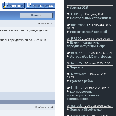
Лампы D1S
Hellguy
От
:: Сегодня, 11:40
Опции
Центральный стоп-сигнал
Сообщение #
1
ogneyar001
От
:: 4 августа 2026
18:09
скажите пожалуйста, подходят ли
Ремонт задней ходовой
RR300
От
:: 19 июня 2026 20:20
гиналы предложили за 85 тыс. в
Шумит подшипник
передней ступицы. Help!
mikki777
От
:: 18 июня 2026 16:21
Авторазбор LX платформы
fedot75
От
:: 16 июня 2026 10:30
Зеркала
New Wave
От
:: 13 июня 2026
09:53
Рулевая рейка
Hellguy
От
:: 21 мая 2026 07:57
как проверить
производительность
кондиционера
gangster
От
:: 20 мая 2026 21:51
Сообщение #
2
Зеркала (Проблема)