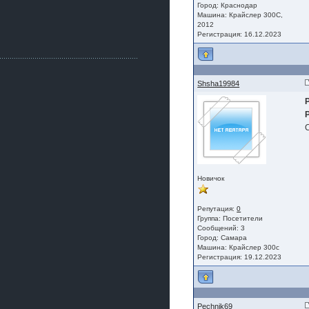
Как, приобретением доволен?
Город: Краснодар
Машина: Крайслер 300С,
ogneyar001
2012
2 июля 2026
Регистрация: 16.12.2023
Всем привет Год не было.
Разбил в \"хлам\" машину. Сейчас
купил другую. Но уже европу.
iMrCoffeeBLR4
Shsha19984
2 июля 2026
[quote=vanos86]https://baza.dro
m.ru/ekaterinburg/wheel/disc/kolesnyj-
disk-replica-legeartis-cr4-7-5j-r18-5-115-
et24-dia71-6-s-
g3280718810.html[/quote]
У меня такие же стоят в Литве
покупал с резиной норм диски правда
за реплику не скажу там орига
Новичок
iMrCoffeeBLR4
2 июля 2026
Репутация:
0
А то с нашей разболтовкой не
Группа:
Посетители
могу найти нормальные диски одна
Сообщений: 3
шляпа какая то нужны 20 радиуса
Город: Самара
Машина: Крайслер 300с
Регистрация: 19.12.2023
Pechnik69