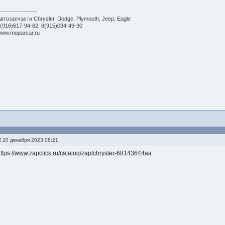
-------------------
втозапчасти Chrysler, Dodge, Plymouth, Jeep, Eagle
(916)617-94-82, 8(915)034-49-30
ww.moparcar.ru
20 декабря 2023 08:21
ttps://www.zapclick.ru/catalog/zap/chrysler-68143644aa