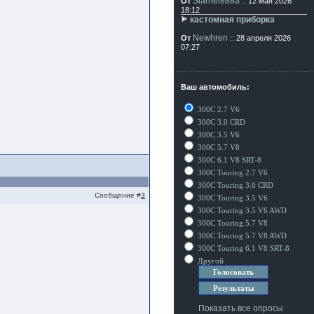
Siarhei888a
От
:: 12 мая 2026
18:12
кастомная приборка
Newhren
От
:: 28 апреля 2026
07:27
Ваш автомобиль:
300C 2.7 V6
300C 3.0 CRD
300C 3.5 V6
300C 5.7 V8
300C 6.1 V8 SRT-8
300C Touring 2.7 V6
300C Touring 3.0 CRD
Сообщение #
3
300C Touring 3.5 V6
300C Touring 3.5 V6 AWD
300C Touring 5.7 V8
300C Touring 5.7 V8 AWD
300C Touring 6.1 V8 SRT-8
Другой
Показать все опросы