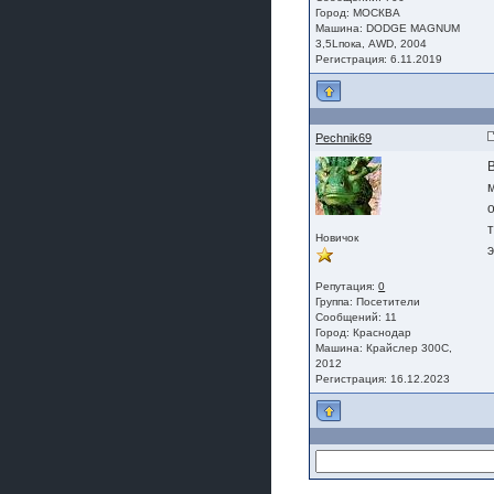
Город: МОСКВА
Машина: DODGЕ МАGNUМ
3,5Lпока, АWD, 2004
Регистрация: 6.11.2019
Pechnik69
Новичок
Репутация:
0
Группа:
Посетители
Сообщений: 11
Город: Краснодар
Машина: Крайслер 300С,
2012
Регистрация: 16.12.2023