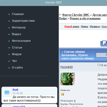
Chrysler 300C
Главная
Форум Chrysler 300C
»
Другие авт
Dodge
»
Ремонт и обслуживание
Характеристики
Новый
поиск
|
Поиск
|
Правила
|
Новы
Интерьер
Видео
Фотогалерея
Статьи
Снятие обивки
Форум
багажника., Нужно
снять грамотно обивку
Чат
16 де
Pechnik69
О сайте
Доброг
Недав
что ем
поцел
Вий
Новичок
красавц
22:40:38
Да ничего не потух. Просто мы
В резу
все такие высотомерные)))
Репутация:
0
на рем
Группа:
Посетители
выхло