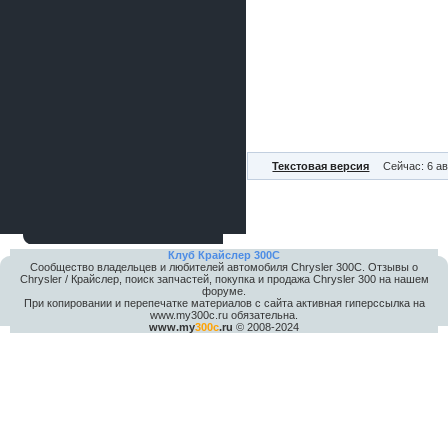
Текстовая версия
Сейчас: 6 ав
Клуб Крайслер 300C
Сообщество владельцев и любителей автомобиля Chrysler 300С. Отзывы о
Chrysler / Крайслер, поиск запчастей, покупка и продажа Chrysler 300 на нашем
форуме.
При копировании и перепечатке материалов с сайта активная гиперссылка на
www.my300c.ru обязательна.
www.my
300c
.ru
© 2008-2024