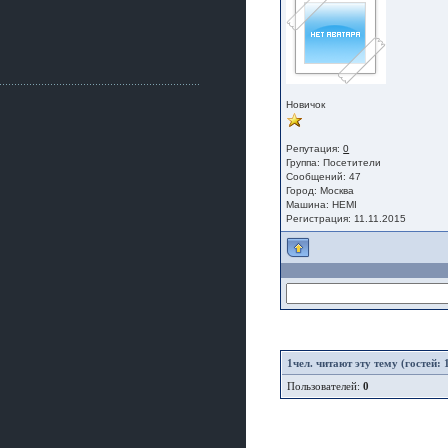
Как, приобретением доволен?
ogneyar001
2 июля 2026
Всем привет Год не было.
Разбил в \"хлам\" машину. Сейчас
купил другую. Но уже европу.
Новичок
iMrCoffeeBLR4
2 июля 2026
[quote=vanos86]https://baza.dro
Репутация:
0
m.ru/ekaterinburg/wheel/disc/kolesnyj-
Группа:
Посетители
disk-replica-legeartis-cr4-7-5j-r18-5-115-
Сообщений: 47
et24-dia71-6-s-
Город: Москва
Машина: HEMI
g3280718810.html[/quote]
Регистрация: 11.11.2015
У меня такие же стоят в Литве
покупал с резиной норм диски правда
за реплику не скажу там орига
iMrCoffeeBLR4
2 июля 2026
А то с нашей разболтовкой не
могу найти нормальные диски одна
шляпа какая то нужны 20 радиуса
1
чел. читают эту тему (гостей: 
Пользователей:
0