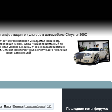
я информация о культовом автомобиле Chrysler 300C
личает экспрессивная и узнаваемая внешность,
пропорции кузова, элегантный и продуманный до
очетая уверенные динамические характеристики с
 Chrysler определяет облик следующего поколения
своих автомобилей.
ск
|
Поиск
|
Правила
|
Новые сообщения
|
RSS
Последние темы форума: