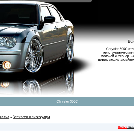
Вс
Chrysler 300С от
аристократические 
мелочей интерьер. С
потрясающим дизайном,
Chrysler 300C
холка
»
Запчасти и аксессуары
Новый
пои