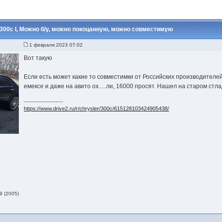
00с I, Можно б/у, можно покоцанную, можно совместимую
1 февраля 2023 07:02
Вот такую
Если есть может какие то совместимки от Российских производителей
емексе и даже на авито ох.....ли, 16000 просят. Нашел на старом стл
--------------------
https://www.drive2.ru/r/chrysler/300c/615128103424905438/
9 (2005)