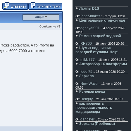
Лампы D1S
PipeSmoker
От
:: Сегодня, 13:31
Опции
Центральный стоп-сигнал
Сообщение #
1
ogneyar001
От
:: 4 августа 2026
18:09
Ремонт задней ходовой
RR300
От
:: 19 июня 2026 20:20
 тоже рассмотрю. А то что-то на
Шумит подшипник
аде за 6000-7000 и то жалко
передней ступицы. Help!
mikki777
От
:: 18 июня 2026 16:21
Авторазбор LX платформы
fedot75
От
:: 16 июня 2026 10:30
Зеркала
New Wave
От
:: 13 июня 2026
09:53
Рулевая рейка
Hellguy
От
:: 21 мая 2026 07:57
как проверить
производительность
кондиционера
gangster
От
:: 20 мая 2026 21:51
Зеркала (Проблема)