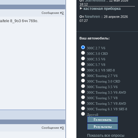
Siarhei888a
От
:: 12 мая 2026
18:12
кастомная приборка
Сообщение #
2
Newhren
От
:: 28 апреля 2026
a/tele 8_9о3 6чч 769о.
07:27
Ваш автомобиль:
300C 2.7 V6
300C 3.0 CRD
300C 3.5 V6
300C 5.7 V8
300C 6.1 V8 SRT-8
300C Touring 2.7 V6
300C Touring 3.0 CRD
300C Touring 3.5 V6
300C Touring 3.5 V6 AWD
300C Touring 5.7 V8
300C Touring 5.7 V8 AWD
300C Touring 6.1 V8 SRT-8
Другой
Сообщение #
3
Показать все опросы