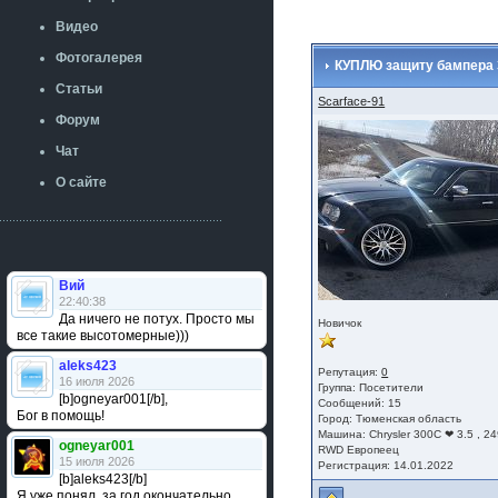
Видео
Фотогалерея
КУПЛЮ защиту бампера 3
Статьи
Scarface-91
Форум
Чат
О сайте
Вий
22:40:38
Да ничего не потух. Просто мы
Новичок
все такие высотомерные)))
aleks423
Репутация:
0
16 июля 2026
Группа:
Посетители
[b]ogneyar001[/b],
Сообщений: 15
Бог в помощь!
Город: Тюменская область
Машина: Chrysler 300C ❤ 3.5 , 24
ogneyar001
RWD Европеец
15 июля 2026
Регистрация: 14.01.2022
[b]aleks423[/b]
Я уже понял, за год окончательно