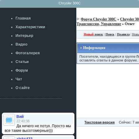
Chrysler 300C
Главная
Форум Chrysler 300C
»
Chrysler 3
Трансмиссия, Управление
» Ответ
Характеристики
Новый
поиск
|
Поиск
|
Правила
|
Новы
Интерьер
Видео
Информация
Фотогалерея
Посетители, находящиеся в группе
Г
оставлять ответы в данном форуме.
Статьи
Форум
Чат
О сайте
Вий
22:40:38
Текстовая версия
Сейчас: 7 ав
Да ничего не потух. Просто мы
все такие высотомерные)))