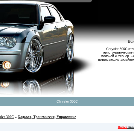
Вс
Chrysler 300С от
аристократические 
мелочей интерьер. С
потрясающим дизайном,
Chrysler 300C
sler 300C
»
Ходовая, Трансмиссия, Управление
Новый
пои