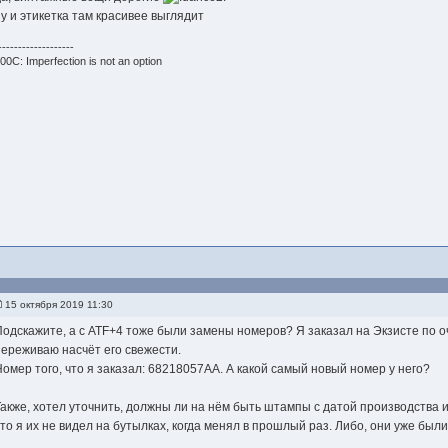
ну и этикетка там красивее выглядит
-------------------
00C: Imperfection is not an option
15 октября 2019 11:30
Подскажите, а с ATF+4 тоже были замены номеров? Я заказал на Экзисте по о
переживаю насчёт его свежести.
Номер того, что я заказал: 68218057AA. А какой самый новый номер у него?
Также, хотел уточнить, должны ли на нём быть штампы с датой производства 
что я их не видел на бутылках, когда менял в прошлый раз. Либо, они уже были