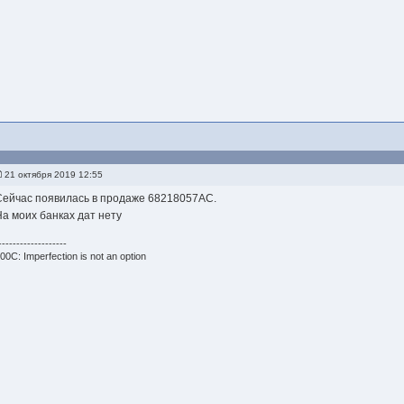
21 октября 2019 12:55
Сейчас появилась в продаже 68218057AC.
На моих банках дат нету
-------------------
00C: Imperfection is not an option