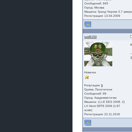
Сообщений: 945
Город: Москва
Машина: Гранд Чероки 3,7 амер
Регистрация: 13.04.2009
sod5150
-
3
Новичок
Репутация:
9
Группа:
Посетители
Сообщений: 89
Город: Академмістечко
Машина: 1) LE EES 2008. 2)
LX Hemi SRT8 2006 (1:87
scale)
Регистрация: 22.11.2018