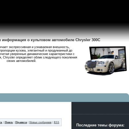
я информация о культовом автомобиле Chrysler 300C
личает экспрессивная и узнаваемая внешность,
пропорции кузова, элегантный и продуманный до
очетая уверенные динамические характеристики с
 Chrysler определяет облик следующего поколения
своих автомобилей.
ск
|
Поиск
|
Правила
|
Новые сообщения
|
RSS
Последние темы форума: