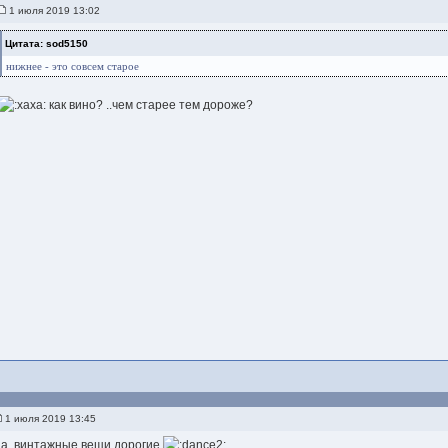
1 июля 2019 13:02
Цитата: sod5150
нижнее - это совсем старое
как вино? ..чем старее тем дороже?
1 июля 2019 13:45
да, винтажные вещи дорогие