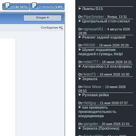
Лампы D1S
PipeSmoker
От
:: Вчера, 13:31
Опции
Центральный стоп-сигнал
Сообщение #
1
ogneyar001
От
:: 4 августа 2026
18:09
Ремонт задней ходовой
RR300
От
:: 19 июня 2026 20:20
Шумит подшипник
передней ступицы. Help!
mikki777
От
:: 18 июня 2026 16:21
Авторазбор LX платформы
fedot75
От
:: 16 июня 2026 10:30
Зеркала
New Wave
От
:: 13 июня 2026
09:53
Рулевая рейка
Hellguy
От
:: 21 мая 2026 07:57
как проверить
производительность
кондиционера
gangster
От
:: 20 мая 2026 21:51
Зеркала (Проблема)