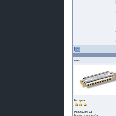
Как, приобретением доволен?
ogneyar001
2 июля 2026
Всем привет Год не было.
Разбил в \"хлам\" машину. Сейчас
купил другую. Но уже европу.
iMrCoffeeBLR4
2 июля 2026
[quote=vanos86]https://baza.dro
m.ru/ekaterinburg/wheel/disc/kolesnyj-
disk-replica-legeartis-cr4-7-5j-r18-5-115-
et24-dia71-6-s-
g3280718810.html[/quote]
У меня такие же стоят в Литве
nam
покупал с резиной норм диски правда
за реплику не скажу там орига
iMrCoffeeBLR4
2 июля 2026
А то с нашей разболтовкой не
могу найти нормальные диски одна
шляпа какая то нужны 20 радиуса
Ветеран
Репутация:
32
Группа:
Член клуба