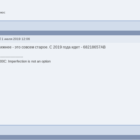
икос
1 июля 2019 12:06
нижнее - это совсем старое. С 2019 года идет - 68218657AB
-------------------
00C: Imperfection is not an option