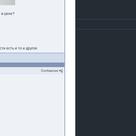
е в цене?
ти есть и то и другое
Сообщение #
2