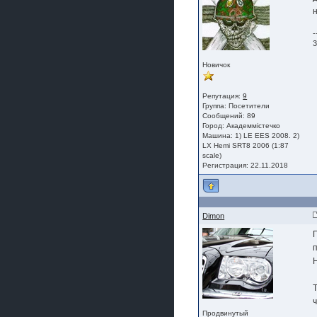
-
3
Новичок
Репутация:
9
Группа:
Посетители
Сообщений: 89
Город: Академмістечко
Машина: 1) LE EES 2008. 2)
LX Hemi SRT8 2006 (1:87
scale)
Регистрация: 22.11.2018
Dimon
Продвинутый