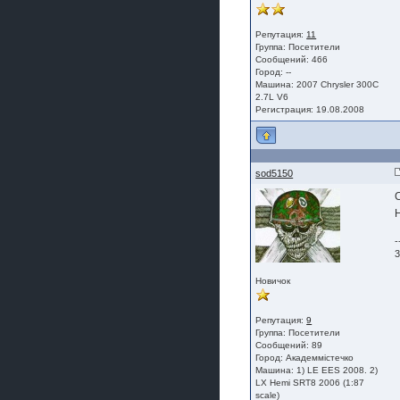
Репутация:
11
Группа:
Посетители
Сообщений: 466
Город: --
Машина: 2007 Chrysler 300C
2.7L V6
Регистрация: 19.08.2008
sod5150
-
3
Новичок
Репутация:
9
Группа:
Посетители
Сообщений: 89
Город: Академмістечко
Машина: 1) LE EES 2008. 2)
LX Hemi SRT8 2006 (1:87
scale)