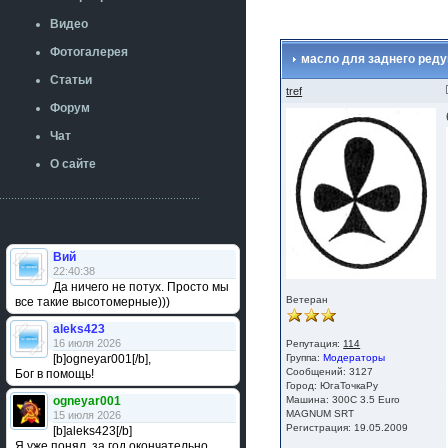
Видео
Фотогалерея
масло для заднего реду
Статьи
tref
Форум
Чат
О сайте
Вий
22:40:38
Да ничего не потух. Просто мы
Ветеран
все такие высотомерные)))
aleks423
16 июля 2026
Репутация:
114
[b]ogneyar001[/b],
Группа:
Модераторы
Сообщений: 3127
Бог в помощь!
Город: ЮгаТочкаРу
ogneyar001
Машина: 300С 3.5 Euro
MAGNUM SRT
15 июля 2026
Регистрация: 19.05.2009
[b]aleks423[/b]
Я уже понял, за год окончательно