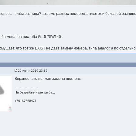
вопрос - в чём разница? ...кроме разных номеров, этикеток и большой разниц
оба мопаровских. оба GL-5 75W140.
смущает, что тот же EXIST не даёт замену номера, типа аналог, а по отдельнос
29 июня 2019 23:35
Верхнее- это прямая замена нижнего.
--------------------
На безрыбье и рак рыба...
+79167668471