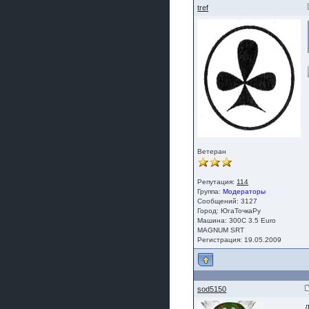
tref
Ветеран
Репутация:
114
Группа:
Модераторы
Сообщений: 3127
Город: ЮгаТочкаРу
Машина: 300С 3.5 Euro
MAGNUM SRT
Регистрация: 19.05.2009
sod5150