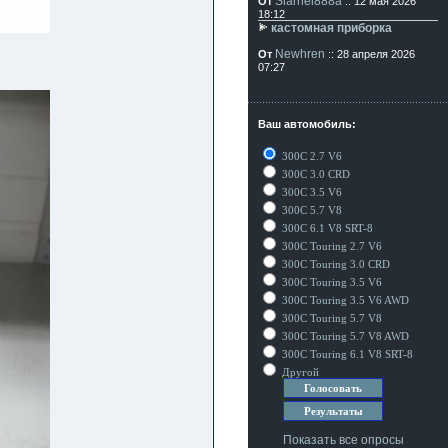
Siarhei888a
От
:: 12 мая 2026
18:12
кастомная приборка
Newhren
От
:: 28 апреля 2026
07:27
Ваш автомобиль:
300C 2.7 V6
300C 3.0 CRD
300C 3.5 V6
300C 5.7 V8
300C 6.1 V8 SRT-8
300C Touring 2.7 V6
300C Touring 3.0 CRD
300C Touring 3.5 V6
300C Touring 3.5 V6 AWD
300C Touring 5.7 V8
300C Touring 5.7 V8 AWD
300C Touring 6.1 V8 SRT-8
Другой
Показать все опросы