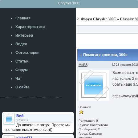
Chrysler 300C
Главная
Форум Chrysler 300C
»
Chrysler 3
Характеристики
Интерьер
Видео
Фотогалерея
Помогите советом, 300c
Статьи
MelfiS
28 января 201
Форум
Всем привет, п
Чат
нас только 2 п
брать надо 3.5
О сайте
https://www.av
Новичок
Вий
22:40:38
Репутация:
0
Да ничего не потух. Просто мы
Группа:
Посетители
все такие высотомерные)))
Сообщений: 2
Город: Саратов
Машина: