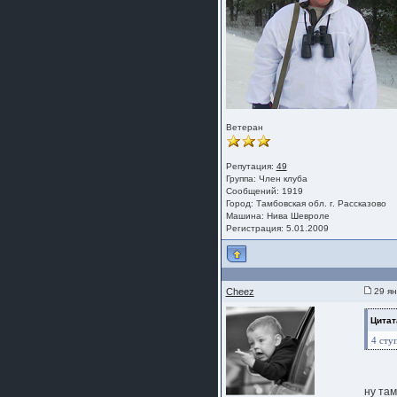
Ветеран
Репутация:
49
Группа:
Член клуба
Сообщений: 1919
Город: Тамбовская обл. г. Рассказово
Машина: Нива Шевроле
Регистрация: 5.01.2009
Cheez
29 ян
Цитат
4 сту
ну там