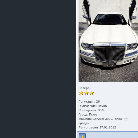
Ветеран
Репутация:
26
Группа:
Член клуба
Сообщений: 3348
Город: Псков
Машина: Chrysler 300C "snow" ㋡ -
продан
Регистрация: 27.01.2012