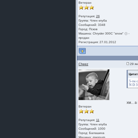
Ветеран
Репутация:
26
Группа:
Член клуба
Сообщений: 3348
Город: Псков
Машина: Chrysler 300C "snow" ㋡ -
продан
Регистрация: 27.01.2012
Cheez
29 ян
Цитат
5-ти 
N D 3
хм... а
Ветеран
Репутация:
11
Группа:
Член клуба
Сообщений: 1000
Город: Балашиха
Машина: magnum