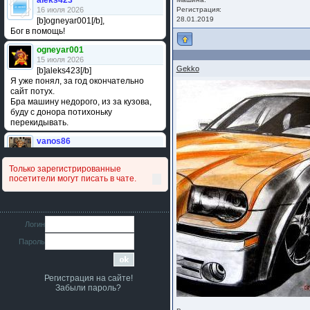
aleks423
16 июля 2026
Регистрация:
28.01.2019
[b]ogneyar001[/b],
Бог в помощь!
ogneyar001
15 июля 2026
Gekko
[b]aleks423[/b]
Я уже понял, за год окончательно
сайт потух.
Бра машину недорого, из за кузова,
буду с донора потихоньку
перекидывать.
vanos86
14 июля 2026
Привет народ. Кто нибудь
Только зарегистрированные
сравнивал подушку акпп бензиновой и
посетители могут писать в чате.
дизельной машины намера
4578063AG и 4578061AG? По фото
очень похожи.
iMrCoffeeBLR4
Логин
11 июля 2026
Пароль
[b]era124[/b],
Ага понял буду знать спасибо
большое :smile:
Регистрация на сайте!
era124
Забыли пароль?
7 июля 2026
[b]iMrCoffeeBLR4[/b],