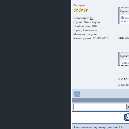
Ветеран
Цитат
Норма
Репутация:
11
за 450
Группа:
Член клуба
Сообщений: 1000
Город: Балашиха
Машина: magnum
согла
Регистрация: 20.03.2014
Цитат
(ценн
и с то
а можн
1
чел. читают эту тему (гостей: 1)