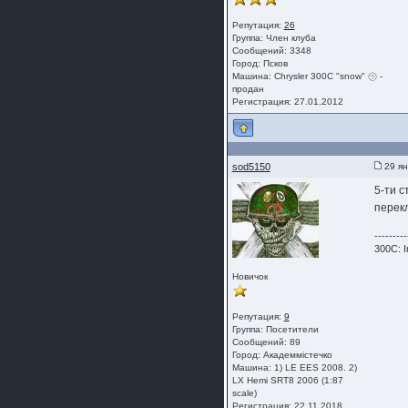
Репутация:
26
Группа:
Член клуба
Сообщений: 3348
Город: Псков
Машина: Chrysler 300C "snow" ㋡ -
продан
Регистрация: 27.01.2012
sod5150
29 ян
5-ти с
перекл
---------
300C: I
Новичок
Репутация:
9
Группа:
Посетители
Сообщений: 89
Город: Академмістечко
Машина: 1) LE EES 2008. 2)
LX Hemi SRT8 2006 (1:87
scale)
Регистрация: 22.11.2018