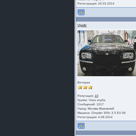
Регистрация: 20.03.2014
Vigallz
Ветеран
Репутация:
10
Группа:
Член клуба
Сообщений: 1017
Город: Москва-Жуковский
Машина: Chrysler 300c 3.5 EU 06
Регистрация: 4.09.2014