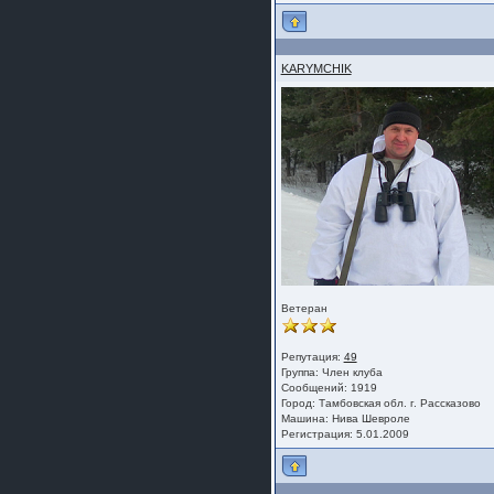
шляпа какая то нужны 20 радиуса
KARYMCHIK
Ветеран
Репутация:
49
Группа:
Член клуба
Сообщений: 1919
Город: Тамбовская обл. г. Рассказово
Машина: Нива Шевроле
Регистрация: 5.01.2009