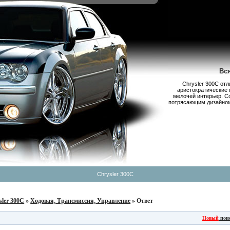
Вс
Chrysler 300С от
аристократические 
мелочей интерьер. С
потрясающим дизайном,
Chrysler 300C
sler 300C
»
Ходовая, Трансмиссия, Управление
» Ответ
Новый
пои