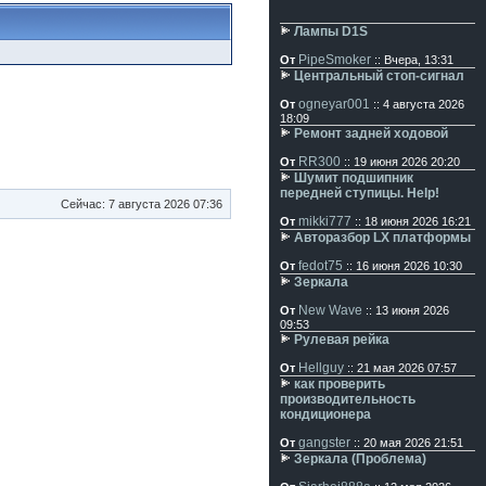
Лампы D1S
PipeSmoker
От
:: Вчера, 13:31
Центральный стоп-сигнал
ogneyar001
От
:: 4 августа 2026
18:09
Ремонт задней ходовой
RR300
От
:: 19 июня 2026 20:20
Шумит подшипник
передней ступицы. Help!
Сейчас: 7 августа 2026 07:36
mikki777
От
:: 18 июня 2026 16:21
Авторазбор LX платформы
fedot75
От
:: 16 июня 2026 10:30
Зеркала
New Wave
От
:: 13 июня 2026
09:53
Рулевая рейка
Hellguy
От
:: 21 мая 2026 07:57
как проверить
производительность
кондиционера
gangster
От
:: 20 мая 2026 21:51
Зеркала (Проблема)