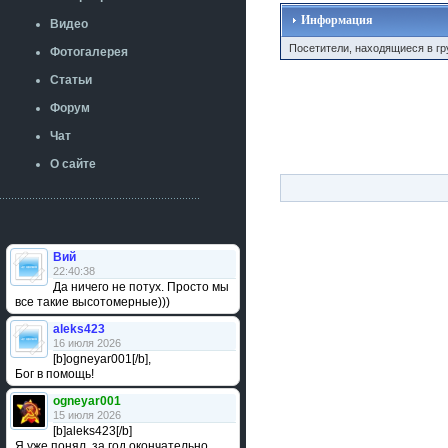
Информация
Видео
Посетители, находящиеся в г
Фотогалерея
Статьи
Форум
Чат
О сайте
Вий
22:40:38
Да ничего не потух. Просто мы
все такие высотомерные)))
aleks423
16 июля 2026
[b]ogneyar001[/b],
Бог в помощь!
ogneyar001
15 июля 2026
[b]aleks423[/b]
Я уже понял, за год окончательно