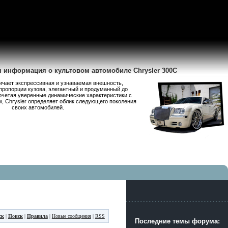
я информация о культовом автомобиле Chrysler 300C
личает экспрессивная и узнаваемая внешность,
пропорции кузова, элегантный и продуманный до
очетая уверенные динамические характеристики с
 Chrysler определяет облик следующего поколения
своих автомобилей.
ск
|
Поиск
|
Правила
|
Новые сообщения
|
RSS
Последние темы форума: