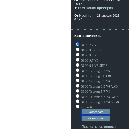
Siarhei888a
От
:: 12 мая 2026
18:12
кастомная приборка
Newhren
От
:: 28 апреля 2026
07:27
Ваш автомобиль:
300C 2.7 V6
300C 3.0 CRD
300C 3.5 V6
300C 5.7 V8
300C 6.1 V8 SRT-8
300C Touring 2.7 V6
300C Touring 3.0 CRD
300C Touring 3.5 V6
300C Touring 3.5 V6 AWD
300C Touring 5.7 V8
300C Touring 5.7 V8 AWD
300C Touring 6.1 V8 SRT-8
Другой
Показать все опросы