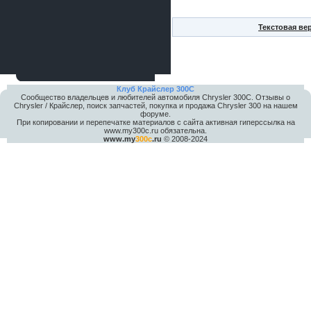
Текстовая ве
Клуб Крайслер 300C
Сообщество владельцев и любителей автомобиля Chrysler 300С. Отзывы о
Chrysler / Крайслер, поиск запчастей, покупка и продажа Chrysler 300 на нашем
форуме.
При копировании и перепечатке материалов с сайта активная гиперссылка на
www.my300c.ru обязательна.
www.my
300c
.ru
© 2008-2024