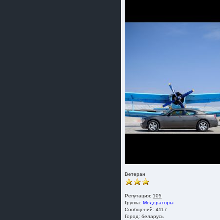
Ветеран
Репутация:
105
Группа:
Модераторы
Сообщений: 4117
Город: беларусь