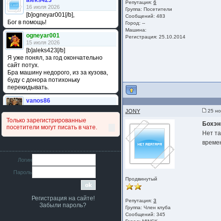
aleks423
Репутация:
6
16 июля 2026
Группа:
Посетители
[b]ogneyar001[/b],
Сообщений: 483
Бог в помощь!
Город: --
Машина:
ogneyar001
Регистрация: 25.10.2014
15 июля 2026
[b]aleks423[/b]
Я уже понял, за год окончательно
сайт потух.
Бра машину недорого, из за кузова,
буду с донора потихоньку
перекидывать.
vanos86
14 июля 2026
JONY
25 но
Привет народ. Кто нибудь
Только зарегистрированные
сравнивал подушку акпп бензиновой и
Бохэн
посетители могут писать в чате.
дизельной машины намера
Нет та
4578063AG и 4578061AG? По фото
времен
очень похожи.
iMrCoffeeBLR4
Логин
11 июля 2026
Пароль
[b]era124[/b],
Продвинутый
Ага понял буду знать спасибо
большое :smile:
Регистрация на сайте!
era124
Репутация:
3
Забыли пароль?
Группа:
Член клуба
7 июля 2026
Сообщений: 345
[b]iMrCoffeeBLR4[/b],