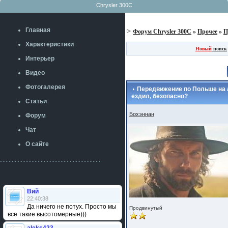
Chrysler 300C
Главная
Форум Chrysler 300C
»
Прочее
»
П
Характеристики
Новый
поиск
Интерьер
Видео
Фотогалерея
Передвижение по Польше на а
ездил, безопасно?
Статьи
Бохэннан
Форум
Чат
О сайте
Вий
22:40:38
Да ничего не потух. Просто мы
Продвинутый
все такие высотомерные)))