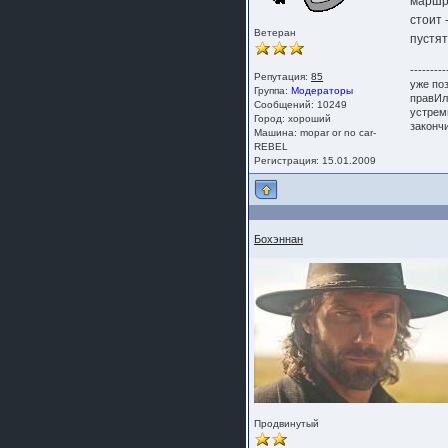
маршр
стоит 
Ветеран
пустя
---------
Репутация:
85
уже по
Группа:
Модераторы
правИл
Сообщений: 10249
устрем
Город: хороший
законч
Машина: mopar or no car-
REBEL
Регистрация: 15.01.2009
Бохэннан
Продвинутый