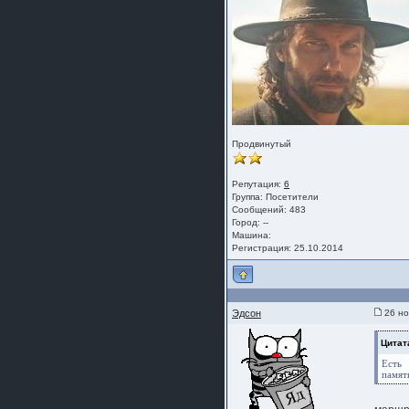
Продвинутый
Репутация:
6
Группа:
Посетители
Сообщений: 483
Город: --
Машина:
Регистрация: 25.10.2014
Эдсон
26 но
Цитат
Есть
памят