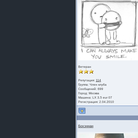
Ветеран
Репутация:
114
Группа:
Член клуба
Сообщений: 699
Город: Москва
Машина: LX 3,5 eur 07
Регистрация: 2.04.2010
Бохэннан