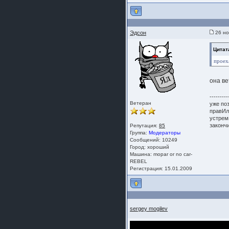
шляпа какая то нужны 20 радиуса
Эдсон
26 но
Цитат
проех
она ве
---------
Ветеран
уже по
правИл
устрем
законч
Репутация:
85
Группа:
Модераторы
Сообщений: 10249
Город: хороший
Машина: mopar or no car-
REBEL
Регистрация: 15.01.2009
sergey mogilev