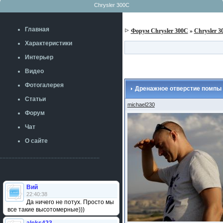
Chrysler 300C
Главная
Форум Chrysler 300C
»
Chrysler 3
Характеристики
Интерьер
Видео
Фотогалерея
Дренажное отверстие помпы 2
Статьи
michael230
Форум
Чат
О сайте
Вий
22:40:38
Да ничего не потух. Просто мы
все такие высотомерные)))