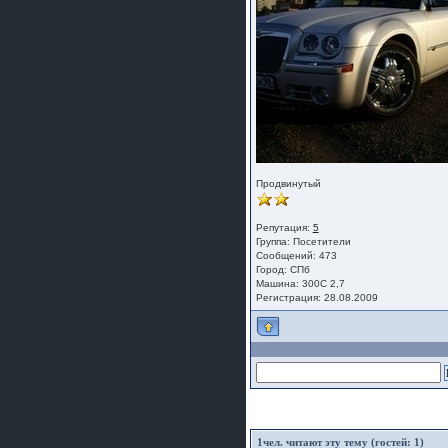
Продвинутый
Репутация:
5
Группа:
Посетители
Сообщений: 473
Город: СПб
Машина: 300С 2,7
Регистрация: 28.08.2009
1
чел. читают эту тему (гостей: 1)