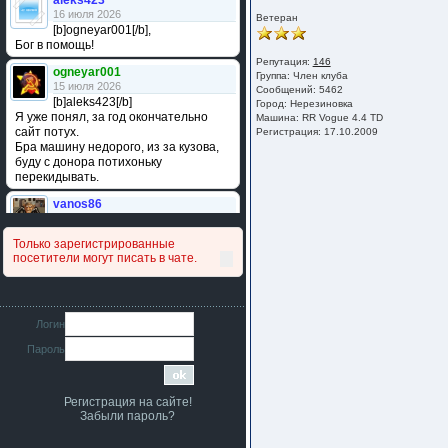
aleks423
16 июля 2026
Ветеран
[b]ogneyar001[/b],
Бог в помощь!
Репутация:
146
ogneyar001
Группа:
Член клуба
15 июля 2026
Сообщений: 5462
[b]aleks423[/b]
Город: Нерезиновка
Я уже понял, за год окончательно
Машина: RR Vogue 4.4 TD
сайт потух.
Регистрация: 17.10.2009
Бра машину недорого, из за кузова,
буду с донора потихоньку
перекидывать.
vanos86
14 июля 2026
Привет народ. Кто нибудь
Только зарегистрированные
сравнивал подушку акпп бензиновой и
посетители могут писать в чате.
дизельной машины намера
4578063AG и 4578061AG? По фото
очень похожи.
iMrCoffeeBLR4
Логин
11 июля 2026
Пароль
[b]era124[/b],
Ага понял буду знать спасибо
большое :smile:
Регистрация на сайте!
era124
Забыли пароль?
7 июля 2026
[b]iMrCoffeeBLR4[/b],