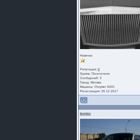
Новичок
Репутация:
0
Группа:
Посетители
Сообщений: 5
Город: Москва
Машина: Chrysler 300C
Регистрация: 26.12.2017
leontev