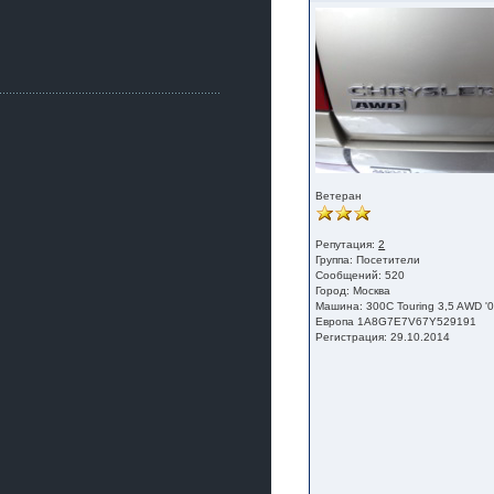
Как, приобретением доволен?
ogneyar001
2 июля 2026
Всем привет Год не было.
Разбил в \"хлам\" машину. Сейчас
купил другую. Но уже европу.
iMrCoffeeBLR4
2 июля 2026
[quote=vanos86]https://baza.dro
m.ru/ekaterinburg/wheel/disc/kolesnyj-
disk-replica-legeartis-cr4-7-5j-r18-5-115-
Ветеран
et24-dia71-6-s-
g3280718810.html[/quote]
У меня такие же стоят в Литве
Репутация:
2
покупал с резиной норм диски правда
Группа:
Посетители
Сообщений: 520
за реплику не скажу там орига
Город: Москва
iMrCoffeeBLR4
Машина: 300С Touring 3,5 AWD '
Европа 1A8G7E7V67Y529191
2 июля 2026
Регистрация: 29.10.2014
А то с нашей разболтовкой не
могу найти нормальные диски одна
шляпа какая то нужны 20 радиуса