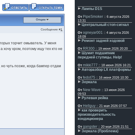
Лампы D1S
PipeSmoker
От
:: 6 августа 2026
Опции
13:31
Центральный стоп-сигнал
Сообщение #
1
ogneyar001
От
:: 4 августа 2026
18:09
Ремонт задней ходовой
торых торчит омыватель. У меня
RR300
а хочу хром, поэтому ищу тех кто не
От
:: 19 июня 2026 20:20
Шумит подшипник
передней ступицы. Help!
mikki777
От
:: 18 июня 2026 16:21
но чуть позже, когда бампер отдам
Авторазбор LX платформы
fedot75
От
:: 16 июня 2026 10:30
Зеркала
New Wave
От
:: 13 июня 2026
09:53
Рулевая рейка
Hellguy
От
:: 21 мая 2026 07:57
как проверить
производительность
кондиционера
gangster
От
:: 20 мая 2026 21:51
Зеркала (Проблема)