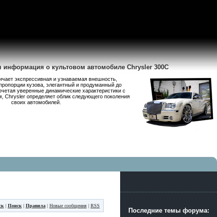
я информация о культовом автомобиле Chrysler 300C
личает экспрессивная и узнаваемая внешность,
пропорции кузова, элегантный и продуманный до
очетая уверенные динамические характеристики с
 Chrysler определяет облик следующего поколения
своих автомобилей.
ск
|
Поиск
|
Правила
|
Новые сообщения
|
RSS
Последние темы форума: