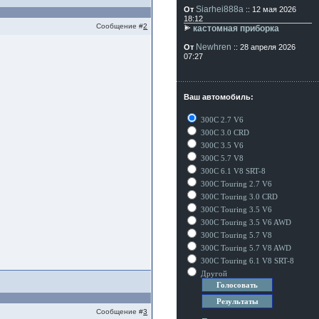
Siarhei888a
От
:: 12 мая 2026
18:12
Сообщение #
2
кастомная приборка
Newhren
От
:: 28 апреля 2026
07:27
Ваш автомобиль:
300C 2.7 V6
300C 3.0 CRD
300C 3.5 V6
300C 5.7 V8
300C 6.1 V8 SRT-8
300C Touring 2.7 V6
300C Touring 3.0 CRD
300C Touring 3.5 V6
300C Touring 3.5 V6 AWD
300C Touring 5.7 V8
300C Touring 5.7 V8 AWD
300C Touring 6.1 V8 SRT-8
Другой
Сообщение #
3