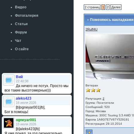
Видео
2 страниц
1
2
Далее
Фотогалерея
Поменяюсь накладками н
Статьи
2Ruff4U
Форум
Чат
О сайте
Вий
22:40:38
Да ничего не потух. Просто мы
Ветеран
все такие высотомерные)))
aleks423
Репутация:
2
16 июля 2026
Группа:
Посетители
[b]ogneyar001[/b],
Сообщений: 520
Город: Москва
Бог в помощь!
Машина: 300С Touring 3,5 AWD '
ogneyar001
Европа 1A8G7E7V67Y529191
Регистрация: 29.10.2014
15 июля 2026
[b]aleks423[/b]
Я уже понял, за год окончательно