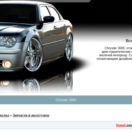
Вс
Chrysler 300С от
аристократические 
мелочей интерьер. С
потрясающим дизайном,
Chrysler 300C
холка
»
Запчасти и аксессуары
Новый
пои