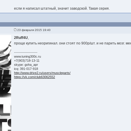
если я написал штатный, значит заводской. Такая серия.
23 февраля 2015 19:40
2Ruff4U
,
проще купить неоригинал. они стоят по 900р/шт. и не парить мозг. м
--------------------
www.tuning300c.ru
+7(903)718-13-11
skype: goha_apr
icq: 391-017-918
http://www.drive2.ru/users/muscleparts/
https://vk.com/club63062552