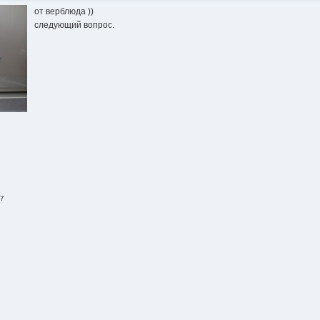
от верблюда ))
следующий вопрос.
07