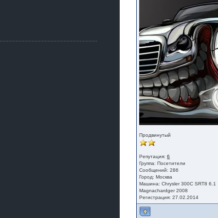
Как, приобретением доволен?
ogneyar001
2 июля 2026
Всем привет Год не было.
Разбил в \"хлам\" машину. Сейчас
купил другую. Но уже европу.
iMrCoffeeBLR4
2 июля 2026
[quote=vanos86]https://baza.dro
m.ru/ekaterinburg/wheel/disc/kolesnyj-
disk-replica-legeartis-cr4-7-5j-r18-5-115-
et24-dia71-6-s-
g3280718810.html[/quote]
У меня такие же стоят в Литве
покупал с резиной норм диски правда
за реплику не скажу там орига
iMrCoffeeBLR4
Продвинутый
2 июля 2026
А то с нашей разболтовкой не
Репутация:
6
могу найти нормальные диски одна
Группа:
Посетители
шляпа какая то нужны 20 радиуса
Сообщений: 286
Город: Москва
Машина: Chrysler 300C SRT8 6.1
Magnachardger 2008
Регистрация: 27.02.2014