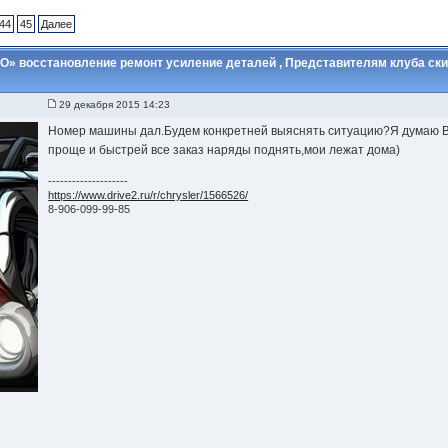
44
45
Далее
» восстановление ремонт усиление деталей , Представителям клуба ски
29 декабря 2015 14:23
Номер машины дал.Будем конкретней выяснять ситуацию?Я думаю В
проще и быстрей все заказ наряды поднять,мои лежат дома)
--------------------
https://www.drive2.ru/r/chrysler/1566526/
8-906-099-99-85