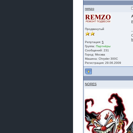
remzo
Продвинутый
-
С
h
Репутация:
5
Группа:
Партнёры
Сообщений: 231
Город: Москва
Машина: Chrysler 300C
Регистрация: 29.06.2009
NORES