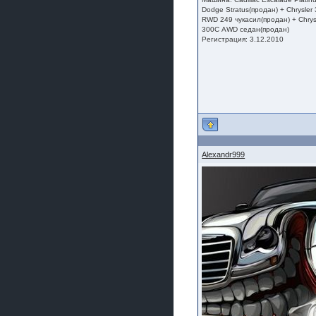
Dodge Stratus(продан) + Сhrysler
RWD 249 чукасил(продан) + Сhrys
300С AWD седан(продан)
Регистрация: 3.12.2010
Alexandr999