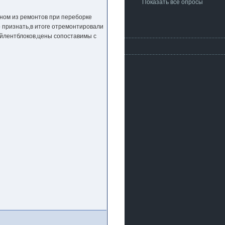
Показать все опросы
дном из ремонтов при переборке
о признать,в итоге отремонтировали
айлентблоков,цены сопоставимы с