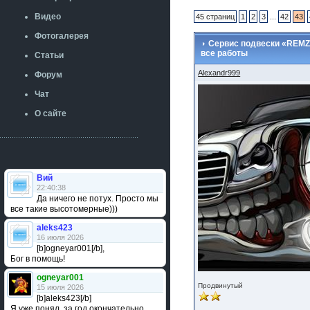
Видео
45 страниц
1
2
3
...
42
43
Фотогалерея
Сервис подвески «REMZO
все работы
Статьи
Alexandr999
Форум
Чат
О сайте
Вий
22:40:38
Да ничего не потух. Просто мы
все такие высотомерные)))
aleks423
16 июля 2026
[b]ogneyar001[/b],
Бог в помощь!
ogneyar001
Продвинутый
15 июля 2026
[b]aleks423[/b]
Я уже понял, за год окончательно