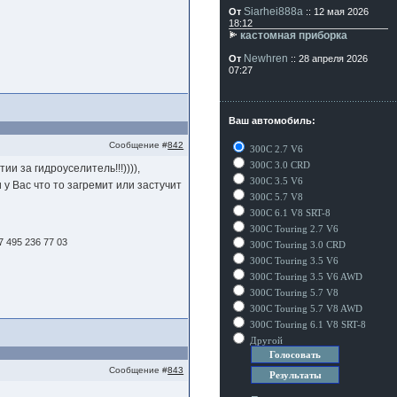
Siarhei888a
От
:: 12 мая 2026
18:12
кастомная приборка
Newhren
От
:: 28 апреля 2026
07:27
Ваш автомобиль:
Сообщение #
842
300C 2.7 V6
300C 3.0 CRD
и за гидроуселитель!!!)))),
300C 3.5 V6
у Вас что то загремит или застучит
300C 5.7 V8
300C 6.1 V8 SRT-8
300C Touring 2.7 V6
 495 236 77 03
300C Touring 3.0 CRD
300C Touring 3.5 V6
300C Touring 3.5 V6 AWD
300C Touring 5.7 V8
300C Touring 5.7 V8 AWD
300C Touring 6.1 V8 SRT-8
Другой
Сообщение #
843