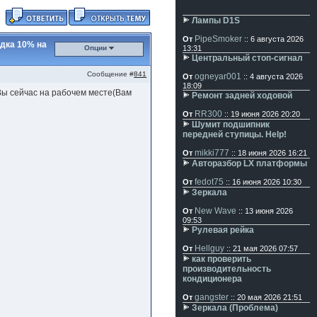
Лампы D1S
PipeSmoker
От
:: 6 августа 2026
дка 10% на
Опции
13:31
Центральный стоп-сигнал
Сообщение #
841
ogneyar001
От
:: 4 августа 2026
18:09
ы сейчас на рабочем месте(Вам
Ремонт задней ходовой
RR300
От
:: 19 июня 2026 20:20
Шумит подшипник
передней ступицы. Help!
mikki777
От
:: 18 июня 2026 16:21
Авторазбор LX платформы
fedot75
От
:: 16 июня 2026 10:30
Зеркала
New Wave
От
:: 13 июня 2026
09:53
Рулевая рейка
Hellguy
От
:: 21 мая 2026 07:57
как проверить
производительность
кондиционера
gangster
От
:: 20 мая 2026 21:51
Зеркала (Проблема)