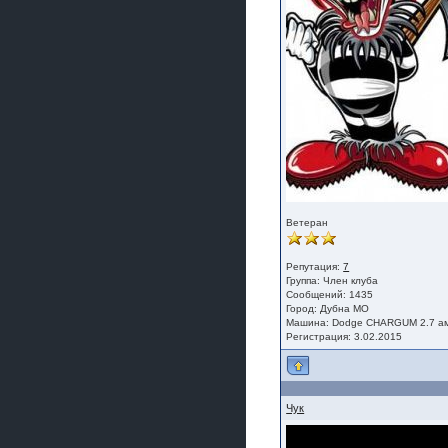
Ветеран
Репутация:
7
Группа:
Член клуба
Сообщений: 1435
Город: Дубна МО
Машина: Dodge CHARGUM 2.7 а
Регистрация: 3.02.2015
Чук