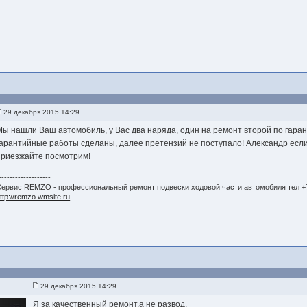
29 декабря 2015 14:29
Мы нашли Ваш автомобиль, у Вас два наряда, один на ремонт второй по гаранти
гарантийные работы сделаны, далее претензий не поступало! Александр если 
приезжайте посмотрим!
-------------------
ервис REMZO - профессиональный ремонт подвески ходовой части автомобиля тел +7
ttp://remzo.wmsite.ru
29 декабря 2015 14:29
Я за качественный ремонт,а не развод.