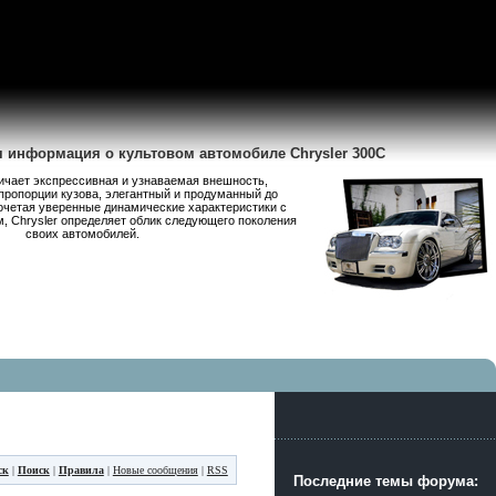
я информация о культовом автомобиле Chrysler 300C
личает экспрессивная и узнаваемая внешность,
пропорции кузова, элегантный и продуманный до
очетая уверенные динамические характеристики с
 Chrysler определяет облик следующего поколения
своих автомобилей.
ск
|
Поиск
|
Правила
|
Новые сообщения
|
RSS
Последние темы форума: