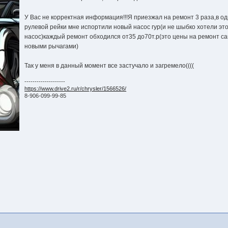
У Вас не корректная информация!!!Я приезжал на ремонт 3 раза,в о
рулевой рейки мне испортили новый насос гур(и не шыбко хотели эт
насос)каждый ремонт обходился от35 до70т.р(это цены на ремонт с
новыми рычагами)
Так у меня в данный момент все застучало и загремело((((
--------------------
https://www.drive2.ru/r/chrysler/1566526/
8-906-099-99-85