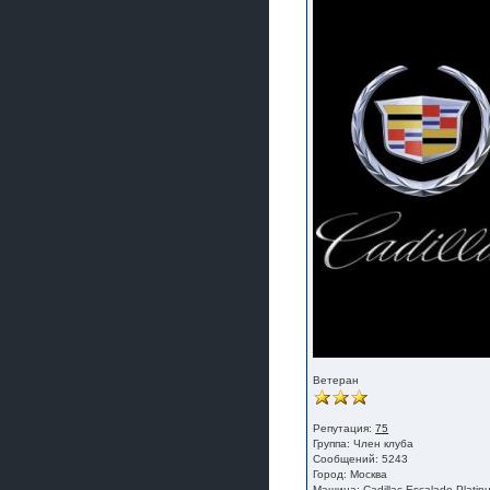
Ветеран
Репутация:
75
Группа:
Член клуба
Сообщений: 5243
Город: Москва
Машина: Cadillac Escalade Platin