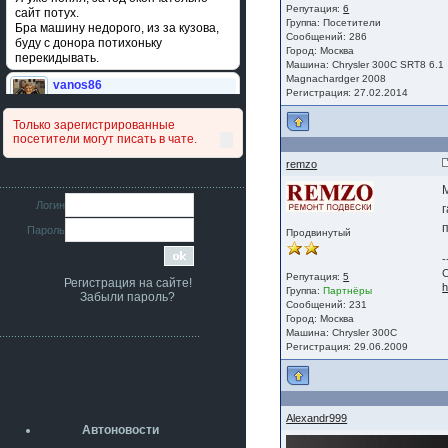
Репутация:
6
сайт потух.
Группа:
Посетители
Бра машину недорого, из за кузова,
Сообщений: 286
буду с донора потихоньку
Город: Москва
перекидывать.
Машина: Chrysler 300C SRT8 6.1
Magnachardger 2008
vanos86
Регистрация: 27.02.2014
14 июля 2026
Привет народ. Кто нибудь
Только зарегистрированные
сравнивал подушку акпп бензиновой и
посетители могут писать в чате.
дизельной машины намера
4578063AG и 4578061AG? По фото
remzo
очень похожи.
iMrCoffeeBLR4
Логин
11 июля 2026
Пароль
[b]era124[/b],
Продвинутый
Ага понял буду знать спасибо
-
большое :smile:
С
Репутация:
5
Регистрация на сайте!
h
era124
Группа:
Партнёры
Забыли пароль?
7 июля 2026
Сообщений: 231
[b]iMrCoffeeBLR4[/b],
Город: Москва
разболтовка 5х114.3 спокойно
Машина: Chrysler 300C
Регистрация: 29.06.2009
садится на наши ступицы
aleks423
5 июля 2026
[b]ogneyar001[/b],
Alexandr999
Рад приветствовать!
Автоновости
А здесь уже кладбищенская тишина...