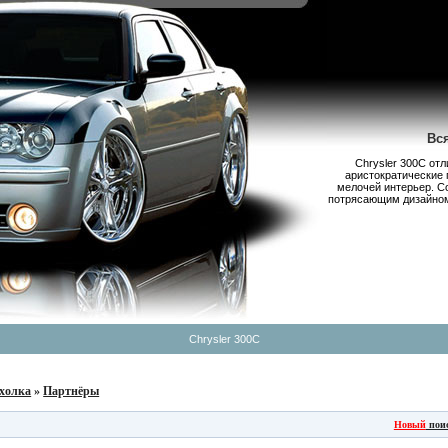
Вс
Chrysler 300С от
аристократические 
мелочей интерьер. С
потрясающим дизайном,
Chrysler 300C
холка
»
Партнёры
Новый
пои