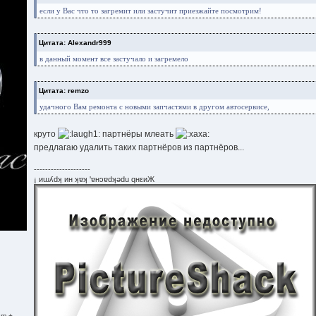
если у Вас что то загремит или застучит приезжайте посмотрим!
Цитата: Alexandr999
в данный момент все застучало и загремело
Цитата: remzo
удачного Вам ремонта с новыми запчастями в другом автосервисе,
круто
партнёры млеать
предлагаю удалить таких партнёров из партнёров...
--------------------
¡ иɯʎdʞ ин ʞɐʞ 'ɐнɔɐdʞǝdu qнεиЖ
um +