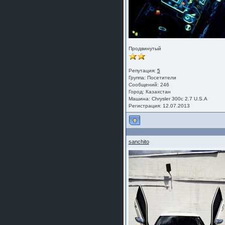
Продвинутый
Репутация:
5
Группа:
Посетители
Сообщений: 246
Город: Казахстан
Машина: Chrysler 300c 2.7 U.S.A
Регистрация: 12.07.2013
sanchito