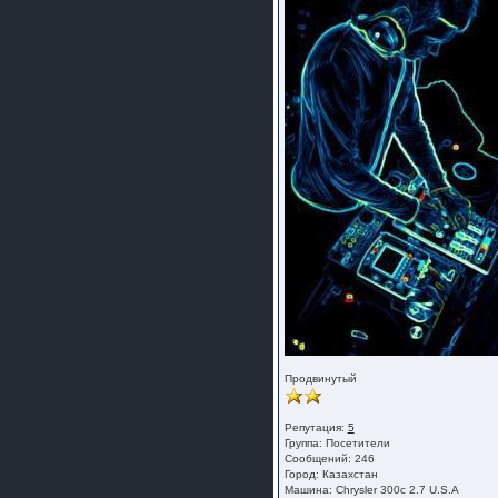
Продвинутый
Репутация:
5
Группа:
Посетители
Сообщений: 246
Город: Казахстан
Машина: Chrysler 300c 2.7 U.S.A