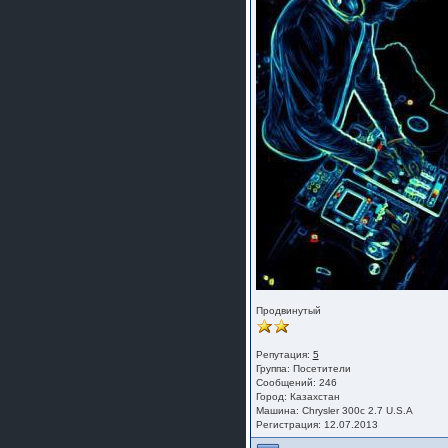
Продвинутый
Репутация:
5
Группа:
Посетители
Сообщений: 246
Город: Казахстан
Машина: Chrysler 300c 2.7 U.S.A
Регистрация: 12.07.2013