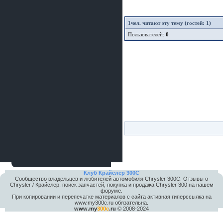
1
чел. читают эту тему (гостей: 1)
Пользователей:
0
Клуб Крайслер 300C
Сообщество владельцев и любителей автомобиля Chrysler 300С. Отзывы о
Chrysler / Крайслер, поиск запчастей, покупка и продажа Chrysler 300 на нашем
форуме.
При копировании и перепечатке материалов с сайта активная гиперссылка на
www.my300c.ru обязательна.
www.my
300c
.ru
© 2008-2024