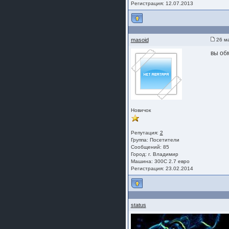
Регистрация: 12.07.2013
masoid
26 ма
вы об
Новичок
Репутация:
2
Группа:
Посетители
Сообщений: 85
Город: г. Владимир
Машина: 300С 2.7 евро
Регистрация: 23.02.2014
status