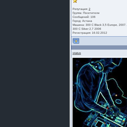
Репутация:
2
Группа:
Посетители
Сообщений: 106
Город: Астана
Машина: 300 C Black 3,5 Europe, 2007.
300 C Silver 2,7 2006
Регистрация: 16.02.2012
status