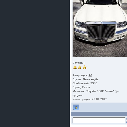
Ветеран
Репутация:
26
Группа:
Член клуба
Сообщений: 3348
Город: Псков
Машина: Chrysler 300C "snow" ㋡ -
продан
Регистрация: 27.01.2012