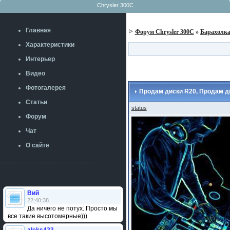
Chrysler 300C
Главная
Форум Chrysler 300C
»
Барахолк
Характеристики
Интерьер
Видео
Фотогалерея
Продам диски R20, Продам д
Статьи
status
Форум
Чат
О сайте
Вий
22:40:38
Да ничего не потух. Просто мы
все такие высотомерные)))