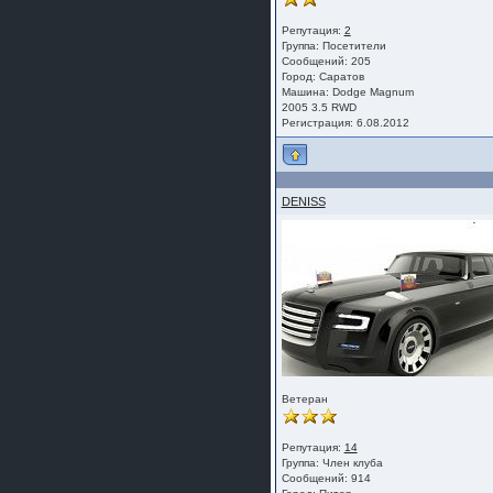
Репутация:
2
Группа:
Посетители
Сообщений: 205
Город: Саратов
Машина: Dodge Magnum
2005 3.5 RWD
Регистрация: 6.08.2012
DENISS
Ветеран
Репутация:
14
Группа:
Член клуба
Сообщений: 914