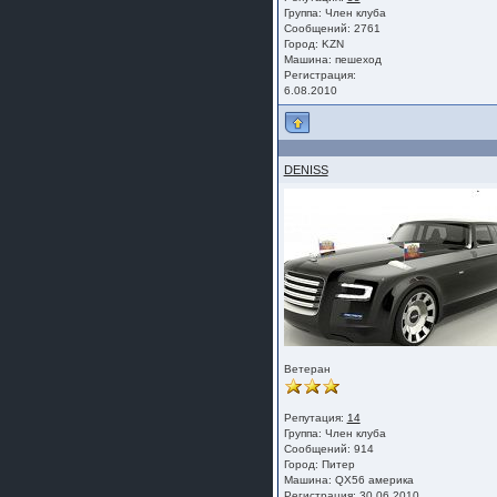
Группа:
Член клуба
Сообщений: 2761
Город: KZN
Машина: пешеход
Регистрация:
6.08.2010
DENISS
Ветеран
Репутация:
14
Группа:
Член клуба
Сообщений: 914
Город: Питер
Машина: QX56 америка
Регистрация: 30.06.2010