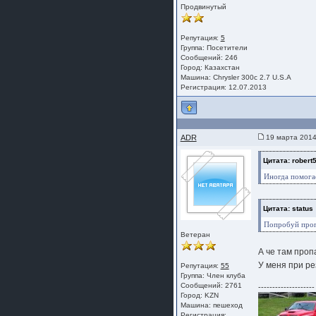
Продвинутый
Репутация:
5
Группа:
Посетители
Сообщений: 246
Город: Казахстан
Машина: Chrysler 300c 2.7 U.S.A
Регистрация: 12.07.2013
ADR
19 марта 2014
Цитата: robert
Иногда помога
Цитата: status
Попробуй пропа
Ветеран
А че там проп
У меня при ре
Репутация:
55
Группа:
Член клуба
Сообщений: 2761
--------------------
Город: KZN
Машина: пешеход
Регистрация: