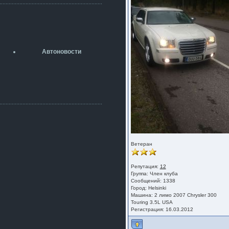
разболтовка 5х114.3 спокойно
садится на наши ступицы
aleks423
5 июля 2026
[b]ogneyar001[/b],
Рад приветствовать!
Автоновости
А здесь уже кладбищенская тишина...
Как, приобретением доволен?
ogneyar001
2 июля 2026
Всем привет Год не было.
Разбил в \"хлам\" машину. Сейчас
купил другую. Но уже европу.
iMrCoffeeBLR4
2 июля 2026
[quote=vanos86]https://baza.dro
m.ru/ekaterinburg/wheel/disc/kolesnyj-
Ветеран
disk-replica-legeartis-cr4-7-5j-r18-5-115-
et24-dia71-6-s-
g3280718810.html[/quote]
Репутация:
12
У меня такие же стоят в Литве
Группа:
Член клуба
Сообщений: 1338
покупал с резиной норм диски правда
Город: Helsinki
за реплику не скажу там орига
Машина: 2 лимо 2007 Chrysler 300
Touring 3.5L USA
iMrCoffeeBLR4
Регистрация: 16.03.2012
2 июля 2026
А то с нашей разболтовкой не
могу найти нормальные диски одна