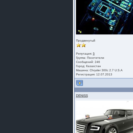
Продвинутый
Репутация:
5
Группа:
Посетители
Сообщений: 246
Город: Казахстан
Машина: Chrysler 300c 2.7 U.S.A
Регистрация: 12.07.2013
DENISS