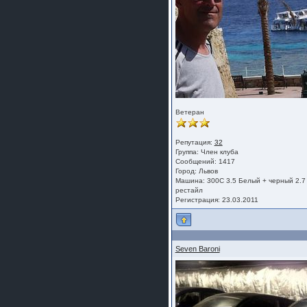
Ветеран
Репутация:
32
Группа:
Член клуба
Сообщений: 1417
Город: Львов
Машина: 300C 3.5 Белый + черный 2.7
рестайл
Регистрация: 23.03.2011
Seven Baroni