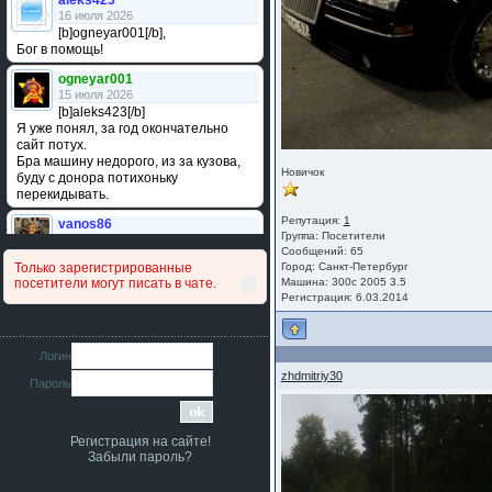
aleks423
16 июля 2026
[b]ogneyar001[/b],
Бог в помощь!
ogneyar001
15 июля 2026
[b]aleks423[/b]
Я уже понял, за год окончательно
сайт потух.
Бра машину недорого, из за кузова,
Новичок
буду с донора потихоньку
перекидывать.
Репутация:
1
vanos86
Группа:
Посетители
14 июля 2026
Сообщений: 65
Привет народ. Кто нибудь
Только зарегистрированные
Город: Санкт-Петербург
сравнивал подушку акпп бензиновой и
посетители могут писать в чате.
Машина: 300c 2005 3.5
дизельной машины намера
Регистрация: 6.03.2014
4578063AG и 4578061AG? По фото
очень похожи.
iMrCoffeeBLR4
Логин
11 июля 2026
zhdmitriy30
Пароль
[b]era124[/b],
Ага понял буду знать спасибо
большое :smile:
Регистрация на сайте!
era124
Забыли пароль?
7 июля 2026
[b]iMrCoffeeBLR4[/b],