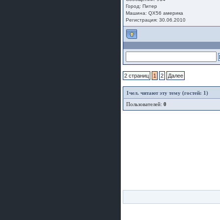
Город: Питер
Машина: QX56 америка
Регистрация: 30.06.2010
2 страниц
1
2
Далее
1
чел. читают эту тему (гостей: 1)
Пользователей:
0