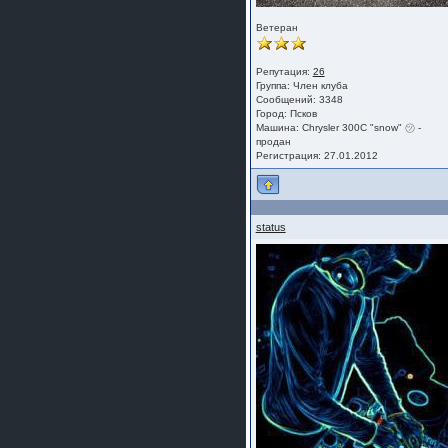
Ветеран
Репутация:
26
Группа:
Член клуба
Сообщений: 3348
Город: Псков
Машина: Chrysler 300C "snow" ㋡ -
продан
Регистрация: 27.01.2012
status