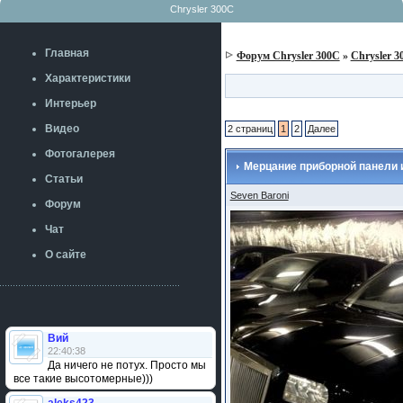
Chrysler 300C
Главная
Форум Chrysler 300C
»
Chrysler 3
Характеристики
Интерьер
Видео
2 страниц
1
2
Далее
Фотогалерея
Мерцание приборной панели и
Статьи
Seven Baroni
Форум
Чат
О сайте
Вий
22:40:38
Да ничего не потух. Просто мы
все такие высотомерные)))