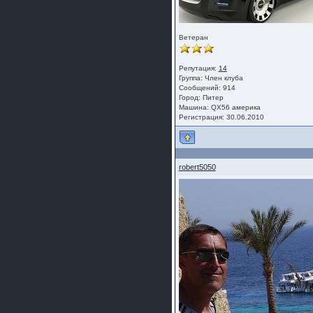
Ветеран
Репутация:
14
Группа:
Член клуба
Сообщений: 914
Город: Питер
Машина: QX56 америка
Регистрация: 30.06.2010
robert5050