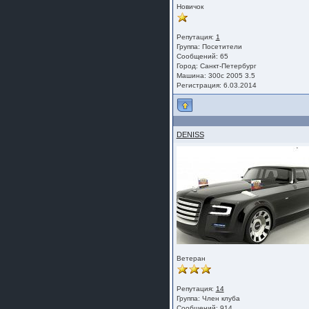
Новичок
Репутация:
1
Группа:
Посетители
Сообщений: 65
Город: Санкт-Петербург
Машина: 300c 2005 3.5
Регистрация: 6.03.2014
DENISS
Ветеран
Репутация:
14
Группа:
Член клуба
Сообщений: 914