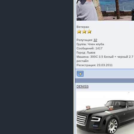
Ветеран
Репутация:
32
Группа:
Член клуба
Сообщений: 1417
Город: Львов
Машина: 300C 3.5 Белый + черный 2.7
рестайл
Регистрация: 23.03.2011
DENISS