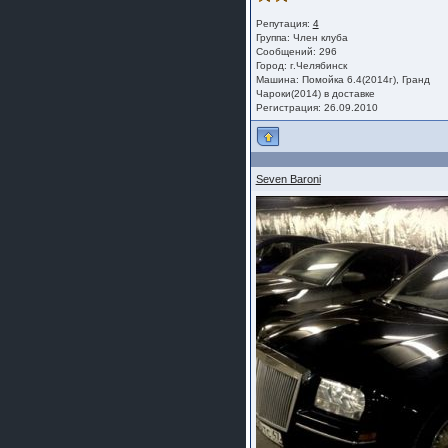
Репутация:
4
Группа:
Член клуба
Сообщений: 296
Город: г.Челябинск
Машина: Помойка 6.4(2014г), Гранд
Чароки(2014) в доставке
Регистрация: 26.09.2010
Seven Baroni