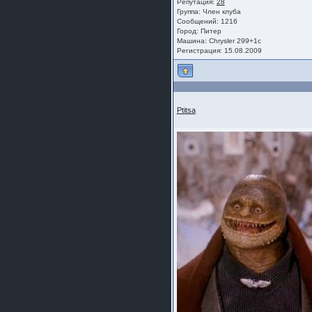
Репутация:
28
Группа:
Член клуба
Сообщений: 1216
Город: Питер
Машина: Chrysler 299+1с
Регистрация: 15.08.2009
Ptitsa