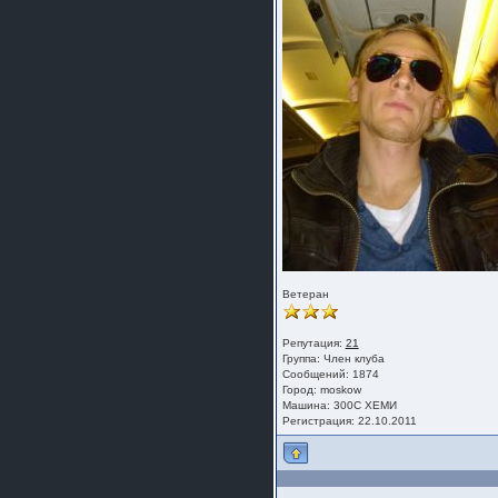
Ветеран
Репутация:
21
Группа:
Член клуба
Сообщений: 1874
Город: moskow
Машина: 300С ХЕМИ
Регистрация: 22.10.2011