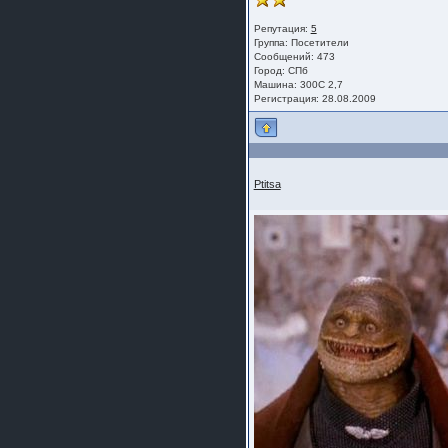
Репутация:
5
Группа:
Посетители
Сообщений: 473
Город: СПб
Машина: 300С 2,7
Регистрация: 28.08.2009
Ptitsa