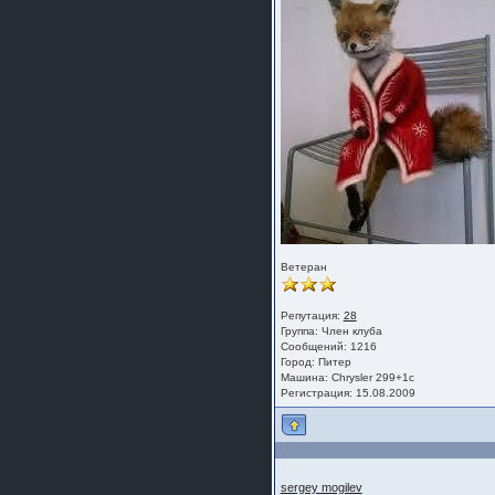
Ветеран
Репутация:
28
Группа:
Член клуба
Сообщений: 1216
Город: Питер
Машина: Chrysler 299+1с
Регистрация: 15.08.2009
sergey mogilev