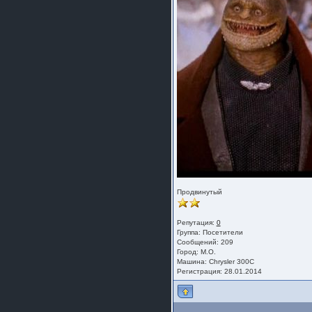
Продвинутый
Репутация:
0
Группа:
Посетители
Сообщений: 209
Город: М.О.
Машина: Chrysler 300C
Регистрация: 28.01.2014