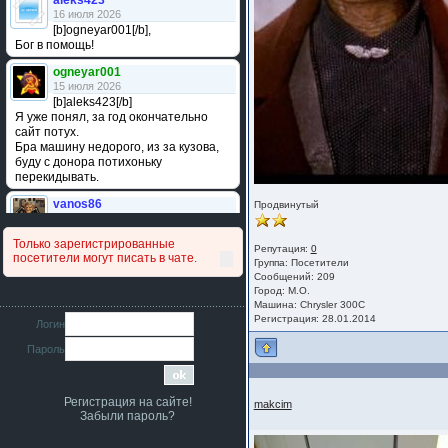
aleks423
16 июля 2026
[b]ogneyar001[/b],
Бог в помощь!
ogneyar001
15 июля 2026
[b]aleks423[/b]
Я уже понял, за год окончательно
сайт потух.
Бра машину недорого, из за кузова,
буду с донора потихоньку
перекидывать.
vanos86
Продвинутый
14 июля 2026
Привет народ. Кто нибудь
Только зарегистрированные
сравнивал подушку акпп бензиновой и
Репутация:
0
посетители могут писать в чате.
дизельной машины намера
Группа:
Посетители
Сообщений: 209
4578063AG и 4578061AG? По фото
Город: М.О.
очень похожи.
Машина: Chrysler 300C
Регистрация: 28.01.2014
iMrCoffeeBLR4
Логин
11 июля 2026
Пароль
[b]era124[/b],
Ага понял буду знать спасибо
большое :smile:
Регистрация на сайте!
makcim
era124
Забыли пароль?
7 июля 2026
[b]iMrCoffeeBLR4[/b],