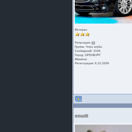
Ветеран
Репутация:
65
Группа:
Член клуба
Сообщений: 3106
Город: ОРЕНБУРГ
Машина:
Регистрация: 6.10.2009
primus88