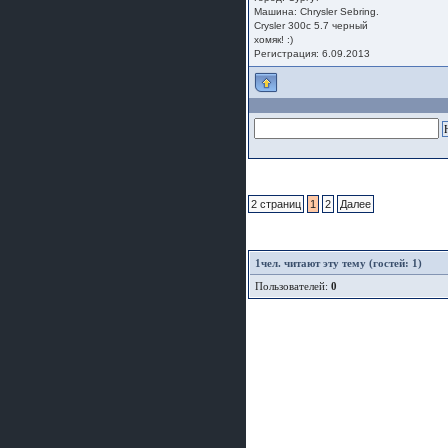
Машина: Chrysler Sebring.
Crysler 300c 5.7 черный
хомяк! :)
Регистрация: 6.09.2013
2 страниц
1
2
Далее
1
чел. читают эту тему (гостей: 1)
Пользователей:
0