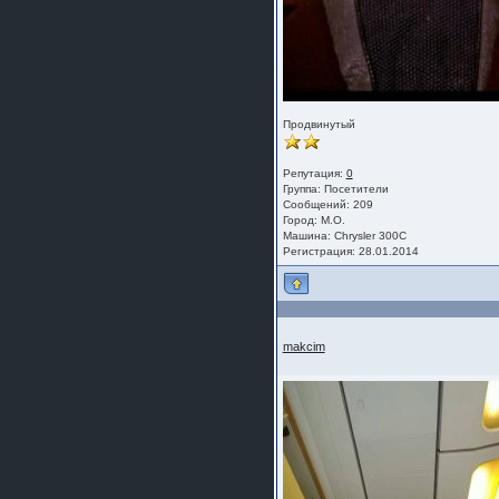
Продвинутый
Репутация:
0
Группа:
Посетители
Сообщений: 209
Город: М.О.
Машина: Chrysler 300C
Регистрация: 28.01.2014
makcim