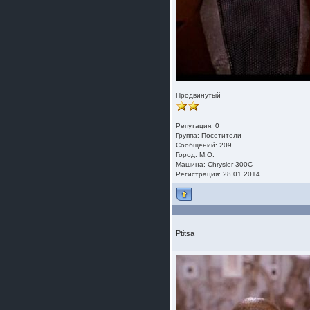
Продвинутый
Репутация:
0
Группа:
Посетители
Сообщений: 209
Город: М.О.
Машина: Chrysler 300C
Регистрация: 28.01.2014
Ptitsa