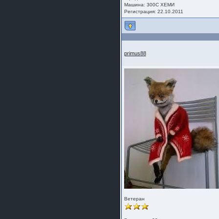
шляпа какая то нужны 20 радиуса
Машина: 300С ХЕМИ
Регистрация: 22.10.2011
primus88
Ветеран