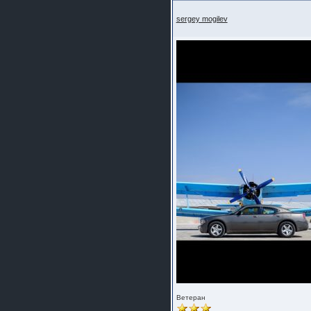
sergey mogilev
Ветеран