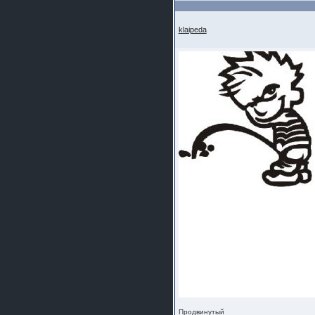
klaipeda
Продвинутый