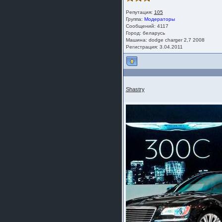
Репутация:
105
Группа:
Модераторы
Сообщений: 4117
Город: беларусь
Машина: dodge charger 2,7 2008
Регистрация: 3.04.2011
Shastry