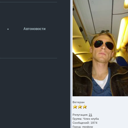
разболтовка 5х114.3 спокойно
садится на наши ступицы
aleks423
5 июля 2026
[b]ogneyar001[/b],
Рад приветствовать!
Автоновости
А здесь уже кладбищенская тишина...
Как, приобретением доволен?
ogneyar001
2 июля 2026
Всем привет Год не было.
Разбил в \"хлам\" машину. Сейчас
купил другую. Но уже европу.
iMrCoffeeBLR4
2 июля 2026
[quote=vanos86]https://baza.dro
m.ru/ekaterinburg/wheel/disc/kolesnyj-
disk-replica-legeartis-cr4-7-5j-r18-5-115-
et24-dia71-6-s-
g3280718810.html[/quote]
У меня такие же стоят в Литве
покупал с резиной норм диски правда
Ветеран
за реплику не скажу там орига
iMrCoffeeBLR4
Репутация:
21
2 июля 2026
Группа:
Член клуба
А то с нашей разболтовкой не
Сообщений: 1874
могу найти нормальные диски одна
Город: moskow