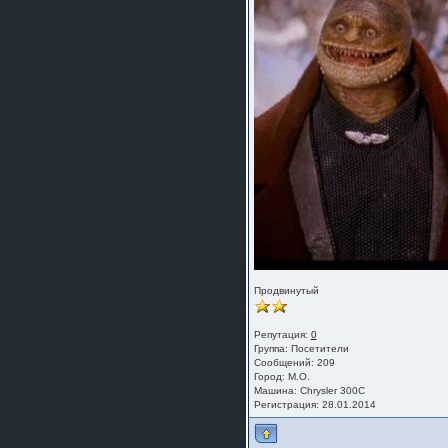
Продвинутый
Репутация:
0
Группа:
Посетители
Сообщений: 209
Город: М.О.
Машина: Chrysler 300C
Регистрация: 28.01.2014