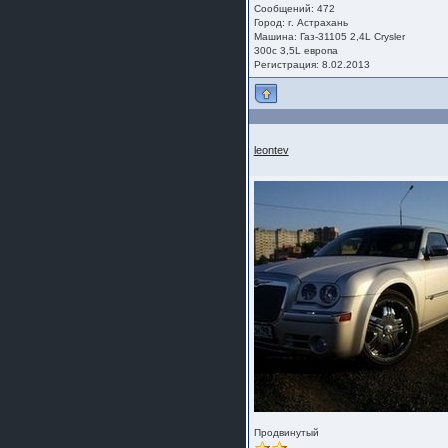
Сообщений: 472
Город: г. Астрахань
Машина: Газ-31105 2,4L Crysler
300c 3,5L европа
Регистрация: 8.02.2013
leontev
Продвинутый