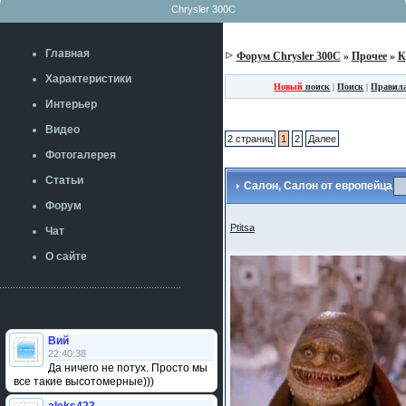
Chrysler 300C
Главная
Форум Chrysler 300C
»
Прочее
»
К
Характеристики
Новый
поиск
|
Поиск
|
Правил
Интерьер
Видео
2 страниц
1
2
Далее
Фотогалерея
Статьи
Салон, Салон от европейца
Форум
Ptitsa
Чат
О сайте
Вий
22:40:38
Да ничего не потух. Просто мы
все такие высотомерные)))