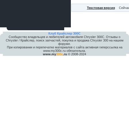
Текстовая версия
Сейчас
Клуб Крайслер 300C
Сообщество владельцев и любителей автомобиля Chrysler 300С. Отзывы о
Chrysler / Крайслер, поиск запчастей, покупка и продажа Chrysler 300 на нашем
форуме.
При копировании и перепечатке материалов с сайта активная гиперссылка на
www.my300c.ru обязательна.
www.my
300c
.ru
© 2008-2024