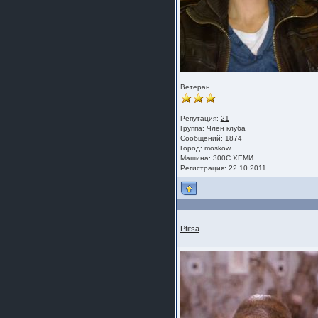
Ветеран
Репутация:
21
Группа:
Член клуба
Сообщений: 1874
Город: moskow
Машина: 300С ХЕМИ
Регистрация: 22.10.2011
Ptitsa