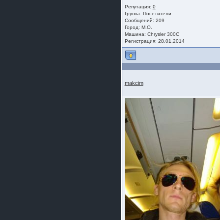
Репутация:
0
Группа:
Посетители
Сообщений: 209
Город: М.О.
Машина: Chrysler 300C
Регистрация: 28.01.2014
makcim