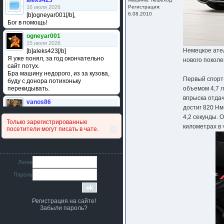
aleks423
16 июля 2026
Регистрация:
6.08.2010
[b]ogneyar001[/b],
Бог в помощь!
ogneyar001
15 июля 2026
Немецкое ате
[b]aleks423[/b]
Я уже понял, за год окончательно
нового поколе
сайт потух.
Бра машину недорого, из за кузова,
Первый спорт
буду с донора потихоньку
перекидывать.
объемом 4,7 л
впрыска отдач
vanos86
достиг 820 Нм
14 июля 2026
Привет народ. Кто нибудь
4,2 секунды. 
Только зарегистрированные
сравнивал подушку акпп бензиновой и
километрах в 
посетители могут писать в чате.
дизельной машины намера
4578063AG и 4578061AG? По фото
очень похожи.
iMrCoffeeBLR4
Логин
11 июля 2026
Пароль
[b]era124[/b],
Ага понял буду знать спасибо
большое :smile:
Регистрация на сайте!
era124
Забыли пароль?
7 июля 2026
[b]iMrCoffeeBLR4[/b],