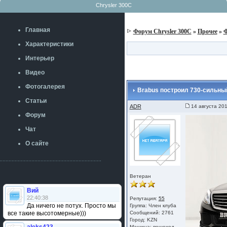
Chrysler 300C
Главная
Форум Chrysler 300C
»
Прочее
»
Ф
Характеристики
Интерьер
Видео
Фотогалерея
Brabus построил 730-сильный
Статьи
ADR
14 августа 201
Форум
Чат
О сайте
Ветеран
Вий
22:40:38
Репутация:
55
Да ничего не потух. Просто мы
Группа:
Член клуба
все такие высотомерные)))
Сообщений: 2761
Город: KZN
Машина: пешеход