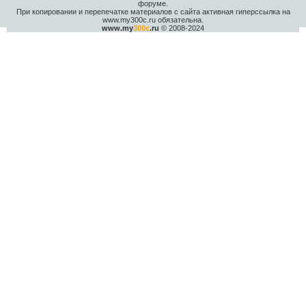
форуме.
При копировании и перепечатке материалов с сайта активная гиперссылка на
www.my300c.ru обязательна.
www.my
300c
.ru
© 2008-2024