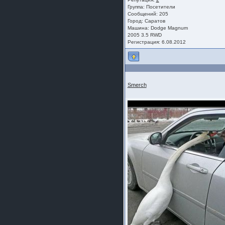
шляпа какая то нужны 20 радиуса
Группа:
Посетители
Сообщений: 205
Город: Саратов
Машина: Dodge Magnum
2005 3.5 RWD
Регистрация: 6.08.2012
Smerch