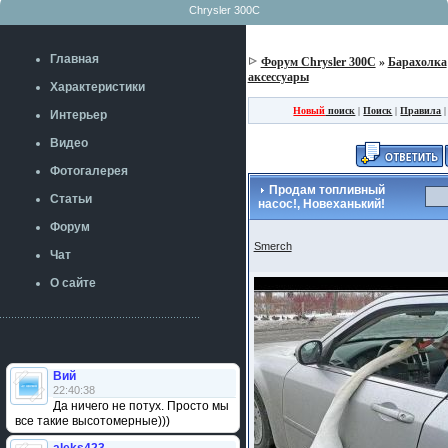
Chrysler 300C
Главная
Форум Chrysler 300C
»
Барахолка
аксессуары
Характеристики
Новый
поиск
|
Поиск
|
Правила
Интерьер
Видео
Фотогалерея
Продам топливный
Статьи
насос!, Новеханький!
Форум
Smerch
Чат
О сайте
Вий
22:40:38
Да ничего не потух. Просто мы
все такие высотомерные)))