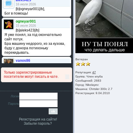
aleks423
16 июля 2026
[b]ogneyar001[/b],
Бог в помощь!
ogneyar001
15 июля 2026
[b]aleks423[/b]
Я уже понял, за год окончательно
сайт потух.
Бра машину недорого, из за кузова,
буду с донора потихоньку
перекидывать.
Ветеран
vanos86
14 июля 2026
Привет народ. Кто нибудь
Только зарегистрированные
Репутация:
47
сравнивал подушку акпп бензиновой и
посетители могут писать в чате.
Группа:
Член клуба
дизельной машины намера
Сообщений: 2683
4578063AG и 4578061AG? По фото
Город: Nikolayev
очень похожи.
Машина: Chrtsler 300c 2.7
Регистрация: 9.04.2010
iMrCoffeeBLR4
Логин
11 июля 2026
Пароль
[b]era124[/b],
Ага понял буду знать спасибо
большое :smile:
Регистрация на сайте!
era124
Забыли пароль?
7 июля 2026
[b]iMrCoffeeBLR4[/b],