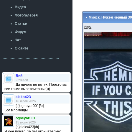
Видео
Фотогалерея
Минск. Нужен черный 30
Статьи
BigAl
Форум
Чат
О сайте
Вий
22:40:38
Да ничего не потух. Просто мы
все такие высотомерные)))
aleks423
16 июля 2026
[b]ogneyar001[/b],
Бог в помощь!
ogneyar001
15 июля 2026
[b]aleks423[/b]
Я уже понял, за год окончательно