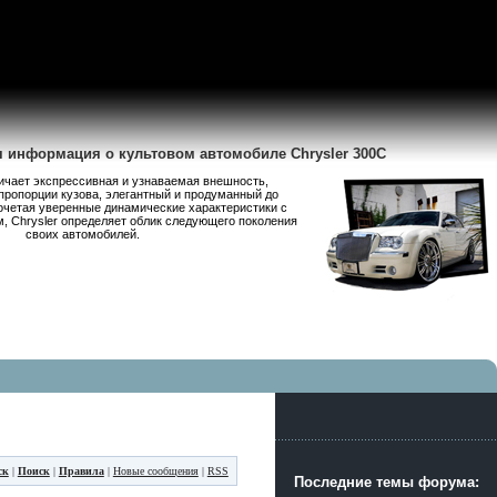
я информация о культовом автомобиле Chrysler 300C
личает экспрессивная и узнаваемая внешность,
пропорции кузова, элегантный и продуманный до
очетая уверенные динамические характеристики с
 Chrysler определяет облик следующего поколения
своих автомобилей.
ск
|
Поиск
|
Правила
|
Новые сообщения
|
RSS
Последние темы форума: