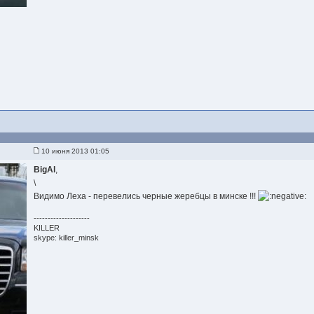
10 июня 2013 01:05
BigAl
,
\
Видимо Леха - перевелись черные жеребцы в минске !!!
--------------------
KILLER
skype: killer_minsk