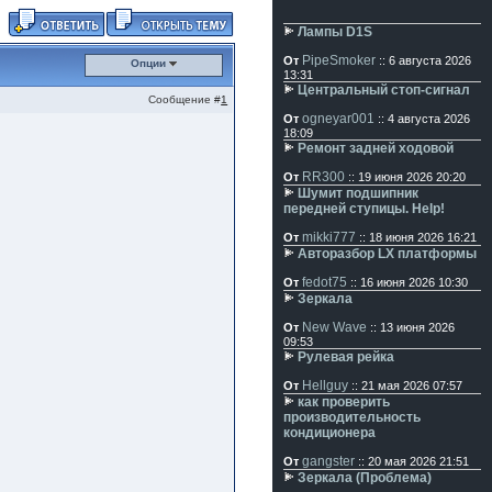
Лампы D1S
PipeSmoker
От
:: 6 августа 2026
Опции
13:31
Центральный стоп-сигнал
Сообщение #
1
ogneyar001
От
:: 4 августа 2026
18:09
Ремонт задней ходовой
RR300
От
:: 19 июня 2026 20:20
Шумит подшипник
передней ступицы. Help!
mikki777
От
:: 18 июня 2026 16:21
Авторазбор LX платформы
fedot75
От
:: 16 июня 2026 10:30
Зеркала
New Wave
От
:: 13 июня 2026
09:53
Рулевая рейка
Hellguy
От
:: 21 мая 2026 07:57
как проверить
производительность
кондиционера
gangster
От
:: 20 мая 2026 21:51
Зеркала (Проблема)