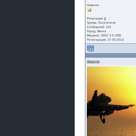
Новичок
Репутация:
0
Группа:
Посетители
Сообщений: 110
Город: Минск
Машина: 300С 3.0 CRD
Регистрация: 27.05.2013
Авиатор