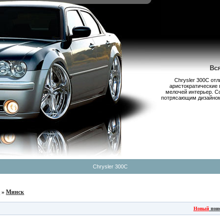
Вс
Chrysler 300С от
аристократические 
мелочей интерьер. С
потрясающим дизайном,
Chrysler 300C
б
»
Минск
Новый
пои