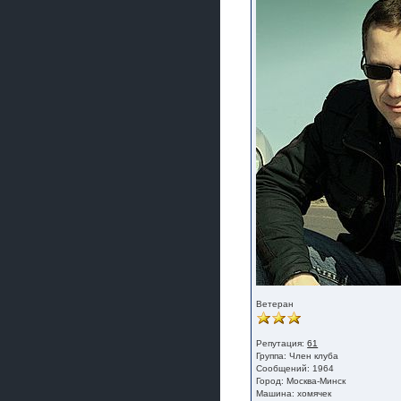
Ветеран
Репутация:
61
Группа:
Член клуба
Сообщений: 1964
Город: Москва-Минск
Машина: хомячек