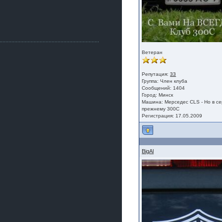
Как, приобретением доволен?
ogneyar001
2 июля 2026
Всем привет Год не было.
Разбил в \"хлам\" машину. Сейчас
купил другую. Но уже европу.
Ветеран
iMrCoffeeBLR4
2 июля 2026
[quote=vanos86]https://baza.dro
Репутация:
33
m.ru/ekaterinburg/wheel/disc/kolesnyj-
Группа:
Член клуба
disk-replica-legeartis-cr4-7-5j-r18-5-115-
Сообщений: 1404
et24-dia71-6-s-
Город: Минск
g3280718810.html[/quote]
Машина: Мерседес CLS - Но в се
прежнему 300С
У меня такие же стоят в Литве
Регистрация: 17.05.2009
покупал с резиной норм диски правда
за реплику не скажу там орига
iMrCoffeeBLR4
2 июля 2026
BigAl
А то с нашей разболтовкой не
могу найти нормальные диски одна
шляпа какая то нужны 20 радиуса