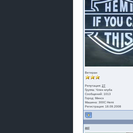
Ветеран
Репутация:
27
Группа:
Член клуба
Сообщений: 1013
Город: Минск
Машина: 300С Hemi
Регистрация: 18.09.2008
ast