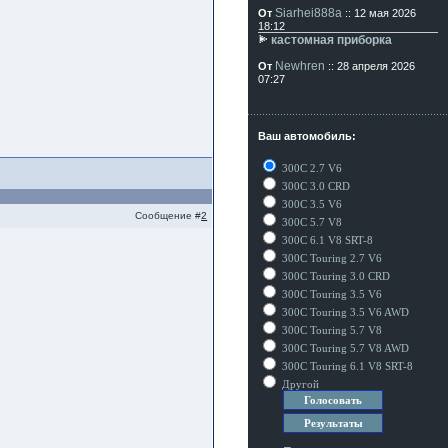
Siarhei888a
От
:: 12 мая 2026
18:12
кастомная приборка
Newhren
От
:: 28 апреля 2026
07:27
Ваш автомобиль:
300C 2.7 V6
300C 3.0 CRD
300C 3.5 V6
Сообщение #
2
300C 5.7 V8
300C 6.1 V8 SRT-8
300C Touring 2.7 V6
300C Touring 3.0 CRD
300C Touring 3.5 V6
300C Touring 3.5 V6 AWD
300C Touring 5.7 V8
300C Touring 5.7 V8 AWD
300C Touring 6.1 V8 SRT-8
Другой