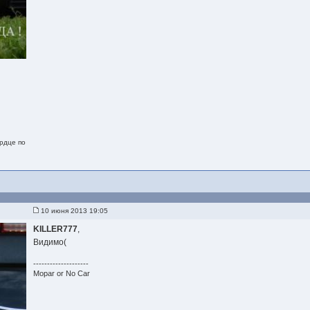
рдце по
10 июня 2013 19:05
KILLER777
,
Видимо(
--------------------
Mopar or No Car