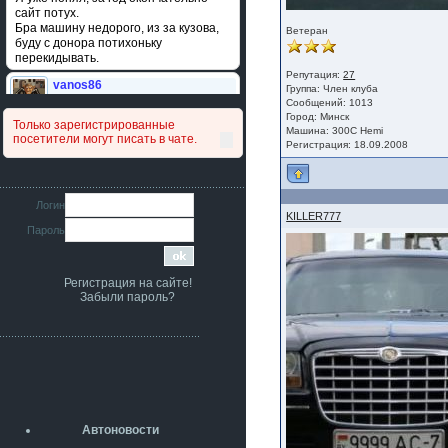
сайт потух.
Бра машину недорого, из за кузова,
Ветеран
буду с донора потихоньку
перекидывать.
Репутация:
27
vanos86
Группа:
Член клуба
14 июля 2026
Сообщений: 1013
Привет народ. Кто нибудь
Город: Минск
Только зарегистрированные
сравнивал подушку акпп бензиновой и
Машина: 300С Hemi
посетители могут писать в чате.
дизельной машины намера
Регистрация: 18.09.2008
4578063AG и 4578061AG? По фото
очень похожи.
iMrCoffeeBLR4
Логин
11 июля 2026
KILLER777
Пароль
[b]era124[/b],
Ага понял буду знать спасибо
большое :smile:
Регистрация на сайте!
era124
Забыли пароль?
7 июля 2026
[b]iMrCoffeeBLR4[/b],
разболтовка 5х114.3 спокойно
садится на наши ступицы
aleks423
5 июля 2026
[b]ogneyar001[/b],
Рад приветствовать!
Автоновости
А здесь уже кладбищенская тишина...