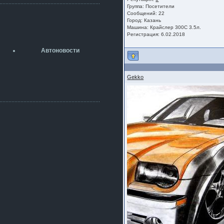
разболтовка 5х114.3 спокойно
Группа:
Посетители
садится на наши ступицы
Сообщений: 22
Город: Казань
aleks423
Машина: Крайслер 300С 3.5л.
5 июля 2026
Регистрация: 6.02.2018
[b]ogneyar001[/b],
Рад приветствовать!
Автоновости
А здесь уже кладбищенская тишина...
Как, приобретением доволен?
ogneyar001
Gekko
2 июля 2026
Всем привет Год не было.
Разбил в \"хлам\" машину. Сейчас
купил другую. Но уже европу.
iMrCoffeeBLR4
2 июля 2026
[quote=vanos86]https://baza.dro
m.ru/ekaterinburg/wheel/disc/kolesnyj-
disk-replica-legeartis-cr4-7-5j-r18-5-115-
et24-dia71-6-s-
g3280718810.html[/quote]
У меня такие же стоят в Литве
покупал с резиной норм диски правда
за реплику не скажу там орига
iMrCoffeeBLR4
2 июля 2026
А то с нашей разболтовкой не
могу найти нормальные диски одна