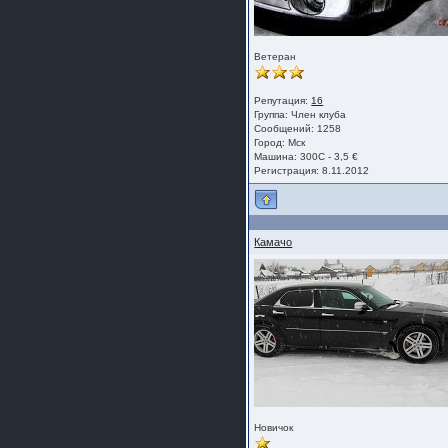
шляпа какая то нужны 20 радиуса
Ветеран
Репутация:
16
Группа:
Член клуба
Сообщений: 1258
Город: Мск
Машина: 300C - 3,5 €
Регистрация: 8.11.2012
Камачо
Новичок