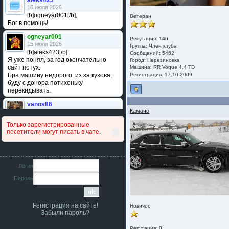
aleks423
16 июля 2026
[b]ogneyar001[/b],
Ветеран
Бог в помощь!
ogneyar001
Репутация:
146
15 июля 2026
Группа:
Член клуба
[b]aleks423[/b]
Сообщений: 5462
Я уже понял, за год окончательно
Город: Нерезиновка
сайт потух.
Машина: RR Vogue 4.4 TD
Бра машину недорого, из за кузова,
Регистрация: 17.10.2009
буду с донора потихоньку
перекидывать.
vanos86
Камачо
14 июля 2026
Привет народ. Кто нибудь
Только зарегистрированные
сравнивал подушку акпп бензиновой и
посетители могут писать в чате.
дизельной машины намера
4578063AG и 4578061AG? По фото
очень похожи.
iMrCoffeeBLR4
Логин
11 июля 2026
Пароль
[b]era124[/b],
Ага понял буду знать спасибо
большое :smile:
Регистрация на сайте!
Новичок
era124
Забыли пароль?
7 июля 2026
[b]iMrCoffeeBLR4[/b],
Репутация:
0