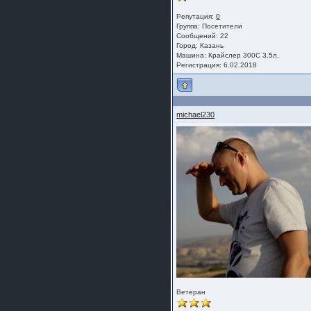
Репутация:
0
Группа:
Посетители
Сообщений: 22
Город: Казань
Машина: Крайслер 300С 3.5л.
Регистрация: 6.02.2018
michael230
Ветеран