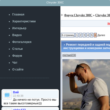
Chrysler 300C
Главная
Форум Chrysler 300C
»
Chrysler 3
Характеристики
Н
Интерьер
Видео
6 страниц
1
2
3
4
5
6
Далее
Фотогалерея
Ремонт передней и задней по
инструкциями и номерами запч
Статьи
michael230
Форум
Чат
О сайте
Вий
22:40:38
Да ничего не потух. Просто мы
все такие высотомерные)))