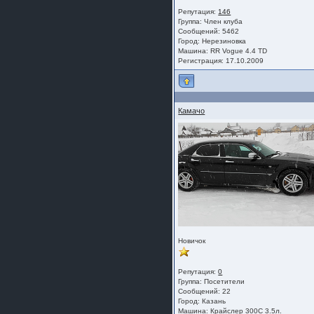
Репутация:
146
Группа:
Член клуба
Сообщений: 5462
Город: Нерезиновка
Машина: RR Vogue 4.4 TD
Регистрация: 17.10.2009
Камачо
Новичок
Репутация:
0
Группа:
Посетители
Сообщений: 22
Город: Казань
Машина: Крайслер 300С 3.5л.