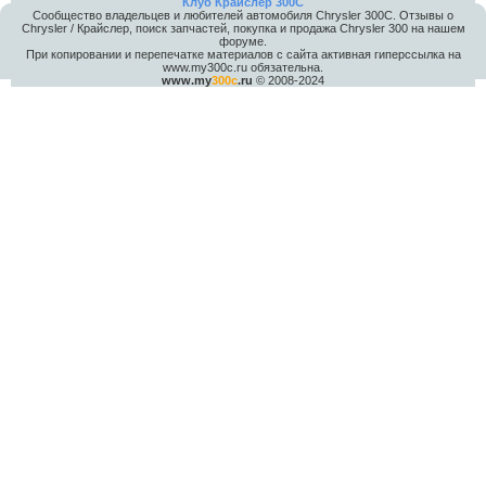
Клуб Крайслер 300C
Сообщество владельцев и любителей автомобиля Chrysler 300С. Отзывы о
Chrysler / Крайслер, поиск запчастей, покупка и продажа Chrysler 300 на нашем
форуме.
При копировании и перепечатке материалов с сайта активная гиперссылка на
www.my300c.ru обязательна.
www.my
300c
.ru
© 2008-2024