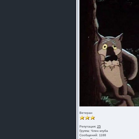
Ветеран
Репутация:
25
Группа:
Член клуба
Сообщений: 1188