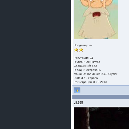
Продвинутый
Репутация:
11
Группа:
Член клуба
Сообщений: 472
Город: г. Астрахань
Машина: Газ-31105 2,4L Crysler
300c 3,5L европа
Регистрация: 8.02.2013
vik555