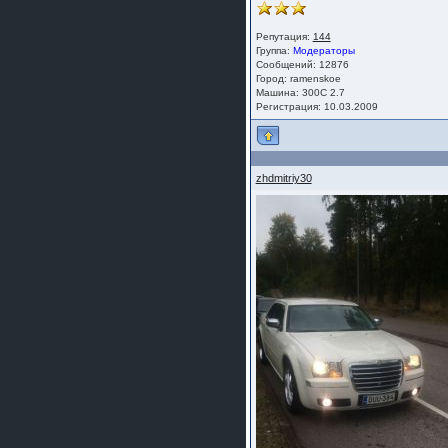
Репутация:
144
Группа:
Модераторы
Сообщений: 12876
Город: ramenskoe
Машина: 300C 2.7
Регистрация: 10.03.2009
zhdmitriy30