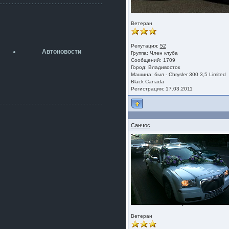
разболтовка 5х114.3 спокойно
садится на наши ступицы
aleks423
Ветеран
5 июля 2026
[b]ogneyar001[/b],
Репутация:
52
Рад приветствовать!
Автоновости
Группа:
Член клуба
А здесь уже кладбищенская тишина...
Сообщений: 1709
Как, приобретением доволен?
Город: Владивосток
Машина: был - Chrysler 300 3,5 Limited
ogneyar001
Black Canada
2 июля 2026
Регистрация: 17.03.2011
Всем привет Год не было.
Разбил в \"хлам\" машину. Сейчас
купил другую. Но уже европу.
iMrCoffeeBLR4
Санчос
2 июля 2026
[quote=vanos86]https://baza.dro
m.ru/ekaterinburg/wheel/disc/kolesnyj-
disk-replica-legeartis-cr4-7-5j-r18-5-115-
et24-dia71-6-s-
g3280718810.html[/quote]
У меня такие же стоят в Литве
покупал с резиной норм диски правда
за реплику не скажу там орига
iMrCoffeeBLR4
2 июля 2026
Ветеран
А то с нашей разболтовкой не
могу найти нормальные диски одна