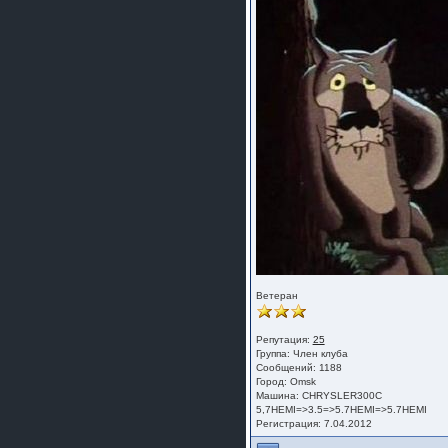
Ветеран
Репутация:
25
Группа:
Член клуба
Сообщений: 1188
Город: Omsk
Машина: CHRYSLER300C
5,7HEMI=>3.5=>5.7HEMI=>5.7HEMI
Регистрация: 7.04.2012