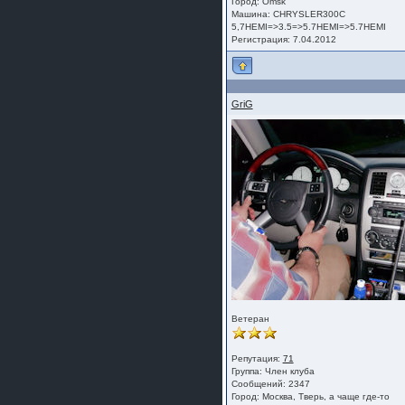
Город: Omsk
Машина: CHRYSLER300C
5,7HEMI=>3.5=>5.7HEMI=>5.7HEMI
Регистрация: 7.04.2012
GriG
Ветеран
Репутация:
71
Группа:
Член клуба
Сообщений: 2347
Город: Москва, Тверь, а чаще где-то