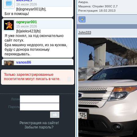
aleks423
Амура.
16 июля 2026
Машина: Chrysler 300C 2,7
[b]ogneyar001[/b],
Регистрация: 18.02.2013
Бог в помощь!
ogneyar001
15 июля 2026
[b]aleks423[/b]
John333
Я уже понял, за год окончательно
сайт потух.
Бра машину недорого, из за кузова,
буду с донора потихоньку
перекидывать.
vanos86
14 июля 2026
Привет народ. Кто нибудь
Только зарегистрированные
сравнивал подушку акпп бензиновой и
посетители могут писать в чате.
дизельной машины намера
4578063AG и 4578061AG? По фото
очень похожи.
iMrCoffeeBLR4
Логин
11 июля 2026
Пароль
[b]era124[/b],
Ага понял буду знать спасибо
большое :smile:
Регистрация на сайте!
era124
Забыли пароль?
7 июля 2026
[b]iMrCoffeeBLR4[/b],