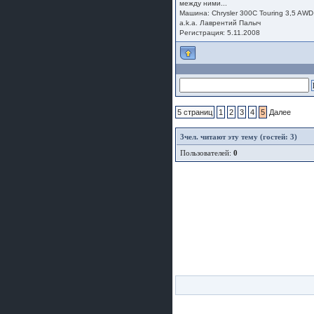
между ними...
Машина: Chrysler 300C Touring 3,5 AWD
a.k.a. Лаврентий Палыч
Регистрация: 5.11.2008
5 страниц
1
2
3
4
5
Далее
3
чел. читают эту тему (гостей: 3)
Пользователей:
0