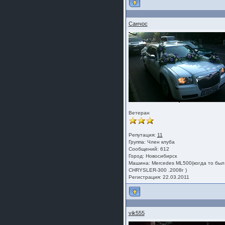
Санчос
Ветеран
Репутация:
11
Группа:
Член клуба
Сообщений: 612
Город: Новосибирск
Машина: Mercedes ML500(когда то был
CHRYSLER-300 .2008г )
Регистрация: 22.03.2011
vik555