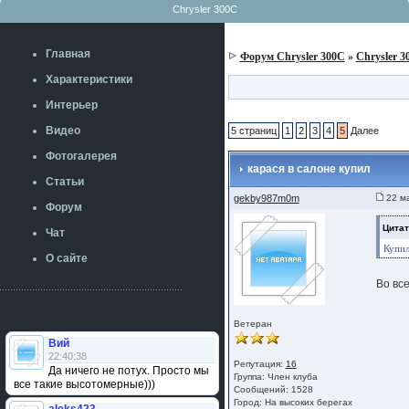
Chrysler 300C
Главная
Форум Chrysler 300C
»
Chrysler 3
Характеристики
Интерьер
Видео
5 страниц
1
2
3
4
5
Далее
Фотогалерея
карася в салоне купил
Статьи
gekby987m0m
22 ма
Форум
Цитат
Чат
Купил
О сайте
Во все
Ветеран
Вий
22:40:38
Репутация:
16
Да ничего не потух. Просто мы
Группа:
Член клуба
все такие высотомерные)))
Сообщений: 1528
Город: На высоких берегах