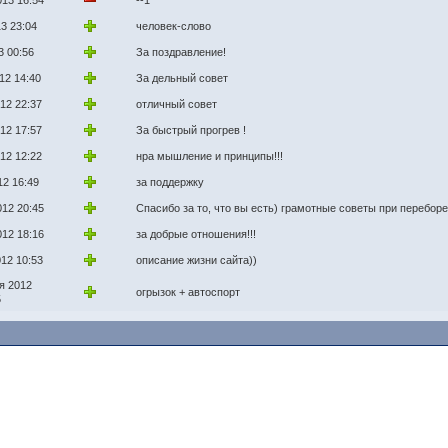
013 16:54
--1
3 23:04
человек-слово
3 00:56
За поздравление!
12 14:40
За дельный совет
12 22:37
отличный совет
12 17:57
За быстрый прогрев !
12 12:22
нра мышление и принципы!!!
12 16:49
за поддержку
012 20:45
Спасибо за то, что вы есть) грамотные советы при перебор
012 18:16
за добрые отношения!!!
012 10:53
описание жизни сайта))
я 2012
огрызок + автоспорт
5