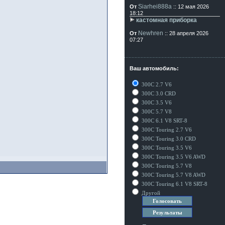
Siarhei888a
От
:: 12 мая 2026
18:12
кастомная приборка
Newhren
От
:: 28 апреля 2026
07:27
Ваш автомобиль:
300C 2.7 V6
300C 3.0 CRD
300C 3.5 V6
е
300C 5.7 V8
300C 6.1 V8 SRT-8
300C Touring 2.7 V6
300C Touring 3.0 CRD
300C Touring 3.5 V6
300C Touring 3.5 V6 AWD
300C Touring 5.7 V8
300C Touring 5.7 V8 AWD
300C Touring 6.1 V8 SRT-8
Другой