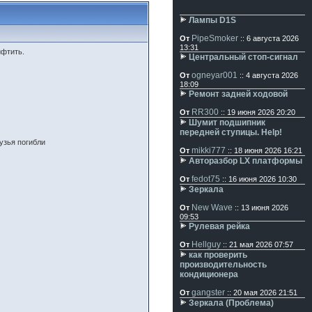
Лампы D1S
PipeSmoker
От
:: 6 августа 2026
13:31
ифтить.
Центральный стоп-сигнал
ogneyar001
От
:: 4 августа 2026
18:09
Ремонт задней ходовой
RR300
От
:: 19 июня 2026 20:20
Шумит подшипник
передней ступицы. Help!
рузья погибли
mikki777
От
:: 18 июня 2026 16:21
Авторазбор LX платформы
fedot75
От
:: 16 июня 2026 10:30
Зеркала
New Wave
От
:: 13 июня 2026
09:53
Рулевая рейка
Hellguy
От
:: 21 мая 2026 07:57
как проверить
производительность
кондиционера
gangster
От
:: 20 мая 2026 21:51
Зеркала (Проблема)