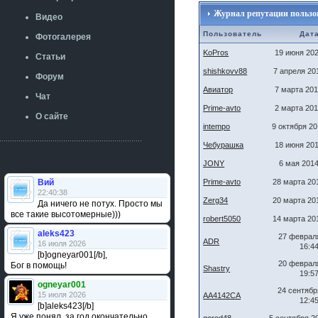
Журнал репутации пользова
Видео
Пользователь
Дат
Фотогалерея
KoPros
19 июня 202
Статьи
shishkovv88
7 апреля 20
Форум
Авиатор
7 марта 201
Чат
Prime-avto
2 марта 201
О сайте
intempo
9 октября 20
Чебурашка
18 июня 201
JONY
6 мая 2014
Вий
Prime-avto
28 марта 20
22:40:38
Zerg34
20 марта 20
Да ничего не потух. Просто мы
все такие высотомерные)))
robert5050
14 марта 20
aleks423
27 феврал
ADR
16 июля 2026
16:4
[b]ogneyar001[/b],
20 феврал
Бог в помощь!
Shastry
19:5
ogneyar001
24 сентябр
15 июля 2026
AA4142CA
12:4
[b]aleks423[/b]
Я уже понял, за год окончательно