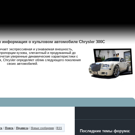
я информация о культовом автомобиле Chrysler 300C
личает экспрессивная и узнаваемая внешность,
пропорции кузова, элегантный и продуманный до
очетая уверенные динамические характеристики с
 Chrysler определяет облик следующего поколения
своих автомобилей.
ск
|
Поиск
|
Правила
|
Новые сообщения
|
RSS
Последние темы форума: