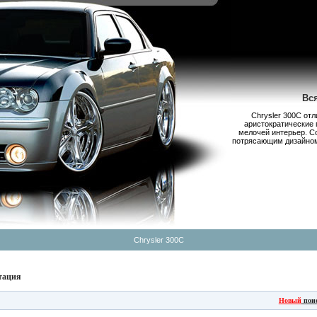
Вс
Chrysler 300С от
аристократические 
мелочей интерьер. С
потрясающим дизайном,
Chrysler 300C
тация
Новый
пои