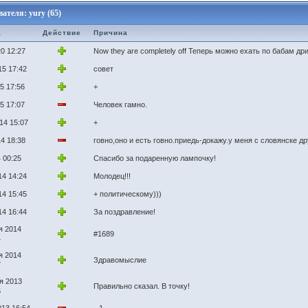
теля: yury (65)
а
Действие
Причина
0 12:27
Now they are completely off Теперь можно ехать по бабам др
15 17:42
совет
5 17:56
+
5 17:07
Человек гамно.
14 15:07
+
4 18:38
говно,оно и есть говно.приедь-докажу.у меня с словянске д
 00:25
Спасибо за подаренную лампочку!
14 14:24
Молодец!!!
14 15:45
+ политическому)))
14 16:44
За поздравление!
я 2014
#1689
4
я 2014
Здравомыслие
7
я 2013
Правильно сказал. В точку!
5