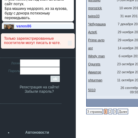
gorod48
5 сентября 2
сайт потух.
morozick
10 июля 201
Бра машину недорого, из за кузова,
буду с донора потихоньку
twins03
31 мая 201
перекидывать.
Чебурашка
7 декабря 20
vanos86
14 июля 2026
AzteK
29 ноября 20
Привет народ. Кто нибудь
Только зарегистрированные
сравнивал подушку акпп бензиновой и
Prime-avto
29 ноября 20
посетители могут писать в чате.
дизельной машины намера
ast
14 ноября 20
4578063AG и 4578061AG? По фото
очень похожи.
Windy man
6 ноября 20
iMrCoffeeBLR4
Логин
Ogurets
23 октября 2
11 июля 2026
Пароль
[b]era124[/b],
Авиатор
22 октября 2
Ага понял буду знать спасибо
shturman
11 октября 2
большое :smile:
Регистрация на сайте!
26 сентябр
era124
5010
Забыли пароль?
09:5
7 июля 2026
[b]iMrCoffeeBLR4[/b],
разболтовка 5х114.3 спокойно
садится на наши ступицы
3 страниц
1
2
3
Далее
aleks423
5 июля 2026
[b]ogneyar001[/b],
Рад приветствовать!
Автоновости
А здесь уже кладбищенская тишина...