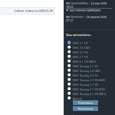
Siarhei888a
От
:: 12 мая 2026
18:12
кастомная приборка
Сейчас: 8 августа 2026 01:39
Newhren
От
:: 28 апреля 2026
07:27
Ваш автомобиль:
300C 2.7 V6
300C 3.0 CRD
300C 3.5 V6
300C 5.7 V8
300C 6.1 V8 SRT-8
300C Touring 2.7 V6
300C Touring 3.0 CRD
300C Touring 3.5 V6
300C Touring 3.5 V6 AWD
300C Touring 5.7 V8
300C Touring 5.7 V8 AWD
300C Touring 6.1 V8 SRT-8
Другой