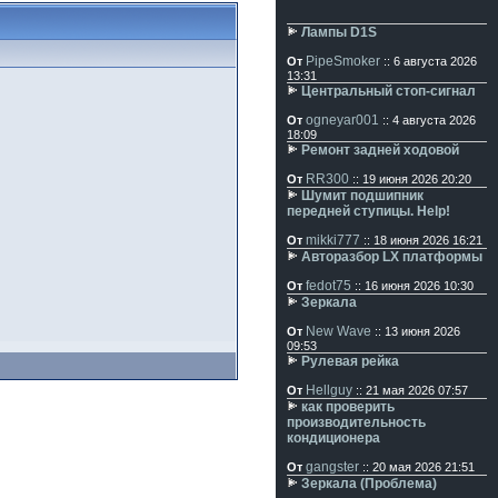
Лампы D1S
PipeSmoker
От
:: 6 августа 2026
13:31
Центральный стоп-сигнал
ogneyar001
От
:: 4 августа 2026
18:09
Ремонт задней ходовой
RR300
От
:: 19 июня 2026 20:20
Шумит подшипник
передней ступицы. Help!
mikki777
От
:: 18 июня 2026 16:21
Авторазбор LX платформы
fedot75
От
:: 16 июня 2026 10:30
Зеркала
New Wave
От
:: 13 июня 2026
09:53
Рулевая рейка
Hellguy
От
:: 21 мая 2026 07:57
как проверить
производительность
кондиционера
gangster
От
:: 20 мая 2026 21:51
Зеркала (Проблема)