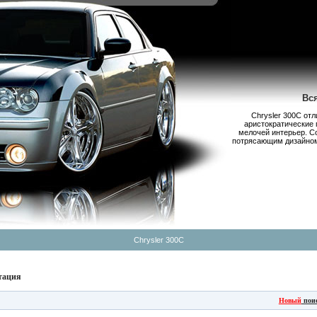
Вс
Chrysler 300С от
аристократические 
мелочей интерьер. С
потрясающим дизайном,
Chrysler 300C
тация
Новый
пои