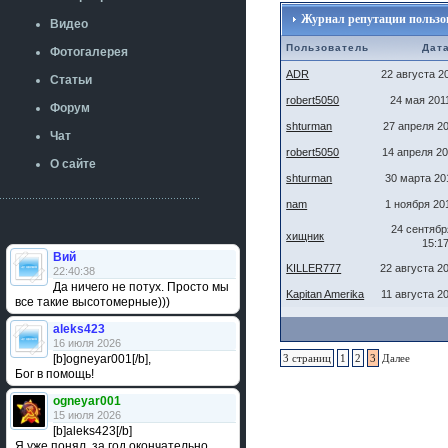
Журнал репутации пользова
Видео
Пользователь
Дат
Фотогалерея
ADR
22 августа 2
Статьи
robert5050
24 мая 201
Форум
shturman
27 апреля 20
Чат
robert5050
14 апреля 20
О сайте
shturman
30 марта 20
nam
1 ноября 20
24 сентябр
хищник
15:1
Вий
KILLER777
22 августа 2
22:40:38
Да ничего не потух. Просто мы
Kapitan Amerika
11 августа 2
все такие высотомерные)))
aleks423
16 июля 2026
[b]ogneyar001[/b],
3 страниц
1
2
3
Далее
Бог в помощь!
ogneyar001
15 июля 2026
[b]aleks423[/b]
Я уже понял, за год окончательно