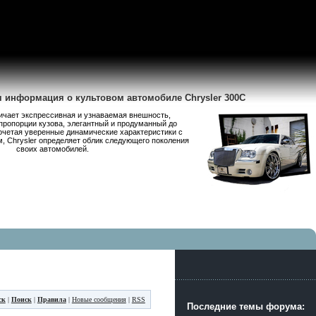
я информация о культовом автомобиле Chrysler 300C
личает экспрессивная и узнаваемая внешность,
пропорции кузова, элегантный и продуманный до
очетая уверенные динамические характеристики с
 Chrysler определяет облик следующего поколения
своих автомобилей.
ск
|
Поиск
|
Правила
|
Новые сообщения
|
RSS
Последние темы форума: