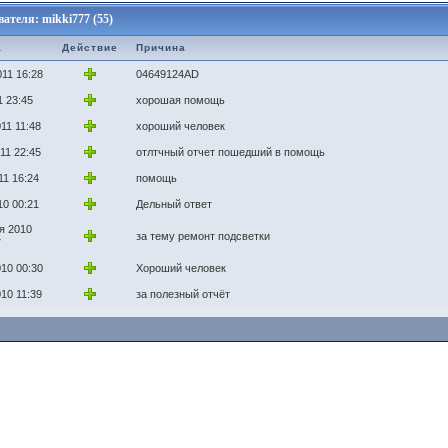
теля: mikki777 (55)
а
Действие
Причина
011 16:28
04649124AD
1 23:45
хорошая помощь
11 11:48
хороший человек
11 22:45
отлтчный отчет пошедший в помощь
11 16:24
помощь
10 00:21
Дельный ответ
я 2010
за тему ремонт подсветки
7
010 00:30
Хороший человек
010 11:39
за полезный отчёт