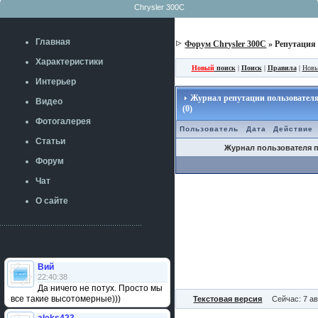
Chrysler 300C
Главная
Форум Chrysler 300C
» Репутация
Характеристики
Новый
поиск
|
Поиск
|
Правила
|
Новы
Интерьер
Журнал репутации пользовател
Видео
(0)
Фотогалерея
Пользователь
Дата
Действие
Статьи
Журнал пользователя п
Форум
Чат
О сайте
Вий
22:40:38
Да ничего не потух. Просто мы
все такие высотомерные)))
Текстовая версия
Сейчас: 7 ав