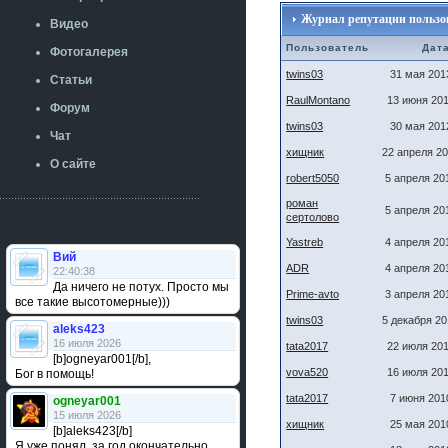
Журнал репутации пользов
Видео
Пользователь
Дат
Фотогалерея
twins03
31 мая 201
Статьи
RaulMontano
13 июня 201
Форум
twins03
30 мая 201
Чат
хищник
22 апреля 20
О сайте
robert5050
5 апреля 20
роман
5 апреля 20
сертолово
Yastreb
4 апреля 20
Вий
ADR
4 апреля 20
22:40:38
Да ничего не потух. Просто мы
Prime-avto
3 апреля 20
все такие высотомерные)))
twins03
5 декабря 20
aleks423
16 июля 2026
tata2017
22 июля 201
[b]ogneyar001[/b],
vova520
16 июля 201
Бог в помощь!
tata2017
7 июня 201
ogneyar001
15 июля 2026
хищник
25 мая 201
[b]aleks423[/b]
Я уже понял, за год окончательно