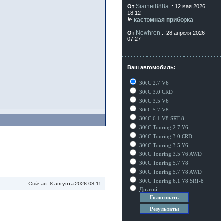
Siarhei888a
От
:: 12 мая 2026
18:12
кастомная приборка
Newhren
От
:: 28 апреля 2026
07:27
Ваш автомобиль:
300C 2.7 V6
300C 3.0 CRD
300C 3.5 V6
300C 5.7 V8
300C 6.1 V8 SRT-8
300C Touring 2.7 V6
300C Touring 3.0 CRD
300C Touring 3.5 V6
300C Touring 3.5 V6 AWD
300C Touring 5.7 V8
300C Touring 5.7 V8 AWD
300C Touring 6.1 V8 SRT-8
Сейчас: 8 августа 2026 08:11
Другой