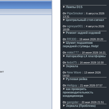
Лампы D1S
PipeSmoker
От
:: 6 августа 2026
13:31
Центральный стоп-сигнал
ogneyar001
От
:: 4 августа 2026
18:09
Ремонт задней ходовой
RR300
От
:: 19 июня 2026 20:20
Шумит подшипник
передней ступицы. Help!
mikki777
От
:: 18 июня 2026 16:21
Авторазбор LX платформы
fedot75
От
:: 16 июня 2026 10:30
Зеркала
ает
New Wave
От
:: 13 июня 2026
09:53
Рулевая рейка
Hellguy
От
:: 21 мая 2026 07:57
как проверить
производительность
кондиционера
gangster
От
:: 20 мая 2026 21:51
Зеркала (Проблема)