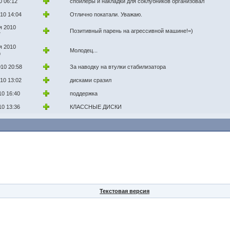
0 06:12
спойлеры и накладки для соклубников организовал
10 14:04
Отлично покатали. Уважаю.
я 2010
Позитивный парень на агрессивной машине!=)
7
я 2010
Молодец...
9
10 20:58
За наводку на втулки стабилизатора
10 13:02
дисками сразил
10 16:40
поддержка
10 13:36
КЛАССНЫЕ ДИСКИ
Текстовая версия