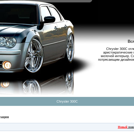
Вс
Chrysler 300С от
аристократические 
мелочей интерьер. С
потрясающим дизайном,
Chrysler 300C
тация
Новый
пои