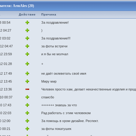
ателя: ArmAlex (20)
а
Действие
Причина
3 00:54
За поздравление!
2 04:27
)
2 03:02
За поздравление!!!
12 04:47
за фоты встречи
12 23:59
и я бы не молчал
12 01:28
+
12 17:49
не даёт оклеветать своё имя
12 13:45
Миру мир
12 13:36
Человек просто хам, делает некачественные изделия и прод
10 00:37
спаисбо
0 17:43
+++++++ знаешь за что
0 22:03
Рад работать с этим человеком
0 12:00
За помощь в хром-дизайне. Респект.
0 00:21
за фоты покатушек