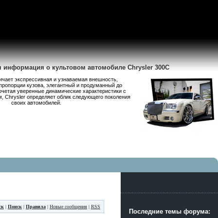
я информация о культовом автомобиле Chrysler 300C
личает экспрессивная и узнаваемая внешность,
пропорции кузова, элегантный и продуманный до
очетая уверенные динамические характеристики с
 Chrysler определяет облик следующего поколения
своих автомобилей.
ск
|
Поиск
|
Правила
|
Новые сообщения
|
RSS
Последние темы форума: