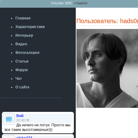
Chrysler 300C
» hads0n
Главная
Пользователь: hads0
Характеристики
Интерьер
Видео
Фотогалерея
Статьи
Форум
Чат
О сайте
Вий
22:40:38
Да ничего не потух. Просто мы
все такие высотомерные)))