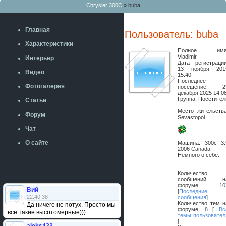
Chrysler 300C
» buba
Главная
Пользователь: buba
Характеристики
Полное имя
Vladimir
Интерьер
Дата регистрации
13 ноября 201
Видео
15:40
Последнее
Фотогалерея
посещение:
2
декабря 2025 14:0
Группа: Посетител
Статьи
Место жительства
Форум
Sevastopol
Чат
:
О сайте
Машина:
300c 3.
2006 Canada
Немного о себе:
Количество
сообщений н
форуме:
10
Вий
[
Последние
22:40:38
сообщения
]
Количество тем н
Да ничего не потух. Просто мы
форуме:
8
[
Вс
все такие высотомерные)))
темы пользовател
]