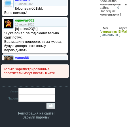
aleks423
Количество
16 июля 2026
комментариев н
сайте:
0
[b]ogneyar001[/b],
Последние
Бог в помощь!
комментарии ]
ogneyar001
15 июля 2026
E-Mail адрес
[b]aleks423[/b]
[
отправить E-Mai
Я уже понял, за год окончательно
[написать ПС]
сайт потух.
Бра машину недорого, из за кузова,
буду с донора потихоньку
перекидывать.
vanos86
14 июля 2026
Привет народ. Кто нибудь
Только зарегистрированные
сравнивал подушку акпп бензиновой и
посетители могут писать в чате.
дизельной машины намера
4578063AG и 4578061AG? По фото
очень похожи.
iMrCoffeeBLR4
Логин
11 июля 2026
Пароль
[b]era124[/b],
Ага понял буду знать спасибо
большое :smile:
Регистрация на сайте!
era124
Забыли пароль?
7 июля 2026
[b]iMrCoffeeBLR4[/b],