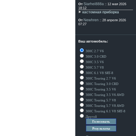
Siarhei888a
От
:: 12 мая 2026
18:12
кастомная приборка
Newhren
От
:: 28 апреля 2026
07:27
Ваш автомобиль:
300C 2.7 V6
300C 3.0 CRD
300C 3.5 V6
300C 5.7 V8
300C 6.1 V8 SRT-8
300C Touring 2.7 V6
300C Touring 3.0 CRD
300C Touring 3.5 V6
300C Touring 3.5 V6 AWD
300C Touring 5.7 V8
300C Touring 5.7 V8 AWD
300C Touring 6.1 V8 SRT-8
Другой