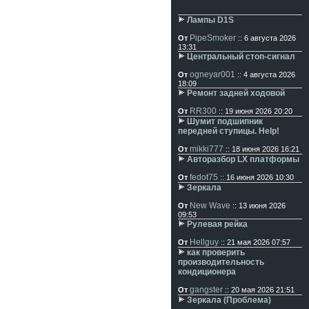
Лампы D1S
PipeSmoker
От
:: 6 августа 2026
13:31
Центральный стоп-сигнал
ogneyar001
От
:: 4 августа 2026
18:09
Ремонт задней ходовой
RR300
От
:: 19 июня 2026 20:20
Шумит подшипник
передней ступицы. Help!
mikki777
От
:: 18 июня 2026 16:21
Авторазбор LX платформы
fedot75
От
:: 16 июня 2026 10:30
Зеркала
New Wave
От
:: 13 июня 2026
09:53
Рулевая рейка
Hellguy
От
:: 21 мая 2026 07:57
как проверить
производительность
кондиционера
gangster
От
:: 20 мая 2026 21:51
Зеркала (Проблема)