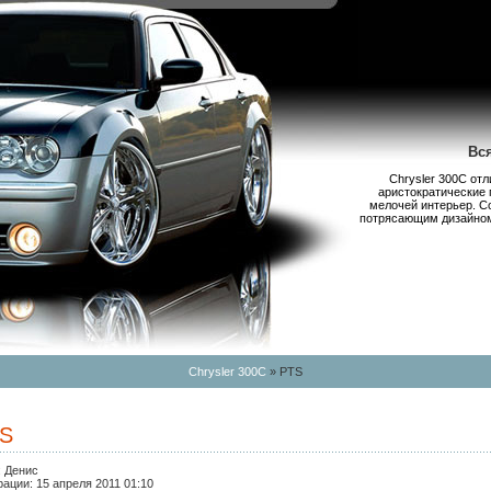
Вс
Chrysler 300С от
аристократические 
мелочей интерьер. С
потрясающим дизайном,
Chrysler 300C
» PTS
TS
:
Денис
рации:
15 апреля 2011 01:10