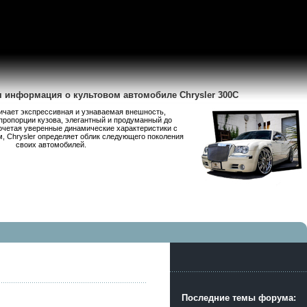
я информация о культовом автомобиле Chrysler 300C
личает экспрессивная и узнаваемая внешность,
пропорции кузова, элегантный и продуманный до
очетая уверенные динамические характеристики с
 Chrysler определяет облик следующего поколения
своих автомобилей.
Последние темы форума: