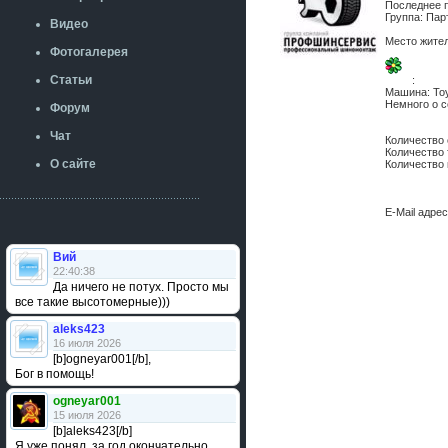
Последнее 
Группа: Па
Видео
Место жите
Фотогалерея
Статьи
:
Машина:
To
Немного о с
Форум
Чат
Количество
Количество
О сайте
Количество
E-Mail адре
Вий
22:40:38
Да ничего не потух. Просто мы
все такие высотомерные)))
aleks423
16 июля 2026
[b]ogneyar001[/b],
Бог в помощь!
ogneyar001
15 июля 2026
[b]aleks423[/b]
Я уже понял, за год окончательно