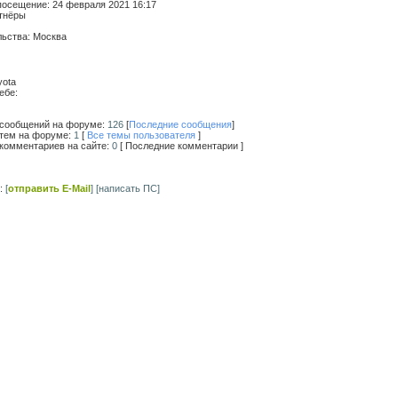
посещение:
24 февраля 2021 16:17
ртнёры
льства:
Москва
yota
ебе:
 сообщений на форуме:
126
[
Последние сообщения
]
 тем на форуме:
1
[
Все темы пользователя
]
 комментариев на сайте:
0
[ Последние комментарии ]
с:
[
отправить E-Mail
]
[написать ПС]