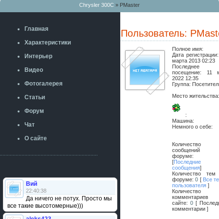
Chrysler 300C
» PMaster
Главная
Пользователь: PMast
Характеристики
Полное имя:
Дата регистрации
Интерьер
марта 2013 02:23
Последнее
Видео
посещение:
11 
2022 12:35
Фотогалерея
Группа: Посетител
Место жительства
Статьи
Форум
:
Машина:
Чат
Немного о себе:
О сайте
Количество
сообщений 
форуме
[
Последние
сообщения
]
Количество тем
форуме:
0
[
Все т
Вий
пользователя
]
22:40:38
Количество
комментариев
Да ничего не потух. Просто мы
сайте:
0
[ Послед
все такие высотомерные)))
комментарии ]