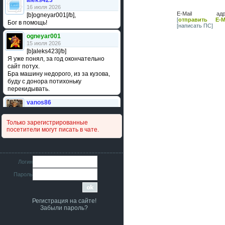
aleks423
16 июля 2026
E-Mail адре
[b]ogneyar001[/b],
[
отправить E-Ma
Бог в помощь!
[написать ПС]
ogneyar001
15 июля 2026
[b]aleks423[/b]
Я уже понял, за год окончательно
сайт потух.
Бра машину недорого, из за кузова,
буду с донора потихоньку
перекидывать.
vanos86
14 июля 2026
Привет народ. Кто нибудь
Только зарегистрированные
сравнивал подушку акпп бензиновой и
посетители могут писать в чате.
дизельной машины намера
4578063AG и 4578061AG? По фото
очень похожи.
iMrCoffeeBLR4
Логин
11 июля 2026
Пароль
[b]era124[/b],
Ага понял буду знать спасибо
большое :smile:
Регистрация на сайте!
era124
Забыли пароль?
7 июля 2026
[b]iMrCoffeeBLR4[/b],