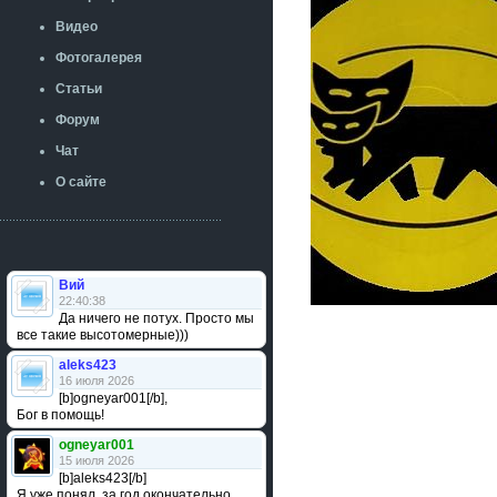
Видео
Фотогалерея
Статьи
Форум
Чат
О сайте
Вий
22:40:38
Да ничего не потух. Просто мы
все такие высотомерные)))
aleks423
16 июля 2026
[b]ogneyar001[/b],
Бог в помощь!
ogneyar001
15 июля 2026
[b]aleks423[/b]
Я уже понял, за год окончательно