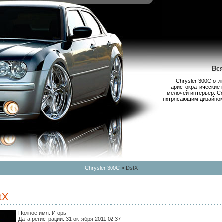
Вс
Chrysler 300С от
аристократические 
мелочей интерьер. С
потрясающим дизайном,
Chrysler 300C
» DstX
tX
Полное имя:
Игорь
Дата регистрации:
31 октября 2011 02:37