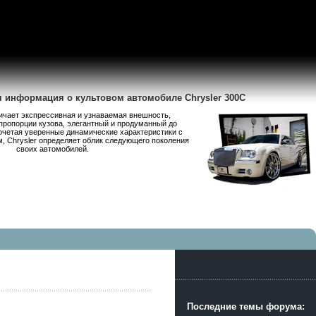
я информация о культовом автомобиле Chrysler 300C
личает экспрессивная и узнаваемая внешность,
пропорции кузова, элегантный и продуманный до
очетая уверенные динамические характеристики с
 Chrysler определяет облик следующего поколения
своих автомобилей.
Последние темы форума: