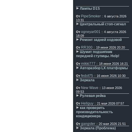
Лампы D1S
PipeSmoker
От
:: 6 августа 2026
13:31
Центральный стоп-сигнал
ogneyar001
От
:: 4 августа 2026
18:09
Ремонт задней ходовой
RR300
От
:: 19 июня 2026 20:20
Шумит подшипник
передней ступицы. Help!
mikki777
От
:: 18 июня 2026 16:21
Авторазбор LX платформы
fedot75
От
:: 16 июня 2026 10:30
Зеркала
New Wave
От
:: 13 июня 2026
09:53
Рулевая рейка
Hellguy
От
:: 21 мая 2026 07:57
как проверить
производительность
кондиционера
gangster
От
:: 20 мая 2026 21:51
Зеркала (Проблема)