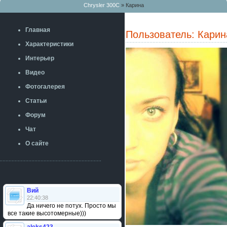
Chrysler 300C
» Карина
Главная
Пользователь: Карин
Характеристики
Интерьер
Видео
Фотогалерея
Статьи
Форум
Чат
О сайте
Вий
22:40:38
Да ничего не потух. Просто мы
все такие высотомерные)))