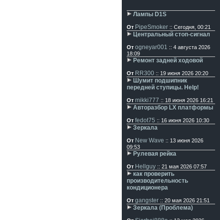
Лампы D1S
PipeSmoker
От
:: Сегодня, 00:21
Центральный стоп-сигнал
ogneyar001
От
:: 4 августа 2026
18:09
Ремонт задней ходовой
RR300
От
:: 19 июня 2026 20:20
Шумит подшипник
передней ступицы. Help!
mikki777
От
:: 18 июня 2026 16:21
Авторазбор LX платформы
fedot75
От
:: 16 июня 2026 10:30
Зеркала
New Wave
От
:: 13 июня 2026
09:53
Рулевая рейка
Hellguy
От
:: 21 мая 2026 07:57
как проверить
производительность
кондиционера
gangster
От
:: 20 мая 2026 21:51
Зеркала (Проблема)