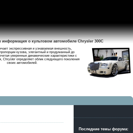
я информация о культовом автомобиле Chrysler 300C
личает экспрессивная и узнаваемая внешность,
пропорции кузова, элегантный и продуманный до
очетая уверенные динамические характеристики с
 Chrysler определяет облик следующего поколения
своих автомобилей.
Последние темы форума: