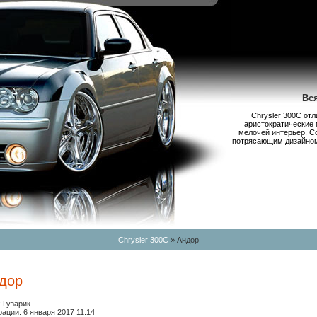
Вс
Chrysler 300С от
аристократические 
мелочей интерьер. С
потрясающим дизайном,
Chrysler 300C
» Андор
ндор
:
Гузарик
рации:
6 января 2017 11:14