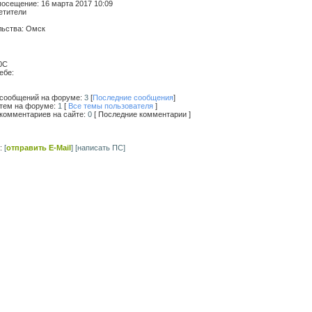
посещение:
16 марта 2017 10:09
етители
льства:
Омск
0С
ебе:
 сообщений на форуме:
3
[
Последние сообщения
]
 тем на форуме:
1
[
Все темы пользователя
]
 комментариев на сайте:
0
[ Последние комментарии ]
с:
[
отправить E-Mail
]
[написать ПС]