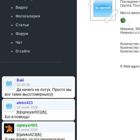
Последнее 
Группа: Пос
Видео
Место жите
Фотогалерея
Статьи
:
Машина:
30
Немного о с
Форум
Чат
Количество
Количество
О сайте
Количество
E-Mail адре
Вий
22:40:38
Да ничего не потух. Просто мы
все такие высотомерные)))
aleks423
16 июля 2026
[b]ogneyar001[/b],
Бог в помощь!
ogneyar001
15 июля 2026
[b]aleks423[/b]
Я уже понял, за год окончательно