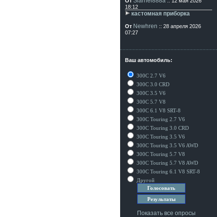
Siarhei888a
От
:: 12 мая 2026
18:12
кастомная приборка
Newhren
От
:: 28 апреля 2026
07:27
Ваш автомобиль:
300C 2.7 V6
300C 3.0 CRD
300C 3.5 V6
300C 5.7 V8
300C 6.1 V8 SRT-8
300C Touring 2.7 V6
300C Touring 3.0 CRD
300C Touring 3.5 V6
300C Touring 3.5 V6 AWD
300C Touring 5.7 V8
300C Touring 5.7 V8 AWD
300C Touring 6.1 V8 SRT-8
Другой
Показать все опросы