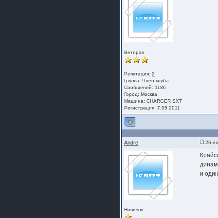
Ветеран
Репутация:
2
Группа:
Член клуба
Сообщений: 1186
Город: Москва
Машина: CHARGER SXT
Регистрация: 7.05.2011
Andre
26 но
Крайсл
динам
и один
Новичок