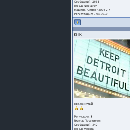
Сообщений: 2683
Город: Nikolayev
Машина: Chrtsler 300c 2.7
Регистрация: 9.04.2010
KirillK
Продвинутый
Репутация:
3
Группа:
Посетители
Сообщений: 349
Город: Москва