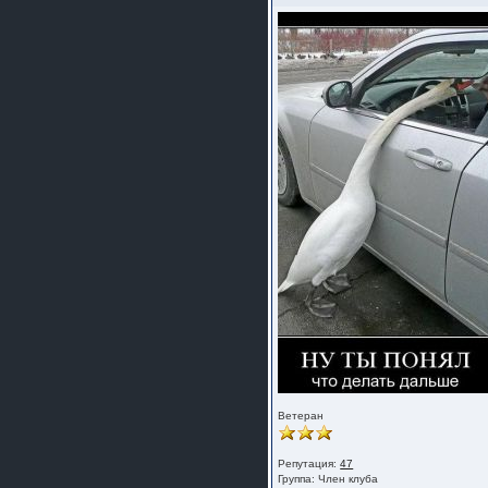
Ветеран
Репутация:
47
Группа:
Член клуба