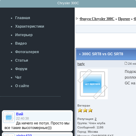
Chrysler 300C
Главная
Форум Chrysler 300C
»
Прочее
»
Ф
Характеристики
Интерьер
Видео
Фотогалерея
300C SRT8 vs GC SRT8
Статьи
harly
24 но
Форум
Подска
Чат
ролло
GC на
О сайте
Ветеран
Вий
22:40:38
Репутация:
2
Да ничего не потух. Просто мы
Группа:
Член клуба
все такие высотомерные)))
Сообщений: 1186
Город: Москва
Машина: CHARGER SXT