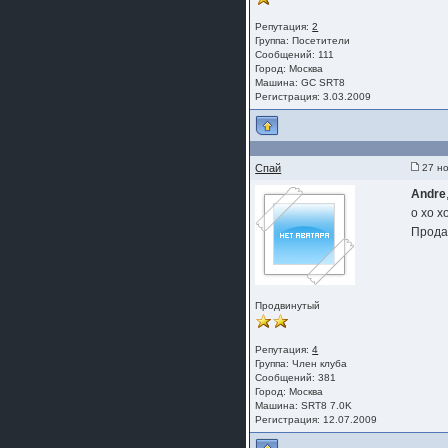
Репутация:
2
Группа:
Посетители
Сообщений: 111
Город: Москва
Машина: GC SRT8
Регистрация: 3.03.2009
Спай
27 но
Andre
о хо хо
Прода
Продвинутый
Репутация:
4
Группа:
Член клуба
Сообщений: 381
Город: Москва
Машина: SRT8 7.0K
Регистрация: 12.07.2009