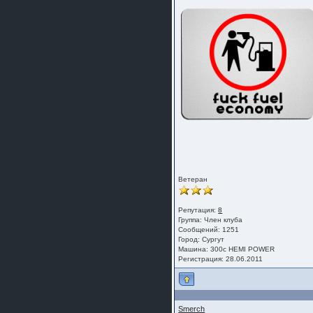
Ветеран
Репутация:
8
Группа:
Член клуба
Сообщений: 1251
Город: Сургут
Машина: 300с HEMI POWER
Регистрация: 28.06.2011
Smerch