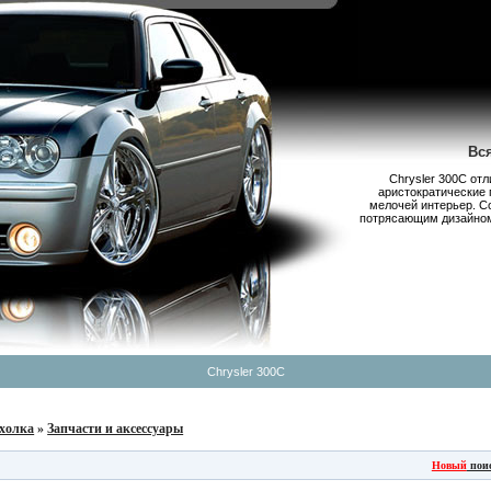
Вс
Chrysler 300С от
аристократические 
мелочей интерьер. С
потрясающим дизайном,
Chrysler 300C
холка
»
Запчасти и аксессуары
Новый
пои