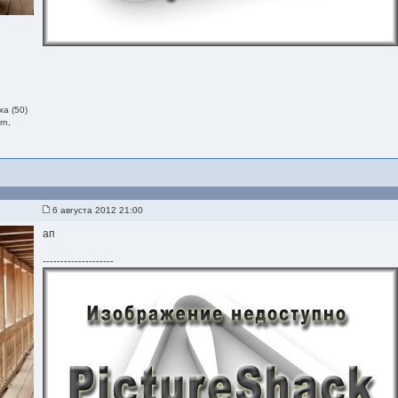
а (50)
rn,
6 августа 2012 21:00
ап
--------------------