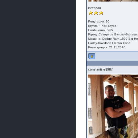
Ветеран
Репутация:
20
Группа:
Член клуба
Сообщений: 965
Город: Северное Бутово-Балаших
Машина: Dodge Ram 1500 Big Ho
Harley-Davidson Electra Glide
Регистрация: 21.11.2010
constantine1987