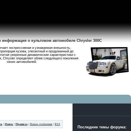
я информация о культовом автомобиле Chrysler 300C
личает экспрессивная и узнаваемая внешность,
пропорции кузова, элегантный и продуманный до
очетая уверенные динамические характеристики с
 Chrysler определяет облик следующего поколения
своих автомобилей.
ск
|
Поиск
|
Правила
|
Новые сообщения
|
RSS
Последние темы форума: