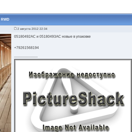
I RWD
2 августа 2012 22:34
05180492АС и 05180493АС новые в упаковке
+79261568194
--------------------