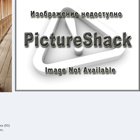
а (50)
rn,