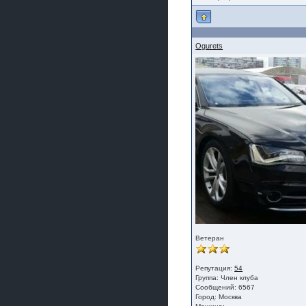
Ogurets
Ветеран
Репутация:
54
Группа:
Член клуба
Сообщений: 6567
Город: Москва