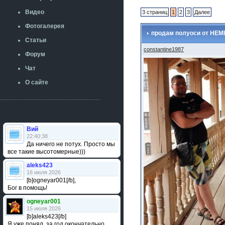
Видео
3 страниц
1
2
3
Далее
Фотогалерея
продам полуоси от HEM
Статьи
constantine1987
Форум
Чат
О сайте
Вий
22:40:38
Да ничего не потух. Просто мы
все такие высотомерные)))
aleks423
16 июля 2026
[b]ogneyar001[/b],
Бог в помощь!
ogneyar001
15 июля 2026
[b]aleks423[/b]
Я уже понял, за год окончательно