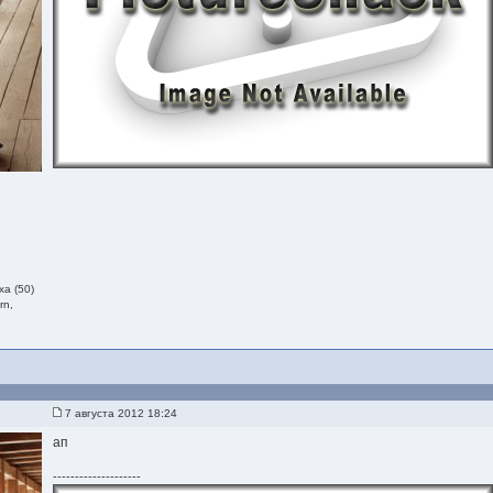
а (50)
rn,
7 августа 2012 18:24
ап
--------------------