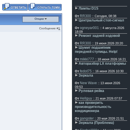
Лампы D1S
RR300
От
:: Сегодня, 08:38
Опции
Центральный стоп-сигнал
ogneyar001
От
:: 4 августа 2026
Сообщение #
1
18:09
Ремонт задней ходовой
RR300
От
:: 19 июня 2026 20:20
Шумит подшипник
передней ступицы. Help!
mikki777
От
:: 18 июня 2026 16:21
Авторазбор LX платформы
fedot75
От
:: 16 июня 2026 10:30
Зеркала
New Wave
От
:: 13 июня 2026
09:53
Рулевая рейка
Hellguy
От
:: 21 мая 2026 07:57
как проверить
производительность
кондиционера
gangster
От
:: 20 мая 2026 21:51
Зеркала (Проблема)