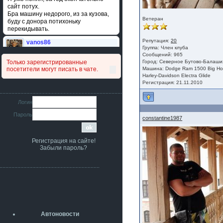
сайт потух.
Бра машину недорого, из за кузова,
Ветеран
буду с донора потихоньку
перекидывать.
Репутация:
20
vanos86
Группа:
Член клуба
14 июля 2026
Сообщений: 965
Привет народ. Кто нибудь
Только зарегистрированные
Город: Северное Бутово-Балаших
сравнивал подушку акпп бензиновой и
посетители могут писать в чате.
Машина: Dodge Ram 1500 Big Ho
дизельной машины намера
Harley-Davidson Electra Glide
4578063AG и 4578061AG? По фото
Регистрация: 21.11.2010
очень похожи.
iMrCoffeeBLR4
Логин
11 июля 2026
Пароль
[b]era124[/b],
constantine1987
Ага понял буду знать спасибо
большое :smile:
Регистрация на сайте!
era124
Забыли пароль?
7 июля 2026
[b]iMrCoffeeBLR4[/b],
разболтовка 5х114.3 спокойно
садится на наши ступицы
aleks423
5 июля 2026
[b]ogneyar001[/b],
Рад приветствовать!
Автоновости
А здесь уже кладбищенская тишина...