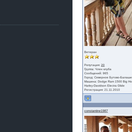
Как, приобретением доволен?
ogneyar001
2 июля 2026
Всем привет Год не было.
Разбил в \"хлам\" машину. Сейчас
купил другую. Но уже европу.
iMrCoffeeBLR4
2 июля 2026
[quote=vanos86]https://baza.dro
m.ru/ekaterinburg/wheel/disc/kolesnyj-
disk-replica-legeartis-cr4-7-5j-r18-5-115-
Ветеран
et24-dia71-6-s-
g3280718810.html[/quote]
У меня такие же стоят в Литве
Репутация:
20
Группа:
Член клуба
покупал с резиной норм диски правда
Сообщений: 965
за реплику не скажу там орига
Город: Северное Бутово-Балаших
Машина: Dodge Ram 1500 Big Ho
iMrCoffeeBLR4
Harley-Davidson Electra Glide
2 июля 2026
Регистрация: 21.11.2010
А то с нашей разболтовкой не
могу найти нормальные диски одна
шляпа какая то нужны 20 радиуса
constantine1987