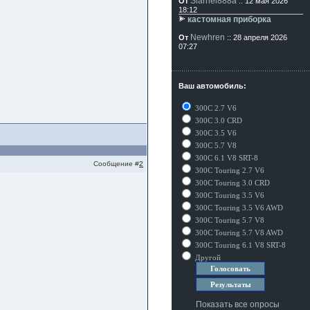
Siarhei888a
От
:: 12 мая 2026
18:12
кастомная приборка
Newhren
От
:: 28 апреля 2026
07:27
Ваш автомобиль:
300C 2.7 V6
300C 3.0 CRD
300C 3.5 V6
300C 5.7 V8
300C 6.1 V8 SRT-8
Сообщение #
2
300C Touring 2.7 V6
300C Touring 3.0 CRD
300C Touring 3.5 V6
300C Touring 3.5 V6 AWD
300C Touring 5.7 V8
300C Touring 5.7 V8 AWD
300C Touring 6.1 V8 SRT-8
Другой
Показать все опросы