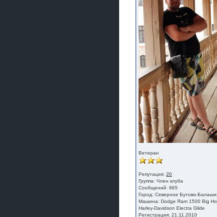
Ветеран
Репутация:
20
Группа:
Член клуба
Сообщений: 965
Город: Северное Бутово-Балаших
Машина: Dodge Ram 1500 Big Ho
Harley-Davidson Electra Glide
Регистрация: 21.11.2010