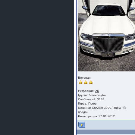
Ветеран
Репутация:
26
Группа:
Член клуба
Сообщений: 3348
Город: Псков
Машина: Chrysler 300C "snow" ㋡ -
продан
Регистрация: 27.01.2012