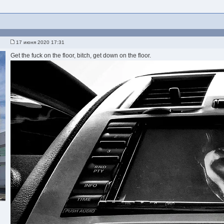
17 июня 2020 17:31
Get the fuck on the floor, bitch, get down on the floor.