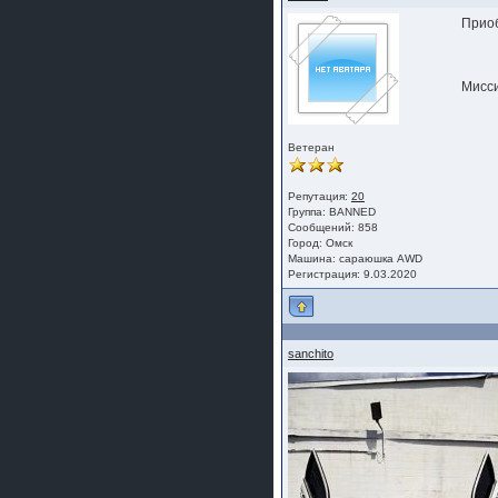
Приоб
Мисси
Ветеран
Репутация:
20
Группа: BANNED
Сообщений: 858
Город: Омск
Машина: сараюшка АWD
Регистрация: 9.03.2020
sanchito