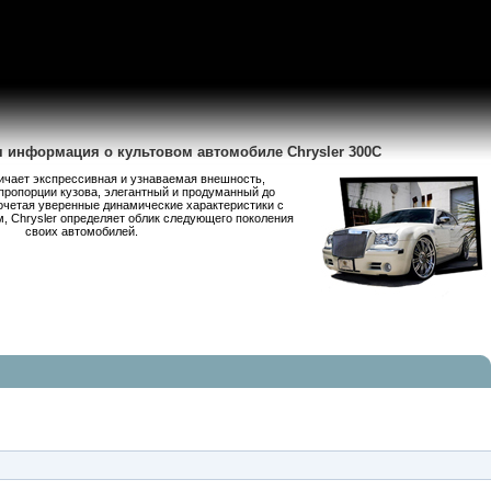
я информация о культовом автомобиле Chrysler 300C
личает экспрессивная и узнаваемая внешность,
пропорции кузова, элегантный и продуманный до
очетая уверенные динамические характеристики с
 Chrysler определяет облик следующего поколения
своих автомобилей.