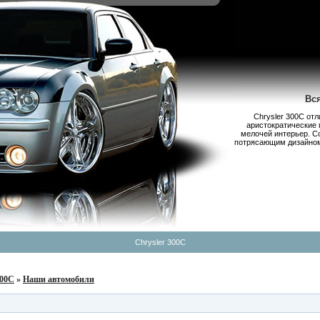
Вс
Chrysler 300С от
аристократические 
мелочей интерьер. С
потрясающим дизайном,
Chrysler 300C
300C
»
Наши автомобили