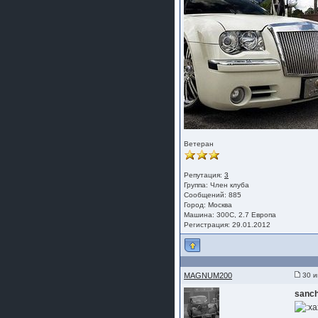
Ветеран
Репутация:
3
Группа:
Член клуба
Сообщений: 885
Город: Москва
Машина: 300C, 2.7 Европа
Регистрация: 29.01.2012
MAGNUM200
30 и
sanch