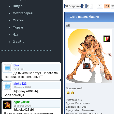
Видео
317 страниц
1
2
3
...
313
314
3
Фотогалерея
Фото наших Машин
Статьи
vali
Форум
Чат
О сайте
Вий
22:40:38
Да ничего не потух. Просто мы
все такие высотомерные)))
aleks423
16 июля 2026
Продвинутый
[b]ogneyar001[/b],
Бог в помощь!
Репутация:
1
ogneyar001
Группа:
Посетители
15 июля 2026
Сообщений: 308
[b]aleks423[/b]
Город: М.о г. Балашиха
Я уже понял, за год окончательно
Машина: Chrysler 300С АТ 3.5