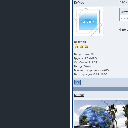
KoPros
30 и
Цитат
что 
Я не 
Ветеран
Репутация:
20
Группа: BANNED
Сообщений: 858
Город: Омск
Машина: сараюшка АWD
Регистрация: 9.03.2020
RR300