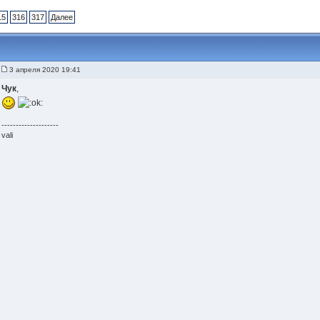
15
316
317
Далее
3 апреля 2020 19:41
Чук
,
--------------------
vali