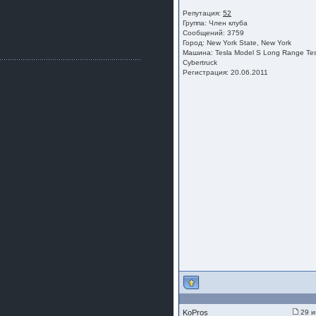
Как, приобретением доволен?
Репутация:
52
ogneyar001
Группа:
Член клуба
2 июля 2026
Сообщений: 3759
Всем привет Год не было.
Город: New York State, New York
Разбил в \"хлам\" машину. Сейчас
Машина: Tesla Model S Long Range Tes
купил другую. Но уже европу.
Cybertruck
Регистрация: 20.06.2011
iMrCoffeeBLR4
2 июля 2026
[quote=vanos86]https://baza.dro
m.ru/ekaterinburg/wheel/disc/kolesnyj-
disk-replica-legeartis-cr4-7-5j-r18-5-115-
et24-dia71-6-s-
g3280718810.html[/quote]
У меня такие же стоят в Литве
покупал с резиной норм диски правда
за реплику не скажу там орига
iMrCoffeeBLR4
2 июля 2026
А то с нашей разболтовкой не
могу найти нормальные диски одна
шляпа какая то нужны 20 радиуса
KoPros
29 и