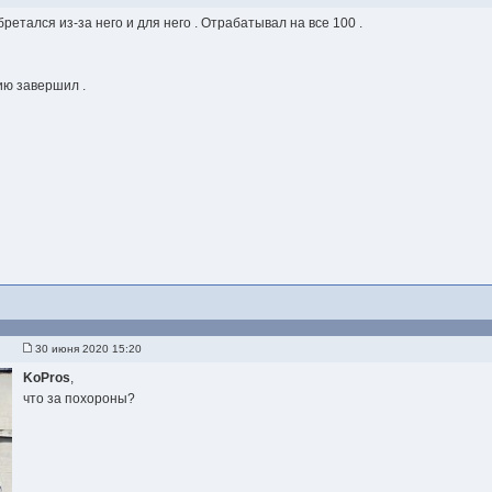
ретался из-за него и для него . Отрабатывал на все 100 .
ю завершил .
30 июня 2020 15:20
KoPros
,
что за похороны?