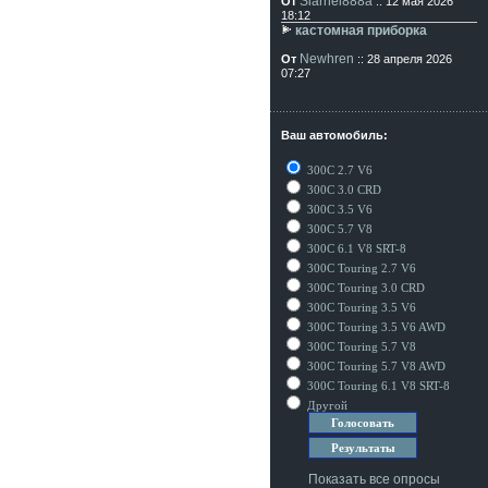
Siarhei888a
От
:: 12 мая 2026
18:12
кастомная приборка
Newhren
От
:: 28 апреля 2026
07:27
Ваш автомобиль:
300C 2.7 V6
300C 3.0 CRD
300C 3.5 V6
300C 5.7 V8
300C 6.1 V8 SRT-8
300C Touring 2.7 V6
300C Touring 3.0 CRD
300C Touring 3.5 V6
300C Touring 3.5 V6 AWD
300C Touring 5.7 V8
300C Touring 5.7 V8 AWD
300C Touring 6.1 V8 SRT-8
Другой
Показать все опросы