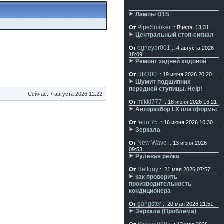
Лампы D1S
PipeSmoker
От
:: Вчера, 13:31
Центральный стоп-сигнал
ogneyar001
От
:: 4 августа 2026
18:09
Ремонт задней ходовой
RR300
От
:: 19 июня 2026 20:20
Шумит подшипник
передней ступицы. Help!
Сейчас: 7 августа 2026 12:22
mikki777
От
:: 18 июня 2026 16:21
Авторазбор LX платформы
fedot75
От
:: 16 июня 2026 10:30
Зеркала
New Wave
От
:: 13 июня 2026
09:53
Рулевая рейка
Hellguy
От
:: 21 мая 2026 07:57
как проверить
производительность
кондиционера
gangster
От
:: 20 мая 2026 21:51
Зеркала (Проблема)