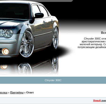
Вс
Chrysler 300С от
аристократические 
мелочей интерьер. С
потрясающим дизайном,
Chrysler 300C
холка
»
Партнёры
» Ответ
Новый
пои