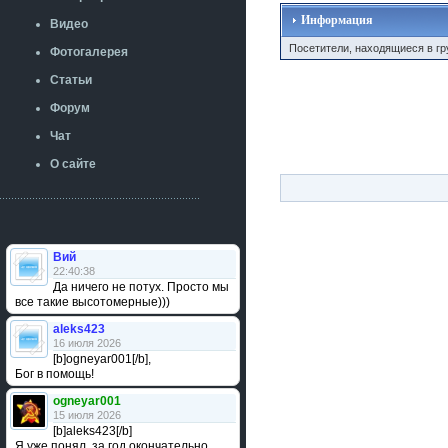
Информация
Видео
Посетители, находящиеся в г
Фотогалерея
Статьи
Форум
Чат
О сайте
Вий
22:40:38
Да ничего не потух. Просто мы
все такие высотомерные)))
aleks423
16 июля 2026
[b]ogneyar001[/b],
Бог в помощь!
ogneyar001
15 июля 2026
[b]aleks423[/b]
Я уже понял, за год окончательно