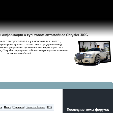
я информация о культовом автомобиле Chrysler 300C
личает экспрессивная и узнаваемая внешность,
пропорции кузова, элегантный и продуманный до
очетая уверенные динамические характеристики с
 Chrysler определяет облик следующего поколения
своих автомобилей.
ск
|
Поиск
|
Правила
|
Новые сообщения
|
RSS
Последние темы форума: