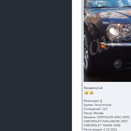
Продвинутый
Репутация:
0
Группа:
Посетители
Сообщений: 212
Город: Москва
Машина: CHRYSLER 300С 2005;
CHEVROLET AVALANCHE 2007;
CHEVROLET TAHOE 2008
Регистрация: 2.12.2011