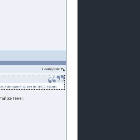
Сообщение #
7
ые, а передних может на тыс 5 хватит.
той же теме!!!