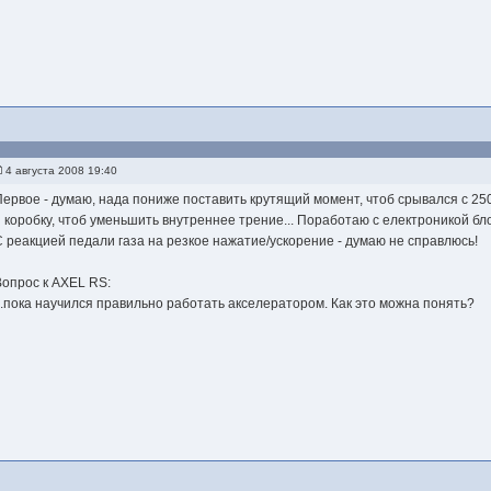
4 августа 2008 19:40
Первое - думаю, нада пониже поставить крутящий момент, чтоб срывался с 25
и коробку, чтоб уменьшить внутреннее трение... Поработаю с електроникой бло
С реакцией педали газа на резкое нажатие/ускорение - думаю не справлюсь!
Вопрос к AXEL RS:
...пока научился правильно работать акселератором. Как это можна понять?