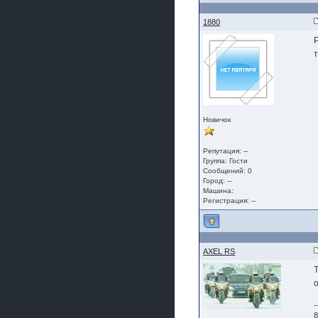
1880
т
Новичок
Репутация: --
Группа:
Гости
Сообщений: 0
Город: --
Машина:
Регистрация: --
AXEL RS
-
8