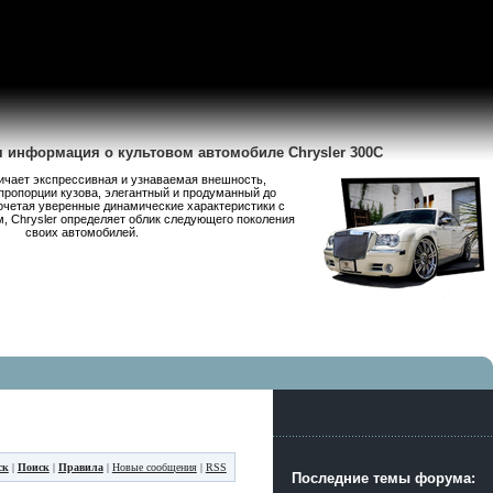
я информация о культовом автомобиле Chrysler 300C
личает экспрессивная и узнаваемая внешность,
пропорции кузова, элегантный и продуманный до
очетая уверенные динамические характеристики с
 Chrysler определяет облик следующего поколения
своих автомобилей.
ск
|
Поиск
|
Правила
|
Новые сообщения
|
RSS
Последние темы форума: