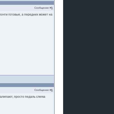
Сообщение #
5
 почти готовые, а передних может на
Сообщение #
6
залипают, просто педаль слегка