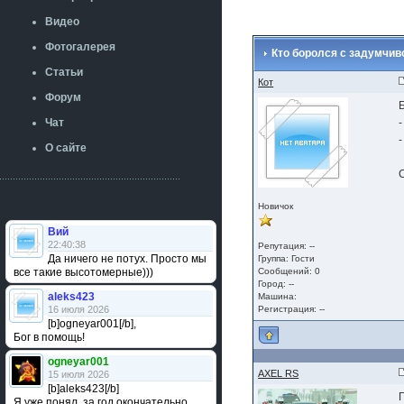
Видео
Фотогалерея
Кто боролся с задумчиво
Статьи
Кот
Форум
Чат
О сайте
Новичок
Вий
22:40:38
Репутация: --
Да ничего не потух. Просто мы
Группа:
Гости
все такие высотомерные)))
Сообщений: 0
Город: --
aleks423
Машина:
16 июля 2026
Регистрация: --
[b]ogneyar001[/b],
Бог в помощь!
ogneyar001
AXEL RS
15 июля 2026
[b]aleks423[/b]
Я уже понял, за год окончательно