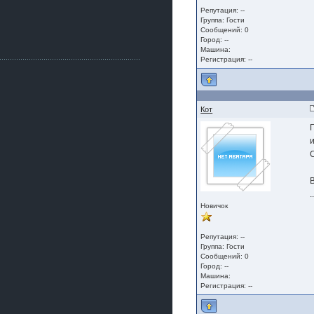
Как, приобретением доволен?
Репутация: --
ogneyar001
Группа:
Гости
Сообщений: 0
2 июля 2026
Город: --
Всем привет Год не было.
Машина:
Разбил в \"хлам\" машину. Сейчас
Регистрация: --
купил другую. Но уже европу.
iMrCoffeeBLR4
2 июля 2026
[quote=vanos86]https://baza.dro
Кот
m.ru/ekaterinburg/wheel/disc/kolesnyj-
disk-replica-legeartis-cr4-7-5j-r18-5-115-
et24-dia71-6-s-
g3280718810.html[/quote]
У меня такие же стоят в Литве
покупал с резиной норм диски правда
за реплику не скажу там орига
iMrCoffeeBLR4
2 июля 2026
Новичок
А то с нашей разболтовкой не
могу найти нормальные диски одна
шляпа какая то нужны 20 радиуса
Репутация: --
Группа:
Гости
Сообщений: 0
Город: --
Машина:
Регистрация: --