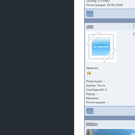
Touring 3.5 AWD
Регистрация: 29.05.2008
1880
П
Новичок
Репутация: --
Группа:
Гости
Сообщений: 0
Город: --
Машина:
Регистрация: --
ENDrey