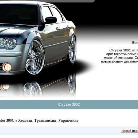
Вс
Chrysler 300С от
аристократические 
мелочей интерьер. С
потрясающим дизайном,
Chrysler 300C
sler 300C
»
Ходовая, Трансмиссия, Управление
Новый
пои