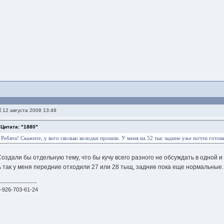
12 августа 2008 13:49
Цитата: "1880"
Ребята! Скажите, у кого сколько колодки прошли. У меня на 52 тыс задние уже почти готов
Создали бы отдельную тему, что бы кучу всего разного не обсуждать в одной и 
А так у меня передние отходили 27 или 28 тыщ, задние пока еще нормальные.
-------------------
-926-703-61-24