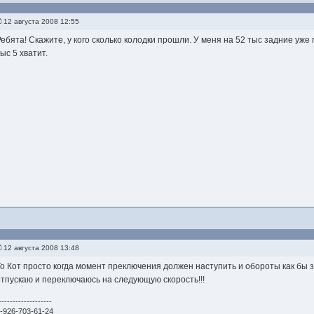
12 августа 2008 12:55
Ребята! Скажите, у кого сколько колодки прошли. У меня на 52 тыс задние уже
ыс 5 хватит.
12 августа 2008 13:48
То Кот просто когда момент преключения должен наступить и обороты как бы 
отпускаю и переключаюсь на следующую скорость!!!
-------------------
-926-703-61-24