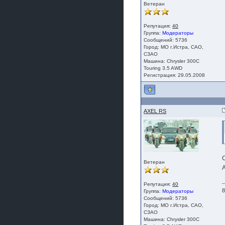
Ветеран
Репутация:
40
Группа:
Модераторы
Сообщений: 5736
Город: МО г.Истра, САО,
СЗАО
Машина: Chrysler 300C
Touring 3.5 AWD
Регистрация: 29.05.2008
AXEL RS
Ветеран
-
Репутация:
40
8
Группа:
Модераторы
Сообщений: 5736
Город: МО г.Истра, САО,
СЗАО
Машина: Chrysler 300C