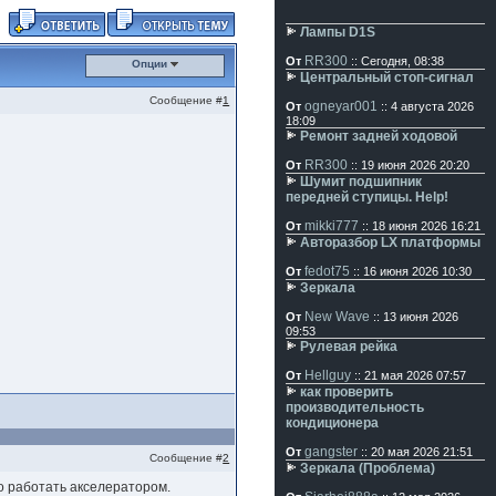
Лампы D1S
RR300
От
:: Сегодня, 08:38
Опции
Центральный стоп-сигнал
Сообщение #
1
ogneyar001
От
:: 4 августа 2026
18:09
Ремонт задней ходовой
RR300
От
:: 19 июня 2026 20:20
Шумит подшипник
передней ступицы. Help!
mikki777
От
:: 18 июня 2026 16:21
Авторазбор LX платформы
fedot75
От
:: 16 июня 2026 10:30
Зеркала
New Wave
От
:: 13 июня 2026
09:53
Рулевая рейка
Hellguy
От
:: 21 мая 2026 07:57
как проверить
производительность
кондиционера
gangster
От
:: 20 мая 2026 21:51
Сообщение #
2
Зеркала (Проблема)
но работать акселератором.