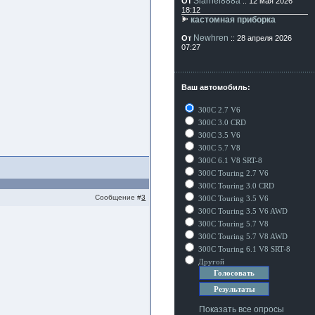
Siarhei888a
От
:: 12 мая 2026
18:12
кастомная приборка
Newhren
От
:: 28 апреля 2026
07:27
Ваш автомобиль:
300C 2.7 V6
300C 3.0 CRD
300C 3.5 V6
300C 5.7 V8
300C 6.1 V8 SRT-8
300C Touring 2.7 V6
300C Touring 3.0 CRD
Сообщение #
3
300C Touring 3.5 V6
300C Touring 3.5 V6 AWD
300C Touring 5.7 V8
300C Touring 5.7 V8 AWD
300C Touring 6.1 V8 SRT-8
Другой
Показать все опросы