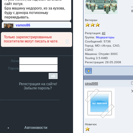
сайт потух.
-
Бра машину недорого, из за кузова,
8
буду с донора потихоньку
перекидывать.
Ветеран
vanos86
14 июля 2026
Репутация:
40
Привет народ. Кто нибудь
Только зарегистрированные
Группа:
Модераторы
сравнивал подушку акпп бензиновой и
посетители могут писать в чате.
Сообщений: 5736
дизельной машины намера
Город: МО г.Истра, САО,
4578063AG и 4578061AG? По фото
СЗАО
очень похожи.
Машина: Chrysler 300C
Touring 3.5 AWD
iMrCoffeeBLR4
Логин
Регистрация: 29.05.2008
11 июля 2026
Пароль
[b]era124[/b],
Ага понял буду знать спасибо
большое :smile:
sinod988
Регистрация на сайте!
era124
Забыли пароль?
7 июля 2026
У
[b]iMrCoffeeBLR4[/b],
разболтовка 5х114.3 спокойно
садится на наши ступицы
aleks423
5 июля 2026
[b]ogneyar001[/b],
Новичок
Рад приветствовать!
Автоновости
А здесь уже кладбищенская тишина...